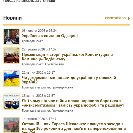
Погода на
sinoptik.ua
у Вінниці
Новини
Дивитися всі
08 червня 2026 о 16:34
Українська книга на Одещині
Громадянська
27 травня 2026 о 17:37
Презентація «Історії української Конституції» в
Камʼянець-Подільську
Громадянська
,
Суспільство
22 квітня 2026 о 16:17
Чи діждемося ми поваги до українців у воюючій
Україні?
Громадська думка
,
Громадянська
15 квітня 2026 о 21:57
Як і чому під час війни влада вирішила боротися з
«антисемітизмом» замість українофобії та рашизму?!
Громадська думка
,
Громадянська
14 лютого 2026 о 17:47
Останній шлях Тараса Шевченка: плануємо заходи з
нагоди 165 роковин з дня памʼяті та перепоховання в
Україні