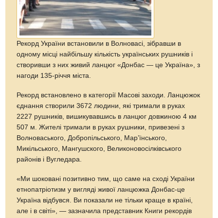
Рекорд України встановили в Волновасі, зібравши в
одному місці найбільшу кількість українських рушників і
створивши з них живий ланцюг «Донбас — це Україна», з
нагоди 135-річчя міста.
Рекорд встановлено в категорії Масові заходи. Ланцюжок
єднання створили 3672 людини, які тримали в руках
2227 рушників, вишикувавшись в ланцюг довжиною 4 км
507 м. Жителі тримали в руках рушники, привезені з
Волноваського, Добропільського, Мар’їнського,
Микільського, Мангушского, Великоновосілківського
районів і Вугледара.
«Ми шоковані позитивно тим, що саме на сході України
етнопатріотизм у вигляді живої ланцюжка Донбас-це
Україна відбувся. Ви показали не тільки краще в країні,
але і в світі», — зазначила представник Книги рекордів