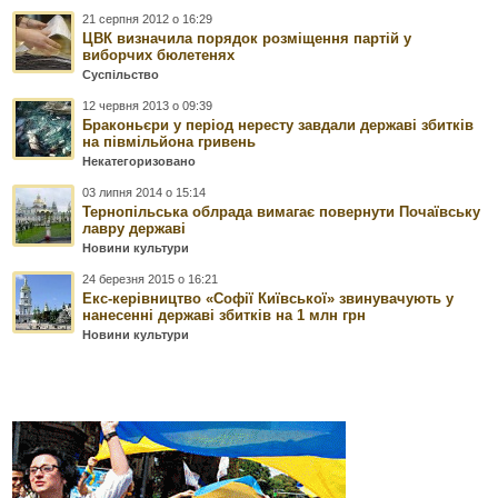
21 серпня 2012 о 16:29
ЦВК визначила порядок розміщення партій у
виборчих бюлетенях
Суспільство
12 червня 2013 о 09:39
Браконьєри у період нересту завдали державі збитків
на півмільйона гривень
Некатегоризовано
03 липня 2014 о 15:14
Тернопільська облрада вимагає повернути Почаївську
лавру державі
Новини культури
24 березня 2015 о 16:21
Екс-керівництво «Софії Київської» звинувачують у
нанесенні державі збитків на 1 млн грн
Новини культури