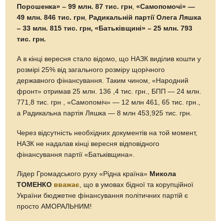
Порошенка» – 99 млн. 87 тис. грн
,
«Самопомочі» —
49 млн. 846 тис. грн
,
Радикальній партії Олега Ляшка
– 33 млн. 815 тис. грн, «Батьківщині» – 25 млн. 793
тис. грн.
А в кінці вересня стало відомо, що НАЗК виділив кошти у
розмірі 25% від загального розміру щорічного
державного фінансування. Таким чином, «Народний
фронт» отримав 25 млн. 136 ,4 тис. грн., БПП — 24 млн.
771,8 тис. грн , «Самопоміч» — 12 млн 461, 65 тис. грн.,
а Радикальна партія Ляшка — 8 млн 453,925 тис. грн.
Через відсутність необхідних документів на той момент,
НАЗК не надалав кінці вересня відповідного
фінансування партії «Батьківщина».
Лідер Громадського руху «Рідна країна»
Микола
ТОМЕНКО
вважає
, що в умовах бідної та корупційної
України бюджетне фінансування політичних партій є
просто АМОРАЛЬНИМ!