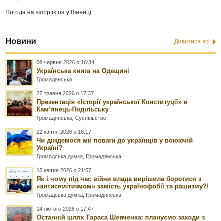
Погода на
sinoptik.ua
у Вінниці
Новини
Дивитися всі
08 червня 2026 о 16:34
Українська книга на Одещині
Громадянська
27 травня 2026 о 17:37
Презентація «Історії української Конституції» в
Камʼянець-Подільську
Громадянська
,
Суспільство
22 квітня 2026 о 16:17
Чи діждемося ми поваги до українців у воюючій
Україні?
Громадська думка
,
Громадянська
15 квітня 2026 о 21:57
Як і чому під час війни влада вирішила боротися з
«антисемітизмом» замість українофобії та рашизму?!
Громадська думка
,
Громадянська
14 лютого 2026 о 17:47
Останній шлях Тараса Шевченка: плануємо заходи з