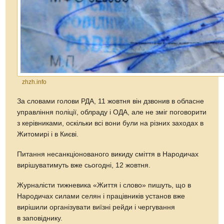
zhzh.info
За словами голови РДА, 11 жовтня він дзвонив в обласне
управління поліції, облраду і ОДА, але не зміг поговорити
з керівниками, оскільки всі вони були на різних заходах в
Житомирі і в Києві.
Питання несанкціонованого викиду сміття в Народичах
вирішуватимуть вже сьогодні, 12 жовтня.
Журналісти тижневика «Життя і слово» пишуть, що в
Народичах силами селян і працівників установ вже
вирішили організувати виїзні рейди і чергування
в заповіднику.