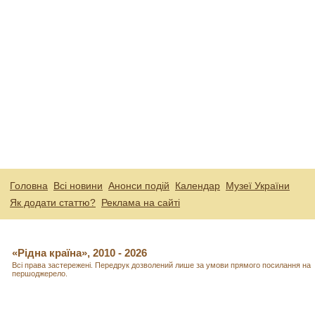
Головна
Всі новини
Анонси подій
Календар
Музеї України
Як додати статтю?
Реклама на сайті
«Рідна країна», 2010 - 2026
Всі права застережені. Передрук дозволений лише за умови прямого посилання на
першоджерело.