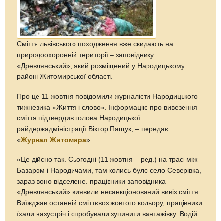
Сміття львівського походження вже скидають на
природоохоронній території – заповіднику
«Древлянський», який розміщений у Народицькому
районі Житомирської області.
Про це 11 жовтня повідомили журналісти Народицького
тижневика «Життя і слово». Інформацію про вивезення
сміття підтвердив голова Народицької
райдержадміністрації Віктор Пащук, – передає
«
Журнал Житомира
».
«Це дійсно так. Сьогодні (11 жовтня – ред.) на трасі між
Базаром і Народичами, там колись було село Северівка,
зараз воно відселене, працівники заповідника
«Древлянський» виявили несанкціонований вивіз сміття.
Виїжджав останній сміттєвоз жовтого кольору, працівники
їхали назустріч і спробували зупинити вантажівку. Водій