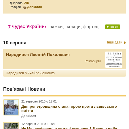
Джерело:
ZIK
Розділи:
Довкілля
10 серпня
Інші дати
Народився Леонтій Похилевич
Розгорнути
Народився Михайло Зощенко
Пов’язані Новини
21 вересня 2016 о 12:01
Дніпропетровщина стала горою проти львівського
сміття
Довкілля
12 серпня 2011 о 10:04
На Миколаївщині у лимані загинуло 1,5 тонни риби