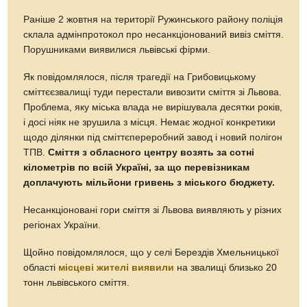
Раніше 2 жовтня на території Ружинського району поліція
склала адмінпротокол про несанкціонований вивіз сміття.
Порушниками виявилися львівські фірми.
Як повідомлялося, після трагедії на Грибовицькому
сміттєєзвалищі туди перестали вивозити сміття зі Львова.
Проблема, яку міська влада не вирішувала десятки років,
і досі ніяк не зрушила з місця. Немає жодної конкретики
щодо ділянки під сміттєпереробний завод і новий полігон
ТПВ.
Сміття з обласного центру возять за сотні
кілометрів по всій Україні, за що перевізникам
доплачують мільйони гривень з міського бюджету.
Несанкціоновані гори сміття зі Львова виявляють у різних
регіонах України.
Щойно повідомлялося, що у селі Берездів Хмельницької
області
місцеві жителі виявили
на звалищі близько 20
тонн львівського сміття.