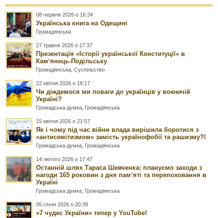
08 червня 2026 о 16:34
Українська книга на Одещині
Громадянська
27 травня 2026 о 17:37
Презентація «Історії української Конституції» в
Камʼянець-Подільську
Громадянська
,
Суспільство
22 квітня 2026 о 16:17
Чи діждемося ми поваги до українців у воюючій
Україні?
Громадська думка
,
Громадянська
15 квітня 2026 о 21:57
Як і чому під час війни влада вирішила боротися з
«антисемітизмом» замість українофобії та рашизму?!
Громадська думка
,
Громадянська
14 лютого 2026 о 17:47
Останній шлях Тараса Шевченка: плануємо заходи з
нагоди 165 роковин з дня памʼяті та перепоховання в
Україні
Громадська думка
,
Громадянська
05 січня 2026 о 20:39
«7 чудес України» тепер у YouTube!