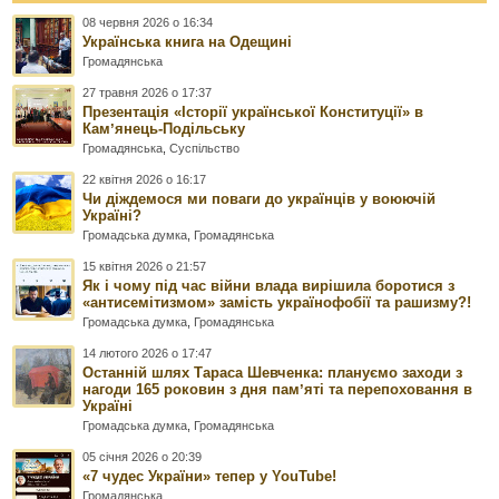
08 червня 2026 о 16:34
Українська книга на Одещині
Громадянська
27 травня 2026 о 17:37
Презентація «Історії української Конституції» в
Камʼянець-Подільську
Громадянська
,
Суспільство
22 квітня 2026 о 16:17
Чи діждемося ми поваги до українців у воюючій
Україні?
Громадська думка
,
Громадянська
15 квітня 2026 о 21:57
Як і чому під час війни влада вирішила боротися з
«антисемітизмом» замість українофобії та рашизму?!
Громадська думка
,
Громадянська
14 лютого 2026 о 17:47
Останній шлях Тараса Шевченка: плануємо заходи з
нагоди 165 роковин з дня памʼяті та перепоховання в
Україні
Громадська думка
,
Громадянська
05 січня 2026 о 20:39
«7 чудес України» тепер у YouTube!
Громадянська