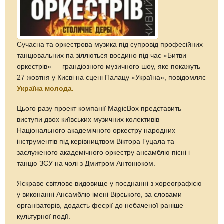
Сучасна та оркестрова музика під супровід професійних
танцювальних па зіллються воєдино під час «Битви
оркестрів» — грандіозного музичного шоу, яке покажуть
27 жовтня у Києві на сцені Палацу «Україна», повідомляє
Україна молода.
Цього разу проект компанії MagicBox представить
виступи двох київських музичних колективів —
Національного академічного оркестру народних
iнструментів під керівництвом Віктора Гуцала та
заслуженого академічного оркестру ансамблю пісні і
танцю ЗСУ на чолі з Дмитром Антонюком.
Яскраве світлове видовище у поєднанні з хореографією
у виконанні Ансамблю імені Вірського, за словами
організаторів, додасть феєрії до небаченої раніше
культурної події.