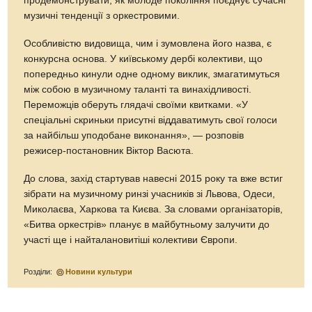
продемонструвати, як молоде покоління поєднує сучасні
музичні тенденції з оркестровими.
Особливістю видовища, чим і зумовлена його назва, є
конкурсна основа. У київському дербі колективи, що
попередньо кинули одне одному виклик, змагатимуться
між собою в музичному таланті та винахідливості.
Переможців оберуть глядачі своїми квитками. «У
спеціальні скриньки присутні віддаватимуть свої голоси
за найбільш уподобане виконання», — розповів
режисер-постановник Віктор Васюта.
До слова, захід стартував навесні 2015 року та вже встиг
зібрати на музичному ринзі учасників зі Львова, Одеси,
Миколаєва, Харкова та Києва. За словами організаторів,
«Битва оркестрів» планує в майбутньому залучити до
участі ще і найталановитіші колективи Європи.
Розділи:
Новини культури