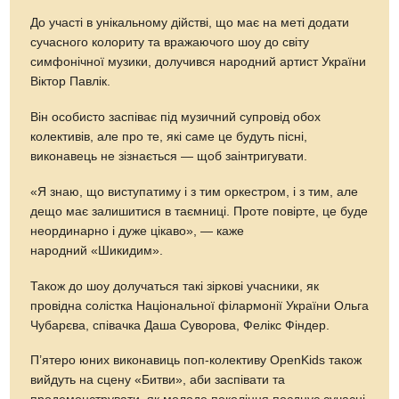
До участі в унікальному дійстві, що має на меті додати
сучасного колориту та вражаючого шоу до світу
симфонічної музики, долучився народний артист України
Вiктор Павлік.
Він особисто заспіває під музичний супровід обох
колективів, але про те, які саме це будуть пісні,
виконавець не зізнається — щоб заінтригувати.
«Я знаю, що виступатиму і з тим оркестром, і з тим, але
дещо має залишитися в таємниці. Проте повірте, це буде
неординарно і дуже цікаво», — каже
народний «Шикидим».
Також до шоу долучаться такі зіркові учасники, як
провідна солістка Національної філармонії України Ольга
Чубарєва, співачка Даша Суворова, Фелікс Фіндер.
П’ятеро юних виконавиць поп-колективу OpenKids також
вийдуть на сцену «Битви», аби заспівати та