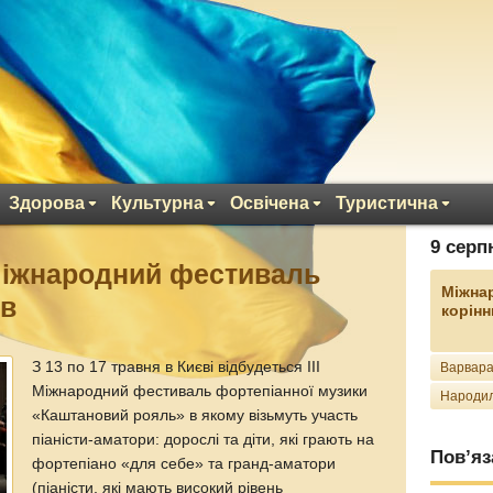
Здорова
Культурна
Освічена
Туристична
9 серп
міжнародний фестиваль
Міжна
ів
корінн
З 13 по 17 травня в Києві відбудеться ІІІ
Варвара
Міжнародний фестиваль фортепіанної музики
Народил
«Каштановий рояль» в якому візьмуть участь
піаністи-аматори: дорослі та діти, які грають на
Пов’яз
фортепіано «для себе» та гранд-аматори
(піаністи, які мають високий рівень