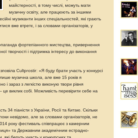
майстерності, в тому числі, можуть мати
музичну освіту, але працюють за іншими
сійні музиканти інших спеціальностей, які грають
тися вже втретє, і за словами організаторів, у
опаганда фортепіанного мистецтва, привернення
ної творчості і підтримка інтересу до виконання
овіла Cultprostir: «Я буду брати участь у конкурсі
лише музична школа, але вже 15 років я
о і зараз з легкістю виконую твори рівня
 це виклик собі. Можливість перевірити себе на
сть 34 піаністи з України, Росії та Китаю. Скільки
 поки невідомо, але за словами організаторів, не
2014 року фестиваль співпрацює з камерним
ниця» та Державним академічним естрадно-
 які беруть участь у конкурсних та