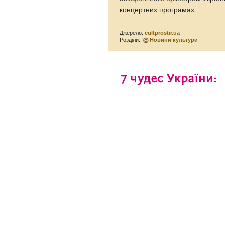
концертних програмах.
Джерело:
cultprostir.ua
Розділи:
Новини культури