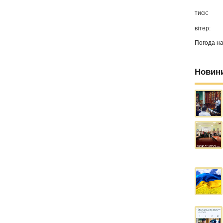
тиск:
вітер:
Погода н
Новин