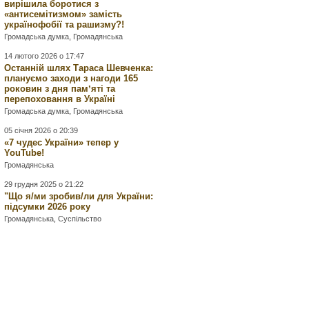
вирішила боротися з
«антисемітизмом» замість
українофобії та рашизму?!
Громадська думка
,
Громадянська
14 лютого 2026 о 17:47
Останній шлях Тараса Шевченка:
плануємо заходи з нагоди 165
роковин з дня памʼяті та
перепоховання в Україні
Громадська думка
,
Громадянська
05 січня 2026 о 20:39
«7 чудес України» тепер у
YouTube!
Громадянська
29 грудня 2025 о 21:22
"Що я/ми зробив/ли для України:
підсумки 2026 року
Громадянська
,
Суспільство