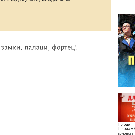
Погода
Погода у
вологість: