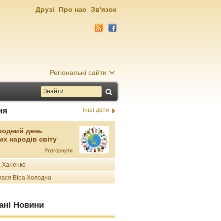
Друзі
Про нас
Зв'язок
Регіональні сайти
ня
Інші дати
родний день
их народів світу
Розгорнути
 Ханенко
ася Віра Холодна
ані Новини