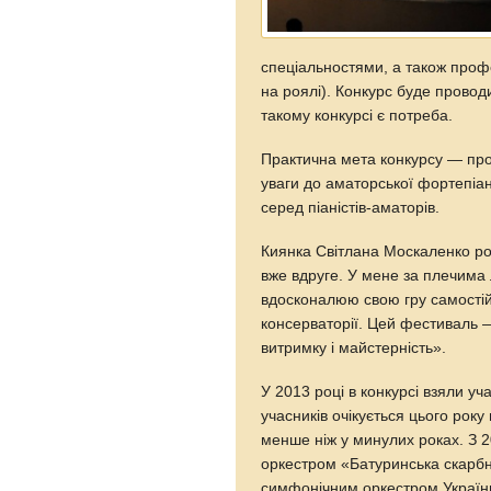
спеціальностями, а також профе
на роялі). Конкурс буде проводи
такому конкурсі є потреба.
Практична мета конкурсу — пр
уваги до аматорської фортепіан
серед піаністів-аматорів.
Киянка Світлана Москаленко розп
вже вдруге. У мене за плечима 
вдосконалюю свою гру самостійн
консерваторії. Цей фестиваль —
витримку і майстерність».
У 2013 році в конкурсі взяли уча
учасників очікується цього року
менше ніж у минулих роках. З 
оркестром «Батуринська скарб
симфонічним оркестром України,