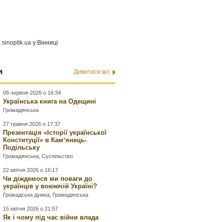
а
sinoptik.ua
у Вінниці
и
Дивитися всі
08 червня 2026 о 16:34
Українська книга на Одещині
Громадянська
27 травня 2026 о 17:37
Презентація «Історії української
Конституції» в Камʼянець-
Подільську
Громадянська
,
Суспільство
22 квітня 2026 о 16:17
Чи діждемося ми поваги до
українців у воюючій Україні?
Громадська думка
,
Громадянська
15 квітня 2026 о 21:57
Як і чому під час війни влада