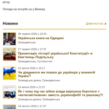
вітер:
Погода на
sinoptik.ua
у Вінниці
Новини
Дивитися всі
08 червня 2026 о 16:34
Українська книга на Одещині
Громадянська
27 травня 2026 о 17:37
Презентація «Історії української Конституції» в
Камʼянець-Подільську
Громадянська
,
Суспільство
22 квітня 2026 о 16:17
Чи діждемося ми поваги до українців у воюючій
Україні?
Громадська думка
,
Громадянська
15 квітня 2026 о 21:57
Як і чому під час війни влада вирішила боротися з
«антисемітизмом» замість українофобії та рашизму?!
Громадська думка
,
Громадянська
14 лютого 2026 о 17:47