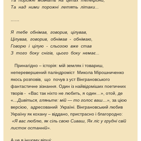
Та порожні мовчать на цепах телефони,
Та над ними порожні летять літаки...
……
Я тебе обнімав, говорив, цілував,
Цілував, говорив, обнімав - обнімаю,
Говорю і цілую - сльозою вже став
З того боку снігів, цього боку немає...
Принагідно – історія: мій земляк і товариш,
неперевершений паліндроміст Микола Мірошниченко
якось розповів, що почув з уст Вінграновського
фантастичне зізнання. Один із найвідоміших поетичних
творів - «Вас так ніхто не любить, я один…», отой, де
«
…
Дивіться, гляньте: мій — то голос ваш
…»,
за цією
версією, адресований Україні. Вінграновський любив
Україну як кохану – віддано, пристрасно і благородно:
«
Я вас люблю, як сіль свою Сиваш, Як ліс у грудні свій
листок останній
».
А це в іншому вірші: