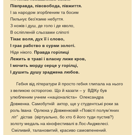
Півправда, півсвобода, півжиття.
І за народом згорбленим та босим
Пильнує без'язике небуття.
З ножів і душ, де голо і де кволо,
В осліпленій сльозами сліпоті
Тікає воля, дух її і слово,
І грає рабство в сурми золоті.
Ніде нікого.
Правда горілиці
Лежить в траві і власну лиже кров,
І мочить морду серце у горілці,
І душить душу зраджена любов.
Гебня від літератури й просто гебня глипала на нього
з великою осторогою. Що й казати – у ВДІКу був
улюбленим учнем «націоналіста» Олександра
Довженка. Самобутній актор, ще у студентські роки за
роль Івана Орлюка у Довженковій «Повісті полум’яних
літ” дістав (віртуально, бо хто б його туди пустив?)
золоту медаль на кінофестивалі в Лос-Анджелесі.
Сміливий, талановитий, красиво самовпенений.