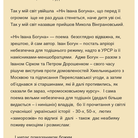
Так у мій світ увійшла «Ніч Івана Богуна», що перед її
огромом іще не раз душа стенеться, наче дитя уві сні.
Так у мій світ назавше прийшов Микола Вінграновський.
«Ніч Івана Богуна» — поема безоглядно відважна, як,
зрештою, й сам автор. Іван Богун – постать апріорі
небезпечна для тодішнього режиму, надто в УРСР із її
намісниками-меншобратцями. Адже Богун — разом з
Іваном Сірком та Петром Дорошенком – свого часу
рішуче виступив проти домовленостей Хмельницького з
Москвою та підписання Переяславської угоди, а затим
об’єднався зі старшинами, які й далі противились, як
сказали би зараз, «промосковському курсу». І сама
поема вельми небезпечна для тодішніх (дедалі більше
видається – і нинішніх) владців, бо її прочитання у світлі
сучаснішої української історії - 30-х, 50-х, лютих
«заморозків» по відлизі й далі - також дає неабияку
поживу емоціям і розмислам:
…І нипає помазаником божим