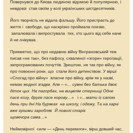
Повернувся до Києва людиною відомою й популярною, і
невдовзі став своїм у колі українських шістдесятників.
Його творчість не відала фальшу. Його пристрасть до
життя і свободи, що наскрізно проймала поезію,
запалювала і випростувала тих, хто цього від себе наче
й не очікував.
Прикметно, що про недавню війну Вінграновський теж
писав «не так», без пафосу, схваленої «згори» героїзації,
запрограмованих почуттів. Зрештою, не так про війну, як
про повоєнні роки, що стали його дитинством. У вірші
«Спогад про війну» власне про війну, крім як у назві,
немає жодної згадки. Але –
«… сумні без батька двоє
діток цих. На пагорбах, на вицвілім стернищі Одне
пасе козу, друге пасе корову…»
і
«…мати із сапою
день при дні На буряках на школу, і одежу, Та на харчі
вже грішми заробляє Й поволі старіє
щовечора сама…
»
Неймовірної сили — «День перемоги», вірш довший час,