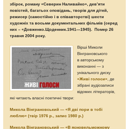
збірок, роману «Северин Наливайко», дев’яти
повістей, багатьох оповідань, творів для дітей,
режисер (самостійно і в співавторстві) шести
художніх та восьми документальних фільмів (серед
них – «Довженко.Щоденник.1941—1945). Помер 26
травня 2004 року.
Вірші Миколи
Вінграновського
в авторському
виконанні — з
унікального диску
«Живі голоси»
, де
зібрані аудіозаписи
відомих літераторів,
які читають власні поетичні твори:
Микола Вінграновський — «Я дві пори в тобі
люблю» (твір 1976 р., запис 1980 р.)
Микола Вінграновський — «В ясновельможному