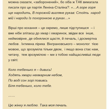
можна сказати, «заборонений», бо хіба ж ТАК вимагала
писати про це партія Леніна-Сталіна?:
«…А горе горя
ще народить, В порожній вигляне рукав: Стоїть народ
мій і народи Із похоронкою в руках…
»
Вірші про кохання – це окремо, лише підступишся – і
вже ніби злітаєш до хмар і хмаринок, звідки все інше,
неймовірне, де обнялися щастя, й печаль, і досмертна
любов . Інтимна лірика Вінграновського – монолог тією
мовою, що зрозуміла тільки двом, і якщо вона стає нам,
читачу, теж зрозумілою – ми з тобою найщасливіші люди
у світі:
Коло тебенько я – дивись!
Ходять хмари нехмарним небом,
По воді сон зорі повивсь
Біля тебенько, коло тебе.
……
Цю жінку я люблю. Така моя печаль.