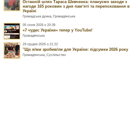
Останній шлях Тараса Шевченка: плануємо заходи з
нагоди 165 роковин з дня памʼяті та перепоховання в
Україні
Громадська думка
,
Громадянська
05 січня 2026 о 20:39
«7 чудес України» тепер у YouTube!
Громадянська
29 грудня 2025 о 21:22
"Що я/ми зробив/ли для України: підсумки 2026 року
Громадянська
,
Суспільство