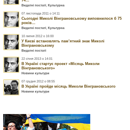
74…
Видатні постаті
,
Культурна
07 листопада 2011 о 14:11
Сьогодні Миколі Вінграновському виповнилося б 75
років…
Видатні постаті
,
Культурна
10 липня 2012 о 16:00
У Києві встановлять пам’ятний знак Миколі
Вінграновському
Видатні постаті
22 січня 2013 о 14:01
В Україні стартує проект «Місяць Миколи
Вінграновського»
Новини культури
07 грудня 2012 о 08:55
В Україні пройде місяць Миколи Вінграновського
Новини культури