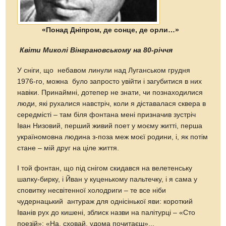
«Понад Дніпром, де сонце, де орли…»
Квіти Миколі Вінграновському на 80-річчя
У сніги, що небавом линули над Луганськом грудня
1976-го, можна було запросто увійти і загубитися в них
навіки. Принаймні, дотепер не знати, чи познаходилися
люди, які рухалися навстріч, коли я діставалася сквера в
середмісті – там біля фонтана мені призначив зустріч
Іван Низовий, перший живий поет у моєму житті, перша
україномовна людина з-поза меж моєї родини, і, як потім
стане – мій друг на ціле життя.
І той фонтан, що під снігом скидався на велетенську
шапку-бирку, і Йван у куценькому пальтечку, і я сама у
сповитку несвітенної холодриги – те все ніби
чудернацький антураж для однісінької яви: короткий
Іванів рух до кишені, зблиск назви на палітурці – «Сто
поезій»: «На, сховай, удома почитаєш»...