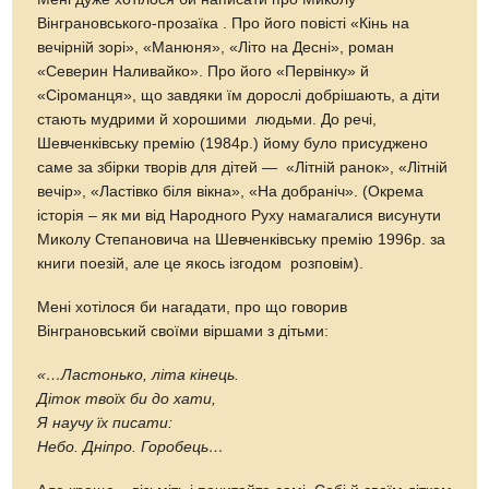
Вінграновського-прозаїка . Про його повісті «Кінь на
вечірній зорі», «Манюня», «Літо на Десні», роман
«Северин Наливайко». Про його «Первінку» й
«Сіроманця», що завдяки їм дорослі добрішають, а діти
стають мудрими й хорошими людьми. До речі,
Шевченківську премію (1984р.) йому було присуджено
саме за збірки творів для дітей — «Літній ранок», «Літній
вечір», «Ластівко біля вікна», «На добраніч». (Окрема
історія – як ми від Народного Руху намагалися висунути
Миколу Степановича на Шевченківську премію 1996р. за
книги поезій, але це якось ізгодом розповім).
Мені хотілося би нагадати, про що говорив
Вінграновський своїми віршами з дітьми:
«…
Ластонько, літа кінець.
Діток твоїх би до хати,
Я научу їх писати:
Небо. Дніпро.
Г
оробець…