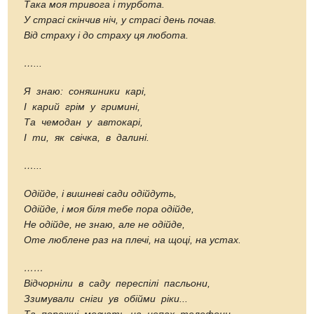
Така моя тривога і турбота.
У страсі скінчив ніч, у страсі день почав.
Від страху і до страху ця любота.
…...
Я знаю: соняшники карі,
І карий грім у гримині,
Та чемодан у автокарі,
І ти, як свічка, в далині.
…...
Одійде, і вишневі сади одійдуть,
Одійде, і моя біля тебе пора одійде,
Не одійде, не знаю, але не одійде,
Оте люблене раз на плечі, на щоці, на устах.
……
Відчорніли
в
саду
переспілі
пасльони,
Ззимували
сніги
ув
обійми
ріки...