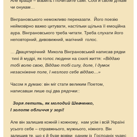
Але краще – візьміть і почитайте самі. Собі й своїм діткам
чи онукам…
Вінграновського неможливо переказати. Його поезію
неймовірно важко цитувати, настільки щільна її емоційна
аура. Вінграновського треба читати. Треба слухати його
неповторний, дивовижний, магічний голос.
… Двацятирічний Микола Вінграновський написав рядки
тихі й мудрі, як голос людини на схилі життя:
«Віддаю
тобі волю свою, Віддаю тобі силу, доле, І думок
незасніжене поле, І незлого себе віддаю…»
Часом я думаю: він міг стати великим Поетом,
написавши лише оці два рядочки::
Зоря летить, як молодий Шевченко,
І золоте обличчя у зорі!
Але він залишив кожній і кожному, нам усім і всій Україні
усього себе – справжнього, мужнього, ніжного. Він
залишив те, що є й буде вовіки одним із Господніх чудес