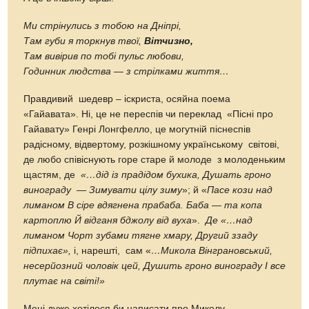
Ми стрінулись з тобою на Дніпрі,
Там губи я торкнув твої,
Вітчизно,
Там вивірив по тобі пульс любови,
Годинник людства — з стрілками
життя…
Правдивий шедевр – іскриста, осяйна поема
«Гайавата». Ні, це не переспів чи переклад «Пісні про
Гайавату» Генрі Лонгфелло, це могутній піснеспів
радісному, відвертому, розкішному українському світові,
де любо співіснують горе старе й молоде з молоденьким
щастям, де
«…дід із прадідом бухика, Душать гроно
винограду — Зимувати цілу зиму
»; й «
Пасе кози над
лиманом В сіре вдягнена прабаба. Баба — та копа
картоплю Й відганя бджолу від вуха
».
Де «…над
лиманом Чорт зубами тягне хмару, Другий ззаду
підпихає»,
і, нарешті, сам «
…Микола Вінграновський,
несерйозний чоловік цей, Душить гроно винограду І все
плутає на світі!»
Мені дуже хотілося би написати про Миколу