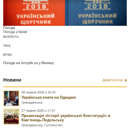
Погода
Погода у
Києві
вологість:
тиск:
вітер:
Погода на
sinoptik.ua
у Вінниці
Новини
Дивитися всі
08 червня 2026 о 16:34
Українська книга на Одещині
Громадянська
27 травня 2026 о 17:37
Презентація «Історії української Конституції» в
Камʼянець-Подільську
Громадянська
,
Суспільство