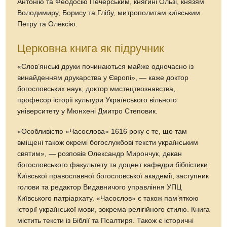
Антонію та Феодосію Печерським, княгині Ользі, князям
Володимиру, Борису та Глібу, митрополитам київським
Петру та Олексію.
Церковна книга як підручник
«Слов’янські друки починаються майже одночасно із
винайденням друкарства у Європі», — каже доктор
богословських наук, доктор мистецтвознавства,
професор історії культури Українського вільного
університету у Мюнхені Дмитро Степовик.
«Особливістю «Часослова» 1616 року є те, що там
вміщені також окремі богослужбові тексти українським
святим», — розповів Олександр Мирончук, декан
богословського факультету та доцент кафедри біблістики
Київської православної богословської академії, заступник
голови та редактор Видавничого управління УПЦ
Київського патріархату. «Часослов» є також пам’яткою
історії української мови, зокрема релігійного стилю. Книга
містить тексти із Біблії та Псалтиря. Також є історичні