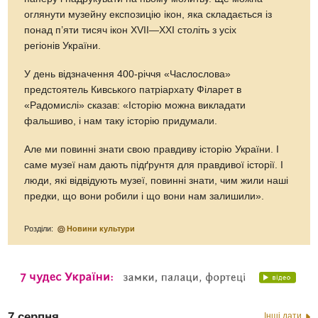
оглянути музейну експозицію ікон, яка складається iз
понад п’яти тисяч ікон XVII—ХХІ століть з усіх
регіонів України.
У день відзначення 400-річчя «Часлослова»
предстоятель Кивського патріархату Філарет в
«Радомислі» сказав: «Історію можна викладати
фальшиво, і нам таку історію придумали.
Але ми повинні знати свою правдиву історію України. І
саме музеї нам дають підґрунтя для правдивої історії. І
люди, які відвідують музеї, повинні знати, чим жили наші
предки, що вони робили і що вони нам залишили».
Розділи:
Новини культури
7 серпня
Інші дати