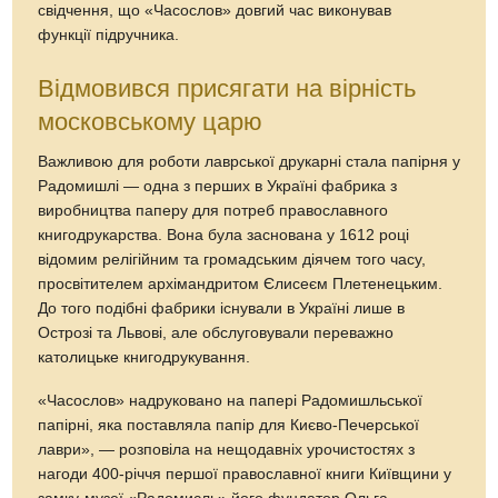
свідчення, що «Часо­слов» довгий час виконував
функції підручника.
Відмовився присягати на вірність
московському царю
Важливою для роботи лаврської друкарні стала папірня у
Радомишлі — одна з перших в Україні фабрика з
виробництва паперу для потреб православного
книгодрукарства. Вона була заснована у 1612 році
відомим релігійним та громадським діячем того часу,
просвітителем архімандритом Єлисеєм Плетенецьким.
До того подібні фабрики існували в Україні лише в
Острозі та Львові, але обслуговували переважно
католицьке книгодрукування.
«Часослов» надруковано на папері Радомишльської
папірні, яка поставляла папір для Києво-Печерської
лаври», — розповіла на нещодавніх урочистостях з
нагоди 400-річчя першої православної книги Київщини у