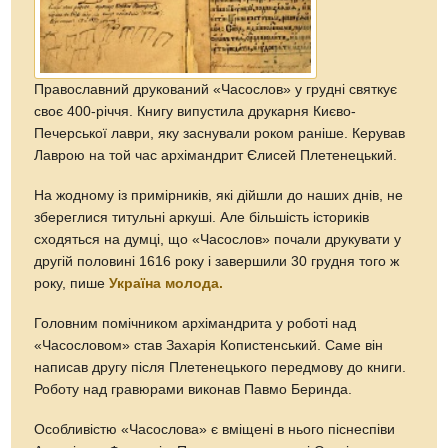
Православний друкований «Часослов» у грудні святкує
своє 400-річчя. Книгу випустила друкарня Києво-
Печерської лаври, яку заснували роком раніше. Керував
Лаврою на той час архімандрит Єлисей Плетенецький.
На жодному із примірників, які дійшли до наших днів, не
збереглися титульні аркуші. Але більшість істориків
сходяться на думці, що «Часослов» почали друкувати у
другій половині 1616 року і завершили 30 грудня того ж
року, пише
Україна молода.
Головним помічником архімандрита у роботі над
«Часословом» став Захарія Копистенський. Саме він
написав другу після Плетенецького передмову до книги.
Роботу над гравюрами виконав Павмо Беринда.
Особливістю «Часослова» є вміщені в нього піснеспіви