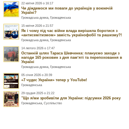
22 квітня 2026 о 16:17
Чи діждемося ми поваги до українців у воюючій
Україні?
Громадська думка
,
Громадянська
15 квітня 2026 о 21:57
Як і чому під час війни влада вирішила боротися з
«антисемітизмом» замість українофобії та рашизму?!
Громадська думка
,
Громадянська
14 лютого 2026 о 17:47
Останній шлях Тараса Шевченка: плануємо заходи з
нагоди 165 роковин з дня памʼяті та перепоховання в
Україні
Громадська думка
,
Громадянська
05 січня 2026 о 20:39
«7 чудес України» тепер у YouTube!
Громадянська
29 грудня 2025 о 21:22
"Що я/ми зробив/ли для України: підсумки 2026 року
Громадянська
,
Суспільство