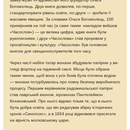
замку-музеї «Радомисль» його фундатор Ольга
Богомолець. Друк книги до­зволяв, по-перше,
стандартизувати рівень освіти, по-друге — зробити її
масовим явищем. За словами Ольги Богомолець, 100
примірників на той час (а саме таким накладом вийшов
«Часослов») — це велика цифра, адже книги були
рукописними, і друк «Часослова» став проривом у
просвітництво і культуру. «Часослов» був головною
книгою для священно­служителів того часу.
Через часті набіги татар монахи збудували папірню у ви­
гляді фортеці на підземній скелі. Місце було обране
таким чином, щоб вона з усіх боків була оточена водою
— монахи потурбувались про повну безпеку виробничого
процесу. Першим керівником радомишльської папірні
став лаврський економ, ієромонах Пантелеймон
Кохановський. Про нього відомо тільки те, що в нього
була добра освіта, що він редагував збірку історичних
хронік «Синопсис», а в 1654 році відмовився присягати
на вірність московському царю.