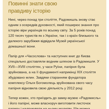
Повинні знати свою
правдиву історію
Нині, через понад три століття, Радомишль знову стає
одним з осередків духовності, який поширює знання про
історію віри українців по всьому світу. За 5 років понад
120 тисяч туристів як з України, так і з країн близького та
далекого зарубіжжя відвідали Музей української
домашньої ікони.
Папір для «Часослова» та наступних книг до Києва
спеціально доставляли водним шляхом із Радомишля. У
XVII—XVIII століттях, у часи Руїни, папірня була
зруйнована, а на її фундаменті наприкінці XIX століття
збудовано млин. Завдяки старанням фундатора
комплексу Ольги Богомолець зруйнована свого часу
папірня відновила свою діяльність у 2012 році.
Тепер кожен, хто приїздить до замку-музею «Радомисль»
і його папірні, може власноруч виготовити листочок
паперу і надрукувати на ньому молитву. Ще можна