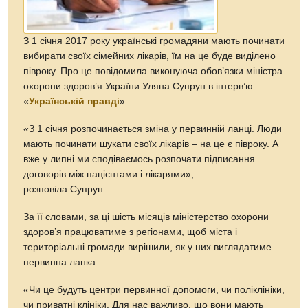
З 1 січня 2017 року українські громадяни мають починати
вибирати своїх сімейних лікарів, їм на це буде виділено
півроку. Про це повідомила виконуюча обов’язки міністра
охорони здоров’я України Уляна Супрун в інтерв’ю
«
Українській правді
».
«З 1 січня розпочинається зміна у первинній ланці. Люди
мають починати шукати своїх лікарів – на це є півроку. А
вже у липні ми сподіваємось розпочати підписання
договорів між пацієнтами і лікарями», –
розповіла Супрун.
За її словами, за ці шість місяців міністерство охорони
здоров’я працюватиме з регіонами, щоб міста і
територіальні громади вирішили, як у них виглядатиме
первинна ланка.
«Чи це будуть центри первинної допомоги, чи поліклініки,
чи приватні клініки. Для нас важливо, що вони мають