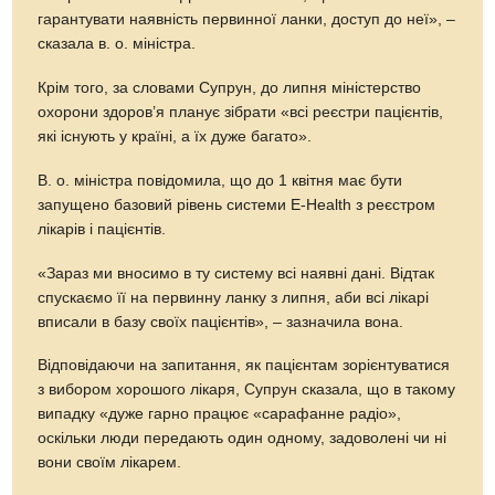
гарантувати наявність первинної ланки, доступ до неї», –
сказала в. о. міністра.
Крім того, за словами Супрун, до липня міністерство
охорони здоров’я планує зібрати «всі реєстри пацієнтів,
які існують у країні, а їх дуже багато».
В. о. міністра повідомила, що до 1 квітня має бути
запущено базовий рівень системи E-Health з реєстром
лікарів і пацієнтів.
«Зараз ми вносимо в ту систему всі наявні дані. Відтак
спускаємо її на первинну ланку з липня, аби всі лікарі
вписали в базу своїх пацієнтів», – зазначила вона.
Відповідаючи на запитання, як пацієнтам зорієнтуватися
з вибором хорошого лікаря, Супрун сказала, що в такому
випадку «дуже гарно працює «сарафанне радіо»,
оскільки люди передають один одному, задоволені чи ні
вони своїм лікарем.