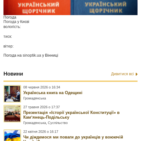
Погода
Погода у
Києві
вологість:
тиск:
вітер:
Погода на
sinoptik.ua
у Вінниці
Новини
Дивитися всі
08 червня 2026 о 16:34
Українська книга на Одещині
Громадянська
27 травня 2026 о 17:37
Презентація «Історії української Конституції» в
Камʼянець-Подільську
Громадянська
,
Суспільство
22 квітня 2026 о 16:17
Чи діждемося ми поваги до українців у воюючій