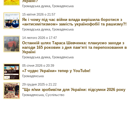
Україні?
Громадська думка
,
Громадянська
15 квітня 2026 о 21:57
Як і чому під час війни влада вирішила боротися з
«антисемітизмом» замість українофобії та рашизму?!
Громадська думка
,
Громадянська
14 лютого 2026 о 17:47
Останній шлях Тараса Шевченка: плануємо заходи з
нагоди 165 роковин з дня памʼяті та перепоховання в
Україні
Громадська думка
,
Громадянська
05 січня 2026 о 20:39
«7 чудес України» тепер у YouTube!
Громадянська
29 грудня 2025 о 21:22
"Що я/ми зробив/ли для України: підсумки 2026 року
Громадянська
,
Суспільство