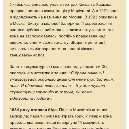
Якийсь час вона виступає в театрах Києва та Харкова,
працює постановником танців у Маріуполі. А в 1921 році
її відряджають на навчання до Москви. З 1921 року вона
в Москві. Виступи молодої балерини, її хореографічні
вистави публіка сприймала з великим ентузіазмом, але
вона не заспокоювалась, постійно працювала над
вдосконаленням свого таланту. Щоденні репетиції
змінювались відтворенням на папері цікавих
танцювальних поз.
Заняття скульптурою і малюванням, допомогли їй в
оволодінні мистецтвом танцю:
«Я брала олівець і
змальовувала особливо цікаві для мене рухи балерин,
пози. Я обожнюю людське тіло... Я усмоктувала
скульптурну гармонію тих рухів, які може
відтворити людина».
1934 року сталася біда.
Поліна Михайлівна тяжко
захворіла: параліч рук і ніг, втрата зору. У лікарні вона
провела два роки, лікарі повернули їй можливість
рухатись, але молода балерина залишилась сліпою.