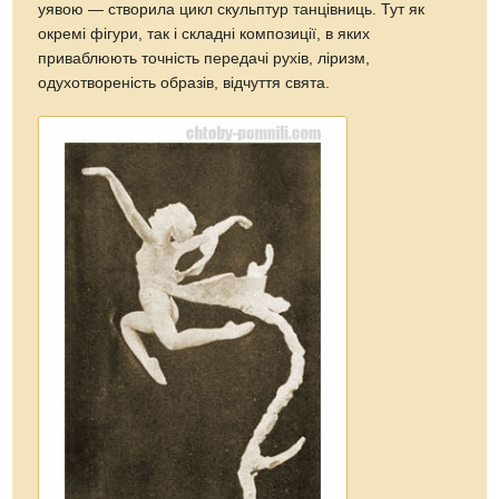
уявою — створила цикл скульптур танцівниць. Тут як
окремі фігури, так і складні композиції, в яких
приваблюють точність передачі рухів, ліризм,
одухотвореність образів, відчуття свята.