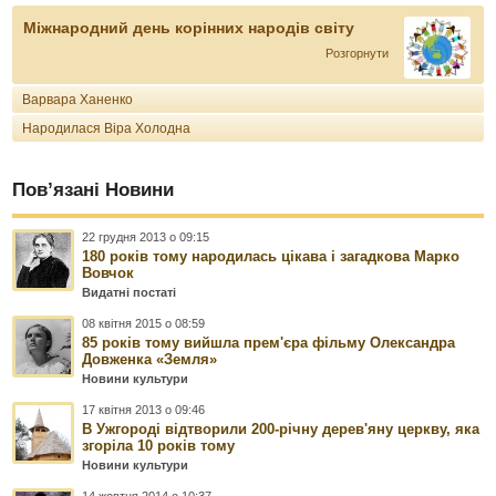
Міжнародний день корінних народів світу
Розгорнути
Варвара Ханенко
Народилася Віра Холодна
Пов’язані Новини
22 грудня 2013 о 09:15
180 років тому народилась цікава і загадкова Марко
Вовчок
Видатні постаті
08 квітня 2015 о 08:59
85 років тому вийшла прем'єра фільму Олександра
Довженка «Земля»
Новини культури
17 квітня 2013 о 09:46
В Ужгороді відтворили 200-річну дерев'яну церкву, яка
згоріла 10 років тому
Новини культури
14 жовтня 2014 о 10:37