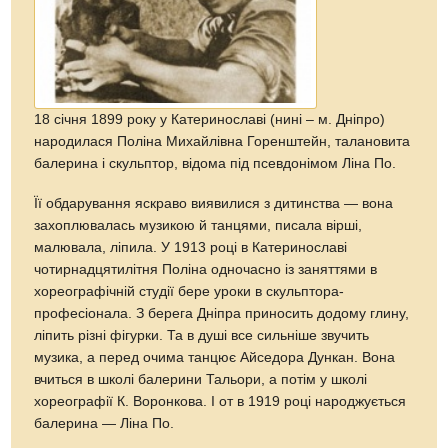
18 січня 1899 року у Катеринославі (нині – м. Дніпро)
народилася Поліна Михайлівна Горенштейн, талановита
балерина і скульптор, відома під псевдонімом Ліна По.
Її обдарування яскраво виявилися з дитинства — вона
захоплювалась музикою й танцями, писала вірші,
малювала, ліпила. У 1913 році в Катеринославі
чотирнадцятилітня Поліна одночасно із заняттями в
хореографічній студії бере уроки в скульптора-
професіонала. З берега Дніпра приносить додому глину,
ліпить різні фігурки. Та в душі все сильніше звучить
музика, а перед очима танцює Айседора Дункан. Вона
вчиться в школі балерини Тальори, а потім у школі
хореографії К. Воронкова. І от в 1919 році народжується
балерина — Ліна По.