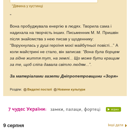
"Дівчина у хустинці
"
Вона пробуджувала енергію в людях. Творила сама і
надихала на творчість інших. Письменник М. М. Пришвін
після знайомства з нею писав у щоденнику:
“Ворухнулась у душі героїня моєї майбутньої повісті...” А
коли майстрині не стало, він записав:
“Вона була борцем
за гідне життя тут, на землі... Що може бути кращим
за те, щоб сліпа давала світло людям...”.
За матеріалами газети Дніпропетровщини «Зоря»
Розділи:
Видатні постаті
Новини культури
9 серпня
Інші дати