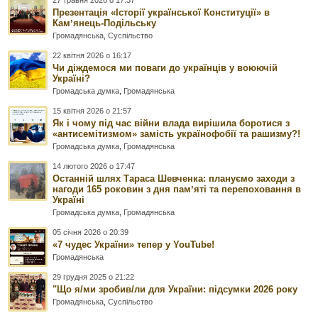
27 травня 2026 о 17:37
Презентація «Історії української Конституції» в
Камʼянець-Подільську
Громадянська
,
Суспільство
22 квітня 2026 о 16:17
Чи діждемося ми поваги до українців у воюючій
Україні?
Громадська думка
,
Громадянська
15 квітня 2026 о 21:57
Як і чому під час війни влада вирішила боротися з
«антисемітизмом» замість українофобії та рашизму?!
Громадська думка
,
Громадянська
14 лютого 2026 о 17:47
Останній шлях Тараса Шевченка: плануємо заходи з
нагоди 165 роковин з дня памʼяті та перепоховання в
Україні
Громадська думка
,
Громадянська
05 січня 2026 о 20:39
«7 чудес України» тепер у YouTube!
Громадянська
29 грудня 2025 о 21:22
"Що я/ми зробив/ли для України: підсумки 2026 року
Громадянська
,
Суспільство