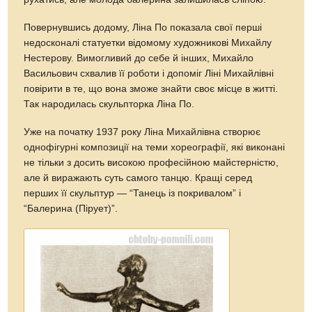
Повернувшись додому, Ліна По показала свої перші
недосконалі статуетки відомому художникові Михайлу
Нестерову. Вимогливий до себе й інших, Михайло
Васильович схвалив її роботи і допоміг Ліні Михайлівні
повірити в те, що вона зможе знайти своє місце в житті.
Так народилась скульпторка Ліна По.
Уже на початку 1937 року Ліна Михайлівна створює
однофігурні композиції на теми хореографії, які виконані
не тільки з досить високою професійною майстерністю,
але й виражають суть самого танцю. Кращі серед
перших її скульптур — “Танець із покривалом” і
“Балерина (Пірует)”.