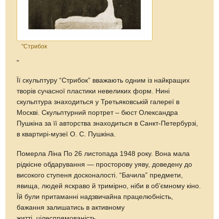
"Стрибок
"
Її скульптуру “Стрибок” вважають одним із найкращих
творів сучасної пластики невеликих форм. Нині
скульптура знаходиться у Третьяковській галереї в
Москві. Скульптурний портрет – бюст Олександра
Пушкіна за її авторства знаходиться в Санкт-Петербурзі,
в квартирі-музеї О. С. Пушкіна.
Померла Ліна По 26 листопада 1948 року. Вона мала
рідкісне обдарування — просторову уяву, доведену до
високого ступеня досконалості. “Бачила” предмети,
явища, людей яскраво й тримірно, ніби в об’ємному кіно.
Їй були притаманні надзвичайна працелюбність,
бажання залишатись в активному
житті, цілеспрямованість.