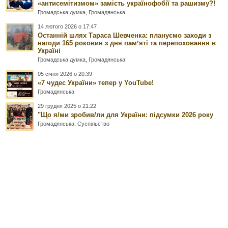
«антисемітизмом» замість українофобії та рашизму?!
Громадська думка
,
Громадянська
14 лютого 2026 о 17:47
Останній шлях Тараса Шевченка: плануємо заходи з
нагоди 165 роковин з дня памʼяті та перепоховання в
Україні
Громадська думка
,
Громадянська
05 січня 2026 о 20:39
«7 чудес України» тепер у YouTube!
Громадянська
29 грудня 2025 о 21:22
"Що я/ми зробив/ли для України: підсумки 2026 року
Громадянська
,
Суспільство