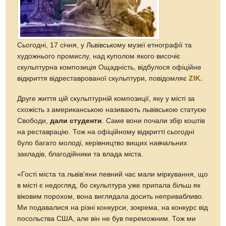
Сьогодні, 17 січня, у Львівському музеї етнографії та
художнього промислу, над куполом якого височіє
скульптурна композиція Ощадність, відбулося офіційне
відкриття відреставрованої скульптури, повідомляє
ZIK.
Друге життя цій скульптурній композиції, яку у місті за
схожість з американською називають львівською статуєю
Свободи,
дали студенти
. Саме вони почали збір коштів
на реставрацію. Тож на офіційному відкритті сьогодні
було багато молоді, керівництво вищих навчальних
закладів, благодійники та влада міста.
«Гості міста та львів’яни певний час мали міркування, що
в місті є недогляд, бо скульптура уже припала більш як
віковим порохом, вона виглядала досить непривабливо.
Ми подавалися на різні конкурси, зокрема, на конкурс від
посольства США, але він не був переможним. Тож ми