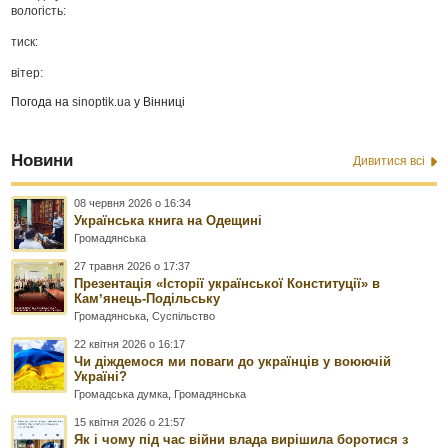
вологість:
тиск:
вітер:
Погода на
sinoptik.ua
у Вінниці
Новини
Дивитися всі
08 червня 2026 о 16:34
Українська книга на Одещині
Громадянська
27 травня 2026 о 17:37
Презентація «Історії української Конституції» в
Камʼянець-Подільську
Громадянська
,
Суспільство
22 квітня 2026 о 16:17
Чи діждемося ми поваги до українців у воюючій
Україні?
Громадська думка
,
Громадянська
15 квітня 2026 о 21:57
Як і чому під час війни влада вирішила боротися з