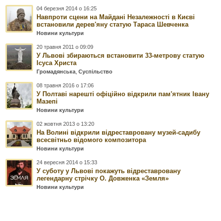
04 березня 2014 о 16:25
Навпроти сцени на Майдані Незалежності в Києві
встановили дерев'яну статую Тараса Шевченка
Новини культури
20 травня 2011 о 09:09
У Львові збираються встановити 33-метрову статую
Ісуса Христа
Громадянська
,
Суспільство
08 травня 2016 о 17:06
У Полтаві нарешті офіційно відкрили пам'ятник Івану
Мазепі
Новини культури
02 жовтня 2013 о 13:20
На Волині відкрили відреставровану музей-садибу
всесвітньо відомого композитора
Новини культури
24 вересня 2014 о 15:33
У суботу у Львові покажуть відреставровану
легендарну стрічку О. Довженка «Земля»
Новини культури