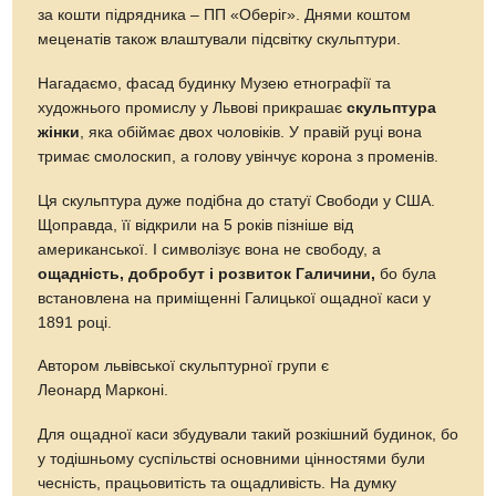
за кошти підрядника – ПП «Оберіг». Днями коштом
меценатів також влаштували підсвітку скульптури.
Нагадаємо, фасад будинку Музею етнографії та
художнього промислу у Львові прикрашає
скульптура
жінки
, яка обіймає двох чоловіків. У правій руці вона
тримає смолоскип, а голову увінчує корона з променів.
Ця скульптура дуже подібна до статуї Свободи у США.
Щоправда, її відкрили на 5 років пізніше від
американської. І символізує вона не свободу, а
ощадність, добробут і розвиток Галичини,
бо була
встановлена на приміщенні Галицької ощадної каси у
1891 році.
Автором львівської скульптурної групи є
Леонард Марконі.
Для ощадної каси збудували такий розкішний будинок, бо
у тодішньому суспільстві основними цінностями були
чесність, працьовитість та ощадливість. На думку