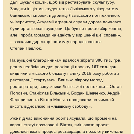
далі шукали кошти, щоб від реставрувати скульптуру.
Завдяки ініціативі студентства Львівського університету
банківської справи, підтримці Львівського політехнічного
університету, Академії аграрної справи дорога почалася:
були організовані аукціони. Це був не просто збір коштів,
але і проба громади на єдність у вирішенні цієї справи»,
– зазначив директор Інституту народознавства
Степан Павлюк.
На аукціоні благодійникам вдалося зібрати
300 тис. грн
,
решту необхідних для реалізації проекту
167 тис. грн
виділили з міського бюджету і влітку 2016 року роботи з
реставрації стартували. Близько півроку молоді
реставратори, випускники Львівської політехніки – Остап
Попович, Станіслав Більський, Богдан Шевченко, Андрій
Федоришин та Віктор Манько працювали на чималій
висоті, відновлюючи «львівську свободу».
Уже під час виконання робіт з’ясували, що промені на
короні статуї позолочені. Відтак, змінювати проект
довелися вже в процесі реставрації, а позолоту виконали