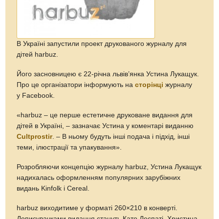
В Україні запустили проект друкованого журналу для
дітей harbuz.
Його засновницею є 22-річна львів’янка Устина Лукащук.
Про це організатори інформують на
сторінці
журналу
у Facebook.
«harbuz – це перше естетичне друковане видання для
дітей в Україні, – зазначає Устина у коментарі виданню
Сultprostir
. – В ньому будуть інші подача і підхід, інші
теми, ілюстрації та упакування».
Розробляючи концепцію журналу harbuz, Устина Лукащук
надихалась оформленням популярних зарубіжних
видань Kinfolk і Cereal.
harbuz виходитиме у форматі 260×210 в конверті.
Дописувачками видання стануть Като Деспаті, Христина