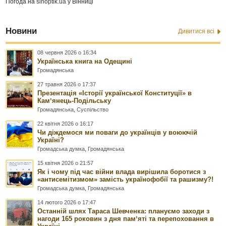
Погода на
sinoptik.ua
у Вінниці
Новини
Дивитися всі
08 червня 2026 о 16:34
Українська книга на Одещині
Громадянська
27 травня 2026 о 17:37
Презентація «Історії української Конституції» в
Камʼянець-Подільську
Громадянська
,
Суспільство
22 квітня 2026 о 16:17
Чи діждемося ми поваги до українців у воюючій
Україні?
Громадська думка
,
Громадянська
15 квітня 2026 о 21:57
Як і чому під час війни влада вирішила боротися з
«антисемітизмом» замість українофобії та рашизму?!
Громадська думка
,
Громадянська
14 лютого 2026 о 17:47
Останній шлях Тараса Шевченка: плануємо заходи з
нагоди 165 роковин з дня памʼяті та перепоховання в