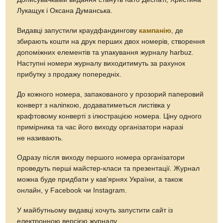
Лукащук і Оксана Думанська.
Видавці запустили краудфандингову
кампанію
, де
збирають кошти на друк перших двох номерів, створення
допоміжних елементів та упакування журналу harbuz.
Наступні номери журналу виходитимуть за рахунок
прибутку з продажу попередніх.
До кожного номера, запакованого у прозорий паперовий
конверт з наліпкою, додаватиметься листівка у
крафтовому конверті з ілюстрацією номера. Ціну одного
примірника та час його виходу організатори наразі
не називають.
Одразу після виходу першого номера організатори
проведуть перші майстер-класи та презентації. Журнал
можна буде придбати у кав'ярнях України, а також
онлайн, у Facebook чи Instagram.
У майбутньому видавці хочуть запустити сайт із
електронною версією журналу.