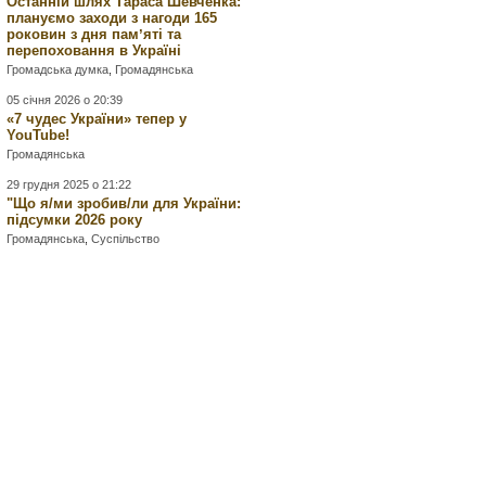
Останній шлях Тараса Шевченка:
плануємо заходи з нагоди 165
роковин з дня памʼяті та
перепоховання в Україні
Громадська думка
,
Громадянська
05 січня 2026 о 20:39
«7 чудес України» тепер у
YouTube!
Громадянська
29 грудня 2025 о 21:22
"Що я/ми зробив/ли для України:
підсумки 2026 року
Громадянська
,
Суспільство