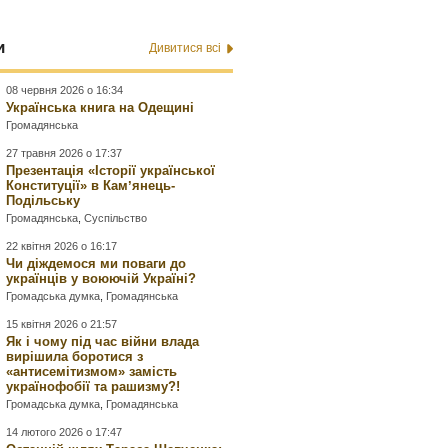
и
Дивитися всі
08 червня 2026 о 16:34
Українська книга на Одещині
Громадянська
27 травня 2026 о 17:37
Презентація «Історії української
Конституції» в Камʼянець-
Подільську
Громадянська
,
Суспільство
22 квітня 2026 о 16:17
Чи діждемося ми поваги до
українців у воюючій Україні?
Громадська думка
,
Громадянська
15 квітня 2026 о 21:57
Як і чому під час війни влада
вирішила боротися з
«антисемітизмом» замість
українофобії та рашизму?!
Громадська думка
,
Громадянська
14 лютого 2026 о 17:47