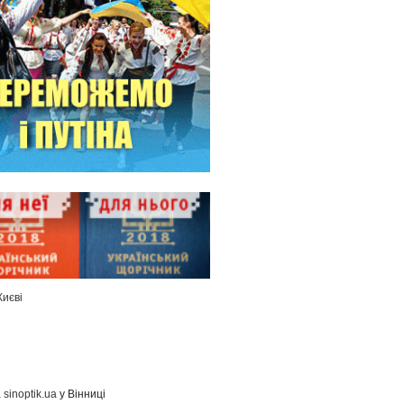
Києві
а
sinoptik.ua
у Вінниці