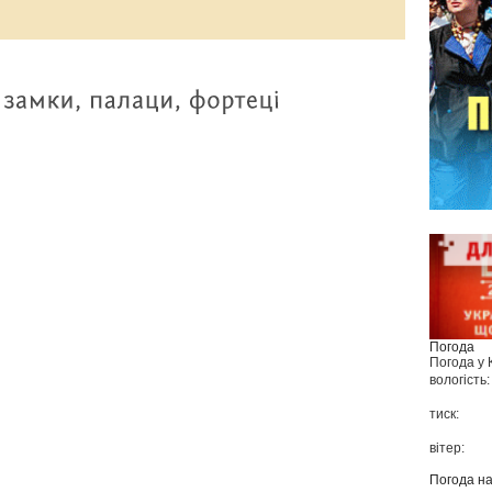
Погода
Погода у
вологість:
тиск:
вітер:
Погода н