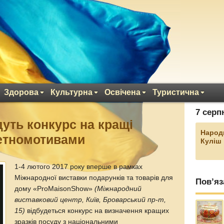
Здорова
Культурна
Освічена
Туристична
7 серп
уть конкурс на кращі
Народ
 етномотивами
Куліш
1-4 лютого 2017 року вперше в рамках
Міжнародної виставки подарунків та товарів для
Пов’яз
дому «ProMaisonShow»
(Міжнародний
виставковий центр, Київ, Броварський пр-т,
15)
відбудеться конкурс на визначення кращих
зразків посуду з національними