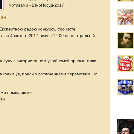
мотивами «ЕтноПосуд-2017».
ори
».
Експертною радою конкурсу. Урочисте
ться 4 лютого 2017 року о 12:00 на центральній
осуду з використанням української орнаментики,
фахівців, преси з досягненнями переможців і їх
ими номінаціями:
оти