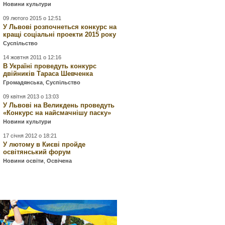
Новини культури
09 лютого 2015 о 12:51
У Львові розпочнеться конкурс на
кращі соціальні проекти 2015 року
Суспільство
14 жовтня 2011 о 12:16
В Україні проведуть конкурс
двійників Тараса Шевченка
Громадянська
,
Суспільство
09 квітня 2013 о 13:03
У Львові на Великдень проведуть
«Конкурс на найсмачнішу паску»
Новини культури
17 січня 2012 о 18:21
У лютому в Києві пройде
освітянський форум
Новини освіти
,
Освічена