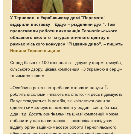
У Тернополі в Українському домі “Перемога”
відкрили виставку ” Дідух – різдвяний дух “. Там
представили роботи вихованців Тернопільського
обласного еколого-натуралістичного центру в
рамках міського конкурсу “Різдвяне диво”, – пишуть
Новини Тернопільщини.
Серед більш як 100 експонатів – дідухи у формі тризуба,
сільського двору, цікава композиція «З Україною в серці»
та чимало іншого.
«Особливо ретельно треба виготовляти павуки. Їх
роблять із соломи і чіпають на стелю, чи десь підвішують.
Павук складається із ромбів, які кріпляться один за
одним і символізують покоління у родині: сина, батька,
діда і т.д. Досить оригінальні та цікаві композиції можна
побачити у нас на виставці», – розповідає завідувач
відділу організаційно-масової роботи Тернопільського
обласного центру еколого-натуралістичної творчості