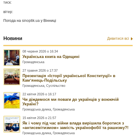
тиск:
вітер:
Погода на
sinoptik.ua
у Вінниці
Новини
Дивитися всі
08 червня 2026 о 16:34
Українська книга на Одещині
Громадянська
27 травня 2026 о 17:37
Презентація «Історії української Конституції» в
Камʼянець-Подільську
Громадянська
,
Суспільство
22 квітня 2026 о 16:17
Чи діждемося ми поваги до українців у воюючій
Україні?
Громадська думка
,
Громадянська
15 квітня 2026 о 21:57
Як і чому під час війни влада вирішила боротися з
«антисемітизмом» замість українофобії та рашизму?!
Громадська думка
,
Громадянська