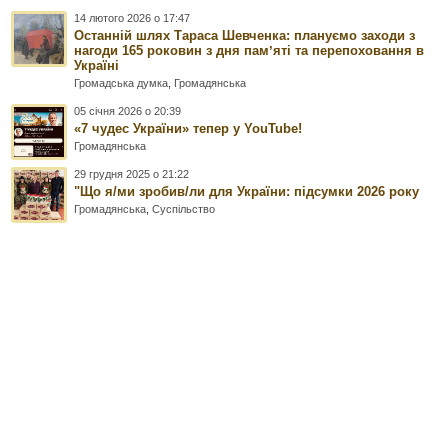
14 лютого 2026 о 17:47
Останній шлях Тараса Шевченка: плануємо заходи з
нагоди 165 роковин з дня памʼяті та перепоховання в
Україні
Громадська думка
,
Громадянська
05 січня 2026 о 20:39
«7 чудес України» тепер у YouTube!
Громадянська
29 грудня 2025 о 21:22
"Що я/ми зробив/ли для України: підсумки 2026 року
Громадянська
,
Суспільство