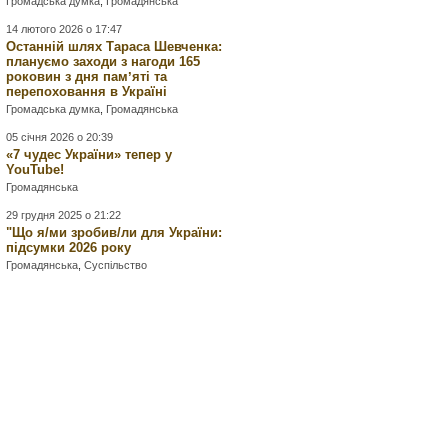
Громадська думка
,
Громадянська
14 лютого 2026 о 17:47
Останній шлях Тараса Шевченка:
плануємо заходи з нагоди 165
роковин з дня памʼяті та
перепоховання в Україні
Громадська думка
,
Громадянська
05 січня 2026 о 20:39
«7 чудес України» тепер у
YouTube!
Громадянська
29 грудня 2025 о 21:22
"Що я/ми зробив/ли для України:
підсумки 2026 року
Громадянська
,
Суспільство