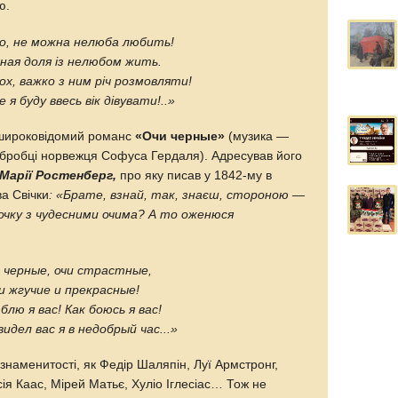
ю.
мо, не можна нелюба любить!
ная доля із нелюбом жить.
ох, важко з ним річ розмовляти!
 я буду ввесь вік дівувати!..»
у широковідомий романс
«Очи черные»
(музика —
обробці норвежця Софуса Гердаля). Адресував його
Марії Ростенберг,
про яку писав у 1842-му в
а Свічки
: «Брате, взнай, так, знаєш, стороною —
ночку з чудесними очима? А то оженюся
 черные, очи страстные,
и жгучие и прекрасные!
блю я вас! Как боюсь я вас!
идел вас я в недобрый час...»
 знаменитості, як Федір Шаляпін, Луї Армстронг,
ія Каас, Мірей Матьє, Хуліо Іглесіас… Тож не