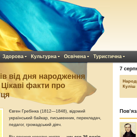
Здорова
Культурна
Освічена
Туристична
7 серп
ків від дня народження
Народ
 Цікаві факти про
Куліш
нця
Пов’яз
Євген Гребінка (1812—1848), відомий
український байкар, письменник, перекладач,
педагог, громадський діяч.
Він прожив коротке життя —
усього 36 років
.