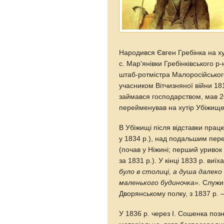
Народився Євген Гребінка на ху
с. Мар'янівки Гребінківського р
штаб-ротмістра Малоросійського
учасником Вітчизняної війни 18
займався господарством, мав 20
перейменував на хутір Убіжище
В Убіжищі після відставки пра
у 1834 р.), над подальшим пер
(почав у Ніжині; перший уриво
за 1831 р.). У кінці 1833 р. виї
було в столиці, а душа далеко
маленького будиночка».
Служив
Дворянському полку, з 1837 р. 
У 1836 р. через І. Сошенка по