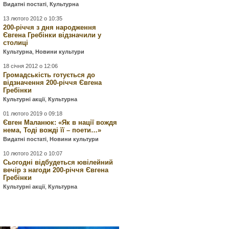
Видатні постаті
,
Культурна
13 лютого 2012 о 10:35
200-річчя з дня народження
Євгена Гребінки відзначили у
столиці
Культурна
,
Новини культури
18 січня 2012 о 12:06
Громадськість готується до
відзначення 200-річчя Євгена
Гребінки
Культурні акції
,
Культурна
01 лютого 2019 о 09:18
Євген Маланюк: «Як в нації вождя
нема, Тоді вожді її – поети…»
Видатні постаті
,
Новини культури
10 лютого 2012 о 10:07
Сьогодні відбудеться ювілейний
вечір з нагоди 200-річчя Євгена
Гребінки
Культурні акції
,
Культурна