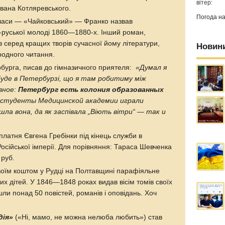
вітер:
 Івана Котляревського.
Погода н
 часи — «Чайковський» — Франко назвав
-руської молоді 1860—1880-х. Інший роман,
 серед кращих творів сучасної йому літератури,
Новин
родного читання.
бурга, писав до гімназичного приятеля:
«Думал я
буде в Петербурзі, що я там робитиму між
вное:
Петербург есть колония образованных
й студенты Медицинской академии играли
ла вона, да як заспівала „Віють вітри“ — так и
 платня Євгена Гребінки під кінець служби в
Російської імперії. Для порівняння: Тараса Шевченка
 руб.
своїм коштом у Рудці на Полтавщині парафіяльне
х дітей. У 1846—1848 роках видав вісім томів своїх
шли понад 50 повістей, романів і оповідань. Хоч
дія»
(«Ні, мамо, не можна нелюба любить») став