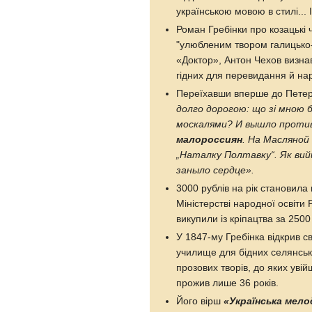
українською мовою в стилі...
Роман Гребінки про козацькі
"улюбленим твором галицько
«Доктор», Антон Чехов визнав
гідних для перевидання й на
Переїхавши вперше до Петер
долго дорогою: що зі мною 
москалями? И вышло проти
малороссиян
. На Масляно
„Наталку Полтавку“. Як вийш
заныло сердце».
3000 рублів на рік становила
Міністерстві народної освіти 
викупили із кріпацтва за 2500
У 1847-му Гребінка відкрив 
училище для бідних селянськи
прозових творів, до яких увій
прожив лише 36 років.
Його вірш
«Українська мело