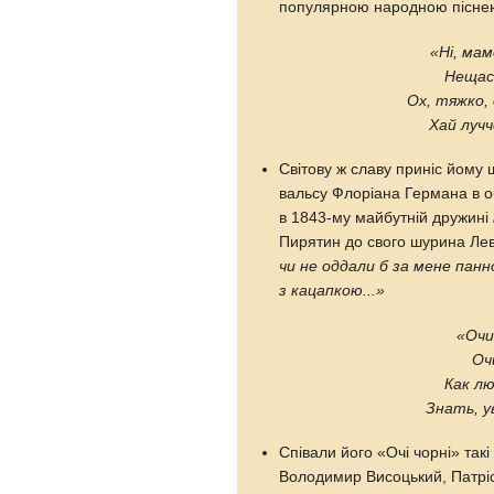
популярною народною пісне
«Ні, ма
Нещас
Ох, тяжко, 
Хай лучче
Світову ж славу приніс йом
вальсу Флоріана Германа в 
в 1843-му майбутній дружині
Пирятин до свого шурина Лев
чи не оддали б за мене пан
з кацапкою...»
«Очи
Оч
Как лю
Знать, ув
Співали його «Очі чорні» такі
Володимир Висоцький, Патріс