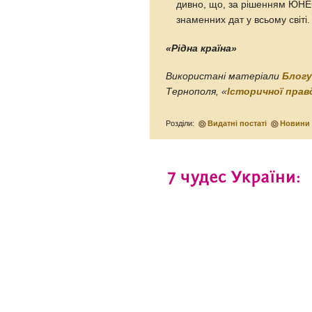
дивно, що, за рішенням ЮНЕ
знаменних дат у всьому світі.
«Рідна країна»
Використані матеріали
Блогу
Тернополя, «
Історичної прав
Розділи:
Видатні постаті
Новини 