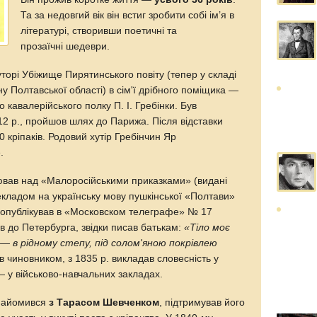
Та за недовгий вік він встиг зробити собі ім’я в
літературі, створивши поетичні та
прозаїчні шедеври.
торі Убіжище Пирятинського повіту (тепер у складі
-ну Полтавської області) в сім'ї дрібного поміщика —
 кавалерійського полку П. І. Гребінки. Був
12 р., пройшов шлях до Парижа. Після відставки
 кріпаків. Родовий хутір Гребінчин Яр
.
цював над «Малоросійськими приказками» (видані
екладом на українську мову пушкінської «Полтави»
к опублікував в «Московском телеграфе» № 17
хав до Петербурга, звідки писав батькам:
«Тіло моє
 — в рідному степу, під солом'яною покрівлею
 чиновником, з 1835 р. викладав словесність у
— у військово-навчальних закладах.
знайомився
з Тарасом Шевченком
, підтримував його