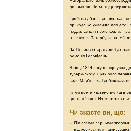
матеріально, взяв безпосередню
допомагав Шевченку
у першом
Гребінка дбав і про піднесення 
приходське училище для дітей с
надсилав для нього кошти. Про 
р. виїхав з Петербурга до Убіж
За 15 років літературної діяльн
романів і оповідань.
В кінці 1844 року повернувся д
туберкульозу. Прах було переве
село Мар'янівка Гребінківського
Ім'ям поета названо вулиці в 
центр області. На могилі та в м
Чи знаєте ви, що:
Під своїми першими творами в
під російськими підписувавс