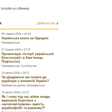
а
sinoptik.ua
у Вінниці
и
Дивитися всі
08 червня 2026 о 16:34
Українська книга на Одещині
Громадянська
27 травня 2026 о 17:37
Презентація «Історії української
Конституції» в Камʼянець-
Подільську
Громадянська
,
Суспільство
22 квітня 2026 о 16:17
Чи діждемося ми поваги до
українців у воюючій Україні?
Громадська думка
,
Громадянська
15 квітня 2026 о 21:57
Як і чому під час війни влада
вирішила боротися з
«антисемітизмом» замість
українофобії та рашизму?!