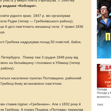
 участь у викупі поета з кріпацтва. У 1840-му
у виданні «Кобзаря».
освіти рідного краю. 1847 р. він організував
ела Рудки (тепер — Гребінківського району),
це й досі пам’ятають мешканці села. У травні 1836
ища.
ості Гребінка надрукував понад 50 повістей, байок,
о Петербурга. Помер там 3 грудня 1848 року від
зено на батьківщину і поховано в Убіжищі (тепер
 району).
багатьох населених пунктах Полтавщини, районний
. Гребінці йому встановлено пам’ятник.
Погода
Погода у
вологість:
ін ставив підпис «Гребенкин». Але з 1832 року й
тиск:
я як Гребінка. А поему Пушкіна «Полтава» переклав