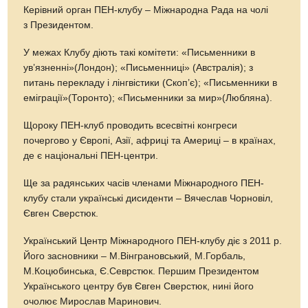
Керівний орган ПЕН-клубу – Міжнародна Рада на чолі
з Президентом.
У межах Клубу діють такі комітети: «Письменники в
ув’язненні»(Лондон); «Письменниці» (Австралія); з
питань перекладу і лінгвістики (Скоп’є); «Письменники в
еміграції»(Торонто); «Письменники за мир»(Любляна).
Щороку ПЕН-клуб проводить всесвітні конгреси
почергово у Європі, Азії, африці та Америці – в країнах,
де є національні ПЕН-центри.
Ще за радянських часів членами Міжнародного ПЕН-
клубу стали українські дисиденти – Вячеслав Чорновіл,
Євген Сверстюк.
Український Центр Міжнародного ПЕН-клубу діє з 2011 р.
Його засновники – М.Вінграновський, М.Горбаль,
М.Коцюбинська, Є.Севрстюк. Першим Президентом
Українського центру був Євген Сверстюк, нині його
очолює Мирослав Маринович.