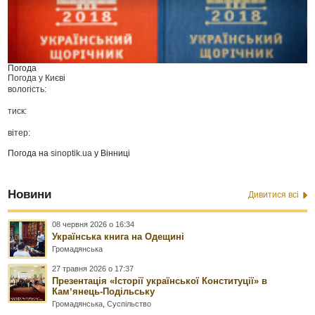
Погода
Погода у
Києві
вологість:
тиск:
вітер:
Погода на
sinoptik.ua
у Вінниці
Новини
Дивитися всі
08 червня 2026 о 16:34
Українська книга на Одещині
Громадянська
27 травня 2026 о 17:37
Презентація «Історії української Конституції» в
Камʼянець-Подільську
Громадянська
,
Суспільство