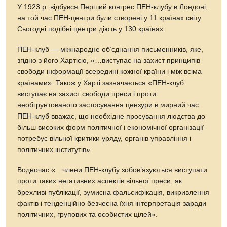
У 1923 р. відбувся Перший конгрес ПЕН-клубу в Лондоні,
на той час ПЕН-центри були створені у 11 країнах світу.
Сьогодні подібні центри діють у 130 країнах.
ПЕН-клуб — міжнародне об’єднання письменників, яке,
згідно з його Хартією, «…виступає на захист принципів
свободи інформації всередині кожної країни і між всіма
країнами». Також у Харті зазначається:«ПЕН-клуб
виступає на захист свободи преси і проти
необгрунтованого застосування цензури в мирний час.
ПЕН-клуб вважає, що необхідне просування людства до
більш високих форм політичної і економічної організації
потребує вільної критики уряду, органів управління і
політичних інститутів».
Водночас «…члени ПЕН-клубу зобов’язуються виступати
проти таких негативних аспектів вільної преси, як
брехливі публікації, зумисна фальсифікація, викривлення
фактів і тенденційно безчесна їхня інтерпретація заради
політичних, групових та особистих цілей».