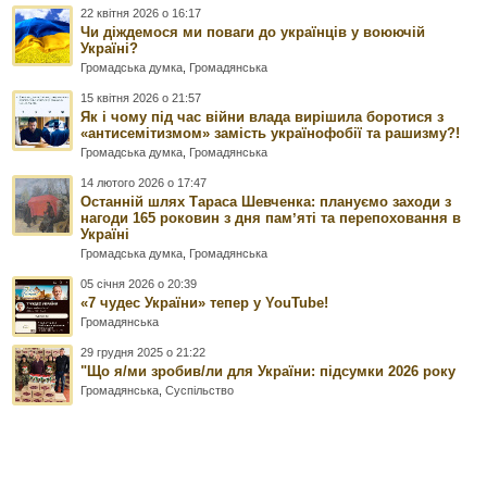
22 квітня 2026 о 16:17
Чи діждемося ми поваги до українців у воюючій
Україні?
Громадська думка
,
Громадянська
15 квітня 2026 о 21:57
Як і чому під час війни влада вирішила боротися з
«антисемітизмом» замість українофобії та рашизму?!
Громадська думка
,
Громадянська
14 лютого 2026 о 17:47
Останній шлях Тараса Шевченка: плануємо заходи з
нагоди 165 роковин з дня памʼяті та перепоховання в
Україні
Громадська думка
,
Громадянська
05 січня 2026 о 20:39
«7 чудес України» тепер у YouTube!
Громадянська
29 грудня 2025 о 21:22
"Що я/ми зробив/ли для України: підсумки 2026 року
Громадянська
,
Суспільство