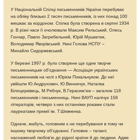
У Національній Спілці письменників України перебуває
на обліку близько 2 тисяч письменників, із них понад 100
мешкає за кордоном. Спілка була створена в серпні 1934
р. В різні часи її очолювали Максим Рильський, Олесь
Гончар, Павло Загребельний, Юрій Мушкетик,
Володимир Яворівський. Нині Голова НСПУ –
Михайло Сидоржевський.
У березні 1997 р. було створене ще одне творче
письменницьке об’єднання — Асоціація українських
письменників на чолі з Юрієм Покальчуком. До неї
увійшли Ю.Андрухович, Ю.Винничук, Наталка
Білоцерківець, М.Рябчук, В.Герасим’юк – загалом 118
письменників і письменниць. Нині ВАУП налічує 158
літераторів, четверо з них останніми роками стали
лауреатами премії ім. Т.Шевченка.
Одначе, мабуть, головним є не перебування в тому чи
іншому творчому об’єднанні. Головне – талант,
наснажений любов’ю до рідної країни й до людини. Адже