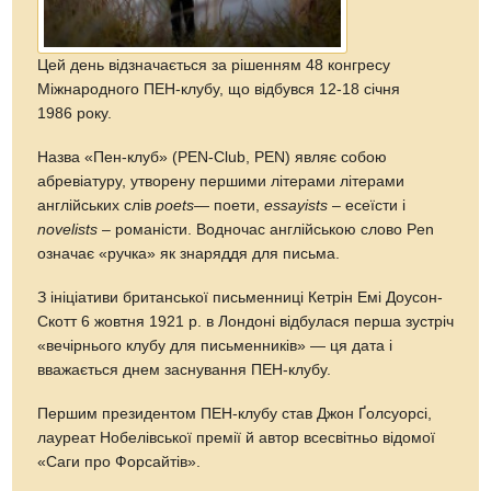
Цей день відзначається за рішенням 48 конгресу
Міжнародного ПЕН-клубу, що відбувся 12-18 січня
1986 року.
Назва «Пен-клуб» (PEN-Сlub, PEN) являє собою
абревіатуру, утворену першими літерами літерами
англійських слів
poets
— поети,
essayists
– есеїсти і
novelists
– романісти. Водночас англійською слово Рen
означає «ручка» як знаряддя для письма.
З ініціативи британської письменниці Кетрін Емі Доусон-
Скотт 6 жовтня 1921 р. в Лондоні відбулася перша зустріч
«вечірнього клубу для письменників» — ця дата і
вважається днем заснування ПЕН-клубу.
Першим президентом ПЕН-клубу став Джон Ґолсуорсі,
лауреат Нобелівської премії й автор всесвітньо відомої
«Саги про Форсайтів».