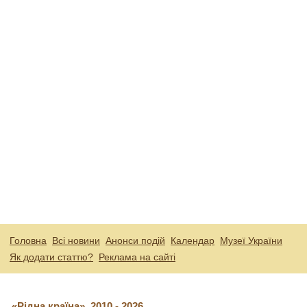
Головна
Всі новини
Анонси подій
Календар
Музеї України
Як додати статтю?
Реклама на сайті
«Рідна країна», 2010 - 2026