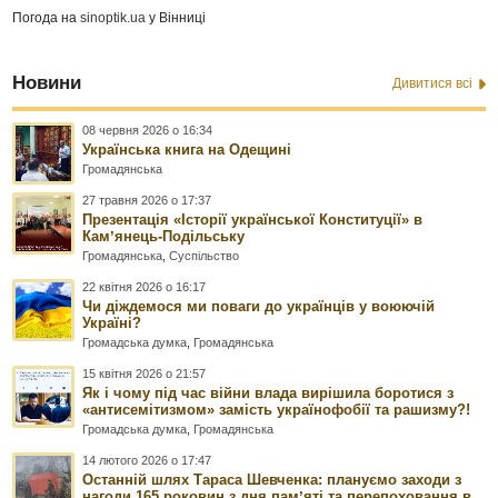
Погода на
sinoptik.ua
у Вінниці
Новини
Дивитися всі
08 червня 2026 о 16:34
Українська книга на Одещині
Громадянська
27 травня 2026 о 17:37
Презентація «Історії української Конституції» в
Камʼянець-Подільську
Громадянська
,
Суспільство
22 квітня 2026 о 16:17
Чи діждемося ми поваги до українців у воюючій
Україні?
Громадська думка
,
Громадянська
15 квітня 2026 о 21:57
Як і чому під час війни влада вирішила боротися з
«антисемітизмом» замість українофобії та рашизму?!
Громадська думка
,
Громадянська
14 лютого 2026 о 17:47
Останній шлях Тараса Шевченка: плануємо заходи з
нагоди 165 роковин з дня памʼяті та перепоховання в