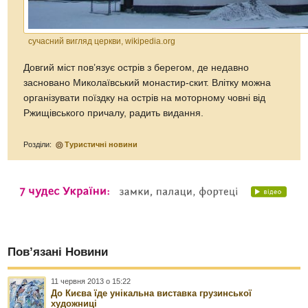
сучасний вигляд церкви, wikipedia.org
Довгий міст пов’язує острів з берегом, де недавно
засновано Миколаївський монастир-скит. Влітку можна
організувати поїздку на острів на моторному човні від
Ржищівського причалу, радить видання.
Розділи:
Туристичні новини
Пов’язані Новини
11 червня 2013 о 15:22
До Києва їде унікальна виставка грузинської
художниці