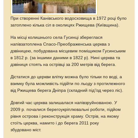
При створенні Канівського водосховища в 1972 році було
затоплено кілька сіл в околицях Ржищева (Київщина).
На місці колишнього села Гусинці збереглася
напівзатоплена Спасо-Преображенська церква з
дзвіницею, побудована місцевим поміщиком Гусинським
в 1812 р. (за іншими даними в 1822 р). Нині церква та
дзвіниця стоять на острівці за 200 метрів від берега.
Дістатися до церкви влітку можна було тільки по воді, а
взимку була можливість підійти по льоду з протилежного
від Ржищева берега Дніпра (складний під’їзд через ліс).
Довгий час церква залишалася напівзруйнованою. У
2009 р. почалися берегоукріплювальні роботи, підйом
рівня острова і реконструкція храму. Острів, на якому
стоїть церква, намито і до берега 2011 року
збудовано міст.