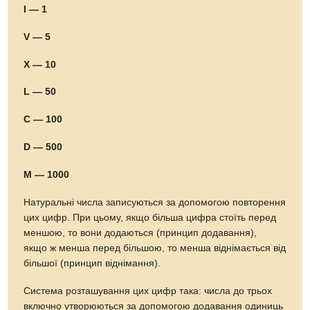
I — 1
V — 5
X — 10
L — 50
C — 100
D — 500
M — 1000
Натуральні числа записуються за допомогою повторення
цих цифр. При цьому, якщо більша цифра стоїть перед
меншою, то вони додаються (принцип додавання),
якщо ж менша перед більшою, то менша віднімається від
більшої (принцип віднімання).
Система розташування цих цифр така: числа до трьох
включно утворюються за допомогою додавання одиниць