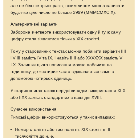
але не більше трьох разів, таким чином можна записати
будь-яке ціле число не більше 3999 (MMMCMXCIX).
Альтернативні варіанти
Заборона вчетверте використовувати одну й ту ж саму
цифру стала з’являтися тільки у XIX столітті.
Тому у старовинних текстах можна побачити варіанти IIII
і VIIII замість IV та IX, і навіть IIIII або XXXXXX замість V
LX. Залишки цього написання можна побачити на
годиннику, де «чотири» часто відзначається саме з
допомогою чотирьох одиниць.
У старих книгах також нерідкі випадки використання XIIX
або IIXX замість стандартних в наші дні XVIII.
Сучасне використання
Римські цифри використовуються у таких випадках:
Номер століття або тисячоліття: XIX століття, II
тисячоліття до н. е.