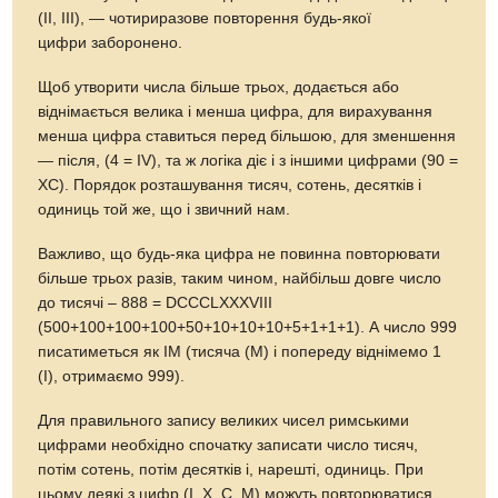
(II, III), — чотириразове повторення будь-якої
цифри заборонено.
Щоб утворити числа більше трьох, додається або
віднімається велика і менша цифра, для вирахування
менша цифра ставиться перед більшою, для зменшення
— після, (4 = IV), та ж логіка діє і з іншими цифрами (90 =
XC). Порядок розташування тисяч, сотень, десятків і
одиниць той же, що і звичний нам.
Важливо, що будь-яка цифра не повинна повторювати
більше трьох разів, таким чином, найбільш довге число
до тисячі – 888 = DCCCLXXXVIII
(500+100+100+100+50+10+10+10+5+1+1+1). А число 999
писатиметься як IM (тисяча (M) і попереду віднімемо 1
(I), отримаємо 999).
Для правильного запису великих чисел римськими
цифрами необхідно спочатку записати число тисяч,
потім сотень, потім десятків і, нарешті, одиниць. При
цьому деякі з цифр (I, X, C, M) можуть повторюватися,