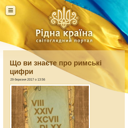
Що ви знаєте про римські
цифри
29 березня 2017 о 13:56