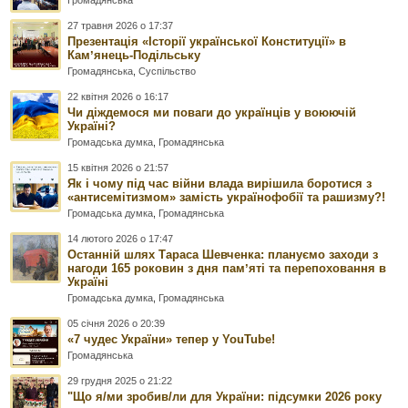
Громадянська
27 травня 2026 о 17:37
Презентація «Історії української Конституції» в
Камʼянець-Подільську
Громадянська
,
Суспільство
22 квітня 2026 о 16:17
Чи діждемося ми поваги до українців у воюючій
Україні?
Громадська думка
,
Громадянська
15 квітня 2026 о 21:57
Як і чому під час війни влада вирішила боротися з
«антисемітизмом» замість українофобії та рашизму?!
Громадська думка
,
Громадянська
14 лютого 2026 о 17:47
Останній шлях Тараса Шевченка: плануємо заходи з
нагоди 165 роковин з дня памʼяті та перепоховання в
Україні
Громадська думка
,
Громадянська
05 січня 2026 о 20:39
«7 чудес України» тепер у YouTube!
Громадянська
29 грудня 2025 о 21:22
"Що я/ми зробив/ли для України: підсумки 2026 року