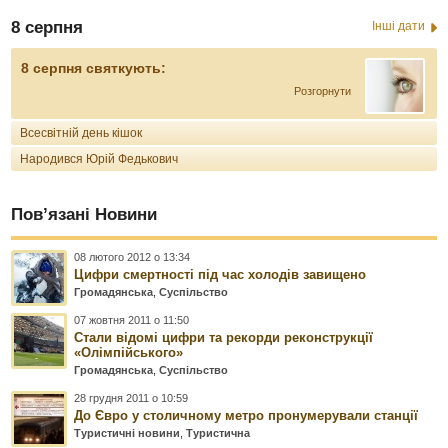
8 серпня
Інші дати
8 серпня святкують:
Розгорнути
Всесвітній день кішок
Народився Юрій Федькович
Пов’язані Новини
08 лютого 2012 о 13:34
Цифри смертності під час холодів завищено
Громадянська
,
Суспільство
07 жовтня 2011 о 11:50
Стали відомі цифри та рекорди реконструкції
«Олімпійського»
Громадянська
,
Суспільство
28 грудня 2011 о 10:59
До Євро у столичному метро пронумерували станції
Туристичні новини
,
Туристична