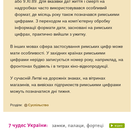
або 9.XI.89. Для вказівки дат життя і смерті на
надгробках часто використовувався особливий
формат, де місяць року також позначався римськими
цифрами. З переходом на комп'ютерну обробку
інформації формати дати, засновані на римських
цифрах, практично вийшли з ужитку.
В інших мовах сфера застосування римських цифр може
мати особливості. У західних країнах римськими
цифрами нерідко записується номер року, наприклад, на
фронтонах будівель і в титрах кіно-відеопродукції.
У сучасній Литві на дорожніх знаках, на вітринах
магазинів, на вивісках підприємств римськими цифрами
можуть позначатися дні тижня.
Розділи:
Суспільство