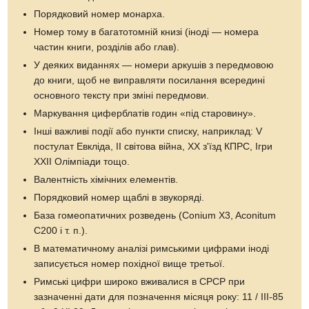
Порядковий номер монарха.
Номер тому в багатотомній книзі (іноді — номера
частин книги, розділів або глав).
У деяких виданнях — номери аркушів з передмовою
до книги, щоб не виправляти посилання всередині
основного тексту при зміні передмови.
Маркування циферблатів годин «під старовину».
Інші важливі події або пункти списку, наприклад: V
постулат Евкліда, II світова війна, XX з'їзд КПРС, Ігри
XXII Олімпіади тощо.
Валентність хімічних елементів.
Порядковий номер щаблі в звукоряді.
База гомеопатичних розведень (Conium X3, Aconitum
C200 і т. п.).
В математичному аналізі римськими цифрами іноді
записується номер похідної вище третьої.
Римські цифри широко вживалися в СРСР при
зазначенні дати для позначення місяця року: 11 / III-85