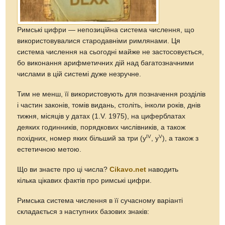
Римські цифри — непозиційна система числення, що
використовувалися стародавніми римлянами. Ця
система числення на сьогодні майже не застосовується,
бо виконання арифметичних дій над багатозначними
числами в цій системі дуже незручне.
Тим не менш, її використовують для позначення розділів
і частин законів, томів видань, століть, інколи років, днів
тижня, місяців у датах (1.V. 1975), на циферблатах
деяких годинників, порядкових числівників, а також
IV
V
похідних, номер яких більший за три (y
, y
), а також з
естетичною метою.
Що ви знаєте про ці числа?
Сikavo.net
наводить
кілька цікавих фактів про римські цифри.
Римська система числення в її сучасному варіанті
складається з наступних базових знаків: