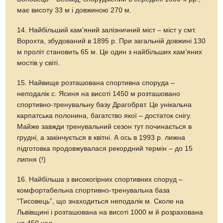
має висоту 33 м і довжиною 270 м.
14. Найбільший кам’яний залізничний міст – міст у смт.
Ворохта, збудований в 1895 р. При загальній довжині 130
м проліт становить 65 м. Це один з найбільших кам’яних
мостів у світі.
15. Найвище розташована спортивна споруда –
неподалік с. Ясиня на висоті 1450 м розташовано
спортивно-тренувальну базу Драгобрат. Це унікальна
карпатська полонина, багатство якої – достаток снігу.
Майже завжди тренувальний сезон тут починається в
грудні, а закінчується в квітні. А ось в 1993 р. лижна
підготовка продовжувалася рекордний термін – до 15
липня (!)
16. Найбільша з високогірних спортивних споруд –
комфортабельна спортивно-тренувальна база
“Тисовець”, що знаходиться неподалік м. Сколе на
Львівщині і розташована на висоті 1000 м й розрахована