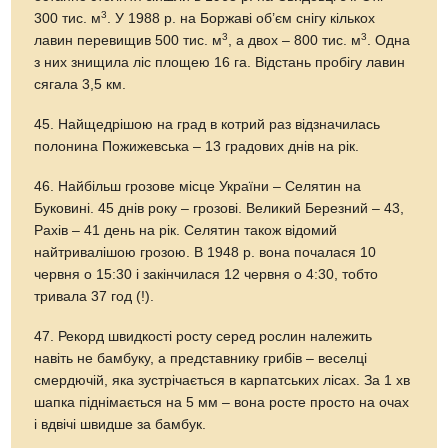
3
300 тис. м
. У 1988 р. на Боржаві об’єм снігу кількох
3
3
лавин перевищив 500 тис. м
, а двох – 800 тис. м
. Одна
з них знищила ліс площею 16 га. Відстань пробігу лавин
сягала 3,5 км.
45. Найщедрішою на град в котрий раз відзначилась
полонина Пожижевська – 13 градових днів на рік.
46. Найбільш грозове місце України – Селятин на
Буковині. 45 днів року – грозові. Великий Березний – 43,
Рахів – 41 день на рік. Селятин також відомий
найтривалішою грозою. В 1948 р. вона почалася 10
червня о 15:30 і закінчилася 12 червня о 4:30, тобто
тривала 37 год (!).
47. Рекорд швидкості росту серед рослин належить
навіть не бамбуку, а представнику грибів – веселці
смердючій, яка зустрічається в карпатських лісах. За 1 хв
шапка піднімається на 5 мм – вона росте просто на очах
і вдвічі швидше за бамбук.