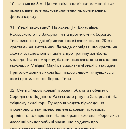
10 і заввишки 3 м. Ця геологічна пам’ятка має не тільки
пізнавальне, але наукове значення як оригінальна
форма карсту.
31. “Скелі закоханих”. На околиці с. Костилівка
Рахівського р-ну Закарпаття на протилежних берегах
Тиси височіють дві обривчасті скелі заввишки до 20 м з
хрестами на височинах. Легенда оповідає, що хрести на
скелях встановлені в пам’ять про трагічну загибель
молодят Івана і Марічку, батьки яких заважали сватанню
закоханих. У відчаї Марічка кинулася зі скелі й загинула.
Приголомшений лихом Іван пішов слідом, кинувшись зі
скелі протилежного берега Тиси.
32. Скелі з “ієрогліфами” можна побачити поблизу с.
Середнього Водяного Рахівського р-ну на Закарпатті. На
східному схилі гори Бужора виходять відкладення
міоценового віку, представлені шарами пісковиків,
аргілітів та алевролітів. На поверхні пісковиків збереглися
численні хвилеприбійні знаки, що свідчать про
хвилювання стародавнього моря, а на вигляд