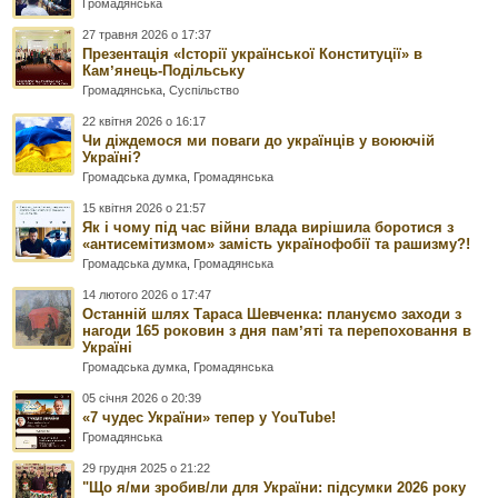
Громадянська
27 травня 2026 о 17:37
Презентація «Історії української Конституції» в
Камʼянець-Подільську
Громадянська
,
Суспільство
22 квітня 2026 о 16:17
Чи діждемося ми поваги до українців у воюючій
Україні?
Громадська думка
,
Громадянська
15 квітня 2026 о 21:57
Як і чому під час війни влада вирішила боротися з
«антисемітизмом» замість українофобії та рашизму?!
Громадська думка
,
Громадянська
14 лютого 2026 о 17:47
Останній шлях Тараса Шевченка: плануємо заходи з
нагоди 165 роковин з дня памʼяті та перепоховання в
Україні
Громадська думка
,
Громадянська
05 січня 2026 о 20:39
«7 чудес України» тепер у YouTube!
Громадянська
29 грудня 2025 о 21:22
"Що я/ми зробив/ли для України: підсумки 2026 року