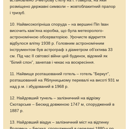
встановлено 5-метрову стелу на г. Говерла, на якій
розміщено державні символи – жовтоблакитний прапор
і тризуб.
10. Найвисокогірніша споруда – на вершині Піп Іван
височить кам’яна коробка, що була метеоролого-
астрономічною обсерваторією. Урочисте відкриття
відбулося влітку 1938 р. Головним астрономічним
інструментом був астрограф з діаметром об’єктива 33
см. Під час ІІ світової війни цей будинок, відомий як
“Білий слон”, занепав і чекає на воскресіння.
11. Найвище розташований готель – готель “Беркут”,
розташований на Яблуницькому перевалі на висоті 931 м
над р.м. і збудований в 1968 р.
12. Найдовший тунель – залізничний на відрізку
Скотарське – Бескид довжиною 1747 м, споруджений в
1887 р.
13. Найдовший віадук – залізничний міст на відтинку
Воловець – Бескид, споруджений в середині 1880-х рр.,