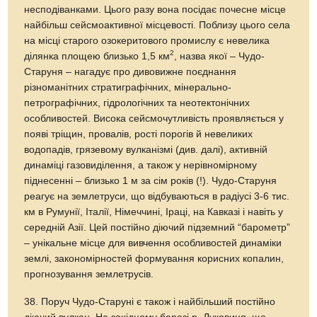
несподіванками. Цього разу вона посідає почесне місце
найбільш сейсмоактивної місцевості. Поблизу цього села
на місці старого озокеритового промислу є невелика
2
ділянка площею близько 1,5 км
, назва якої – Чудо-
Старуня – нагадує про дивовижне поєднання
різноманітних стратиграфічних, мінерально-
петрографічних, гідрологічних та неотектонічних
особливостей. Висока сейсмочутливість проявляється у
появі тріщин, провалів, рості порогів й невеликих
водопадів, грязевому вулканізмі (див. далі), активній
динаміці газовиділення, а також у нерівномірному
піднесенні – близько 1 м за сім років (!). Чудо-Старуня
реагує на землетруси, що відбуваються в радіусі 3-6 тис.
км в Румунії, Італії, Німеччині, Іраці, на Кавказі і навіть у
середній Азії. Цей постійно діючий підземний “барометр”
– унікальне місце для вивчення особливостей динаміки
землі, закономірностей формування корисних копалин,
прогнозування землетрусів.
38. Поруч Чудо-Старуні є також і найбільший постійно