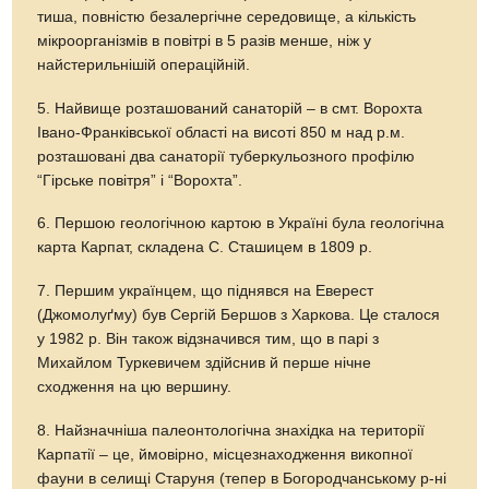
тиша, повністю безалергічне середовище, а кількість
мікроорганізмів в повітрі в 5 разів менше, ніж у
найстерильнішій операційній.
5. Найвище розташований санаторій – в смт. Ворохта
Івано-Франківської області на висоті 850 м над р.м.
розташовані два санаторії туберкульозного профілю
“Гірське повітря” і “Ворохта”.
6. Першою геологічною картою в Україні була геологічна
карта Карпат, складена С. Сташицем в 1809 р.
7. Першим українцем, що піднявся на Еверест
(Джомолуґму) був Сергій Бершов з Харкова. Це сталося
у 1982 р. Він також відзначився тим, що в парі з
Михайлом Туркевичем здійснив й перше нічне
сходження на цю вершину.
8. Найзначніша палеонтологічна знахідка на території
Карпатії – це, ймовірно, місцезнаходження викопної
фауни в селищі Старуня (тепер в Богородчанському р-ні