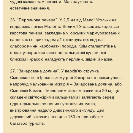
чудові казкові кам’яні квіти. Має наукове та
естетичне значення.
26. “Перлинова печера”. У 2,5 км від Малої Угольки на
водорозділі річок Малої та Великої Угольок знаходиться
карстова печера, закладена у юрських мармуризованих
вапняках і є прикладом дії тріщинуватих вод на
слаборозчинні карбонатні породи. Крім сталактитів на
стінах утворилися численні кальцитові кульки, які
блиском і красою нагадують перлини, звідки й назва.
27. “Зачарована долина”. У верхів’ях струмка
Смерекового в Іршавському р-ні Закарпаття розкинулось
напрочуд мальовниче міжгір’я – Зачарована долина, або
Смереків Камінь. Численним скелям заввишки 20 м, що
складені світло-сірими кальцитами і залягають серед
гідротермально змінених вулканічних туфів,
вивітрювання надало дивовижного вигляду. Цей
державний заказник площею 150 га приваблює
багатьох туристів.