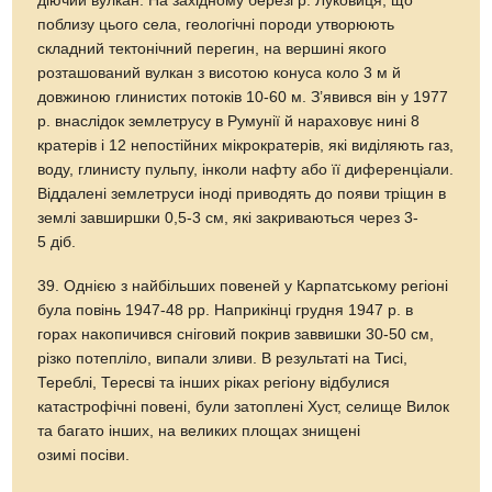
діючий вулкан. На західному березі р. Луковиця, що
поблизу цього села, геологічні породи утворюють
складний тектонічний перегин, на вершині якого
розташований вулкан з висотою конуса коло 3 м й
довжиною глинистих потоків 10-60 м. З’явився він у 1977
р. внаслідок землетрусу в Румунії й нараховує нині 8
кратерів і 12 непостійних мікрократерів, які виділяють газ,
воду, глинисту пульпу, інколи нафту або її диференціали.
Віддалені землетруси іноді приводять до появи тріщин в
землі завширшки 0,5-3 см, які закриваються через 3-
5 діб.
39. Однією з найбільших повеней у Карпатському регіоні
була повінь 1947-48 рр. Наприкінці грудня 1947 р. в
горах накопичився сніговий покрив заввишки 30-50 см,
різко потепліло, випали зливи. В результаті на Тисі,
Тереблі, Тересві та інших ріках регіону відбулися
катастрофічні повені, були затоплені Хуст, селище Вилок
та багато інших, на великих площах знищені
озимі посіви.