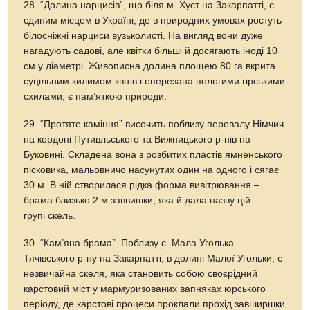
28. “Долина нарцисів”, що біля м. Хуст на Закарпатті, є
єдиним місцем в Україні, де в природних умовах ростуть
білосніжні нарциси вузьколисті. На вигляд вони дуже
нагадують садові, але квітки більші й досягають іноді 10
см у діаметрі. Живописна долина площею 80 га вкрита
суцільним килимом квітів і оперезана пологими гірськими
схилами, є пам’яткою природи.
29. “Протяте каміння” височить поблизу перевалу Німчич
на кордоні Путивльського та Вижницького р-нів на
Буковині. Складена вона з розбитих пластів ямненського
пісковика, мальовничо насунутих один на одного і сягає
30 м. В ній створилася рідка форма вивітрювання –
брама близько 2 м заввишки, яка й дала назву цій
групі скель.
30. “Кам’яна брама”. Поблизу с. Мала Уголька
Тячівського р-ну на Закарпатті, в долині Малої Угольки, є
незвичайна скеля, яка становить собою своєрідний
карстовий міст у мармуризованих вапняках юрського
періоду, де карстові процеси проклали прохід завширшки