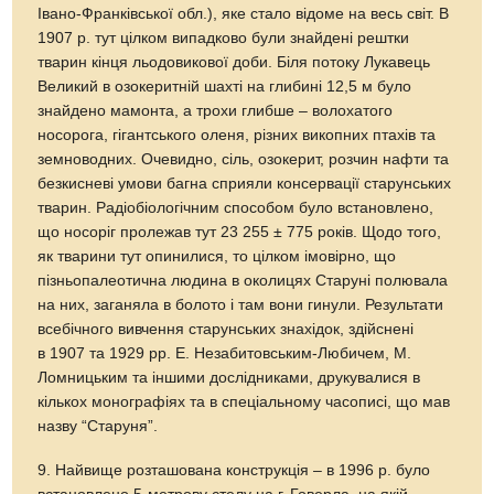
Івано-Франківської обл.), яке стало відоме на весь світ. В
1907 р. тут цілком випадково були знайдені рештки
тварин кінця льодовикової доби. Біля потоку Лукавець
Великий в озокеритній шахті на глибині 12,5 м було
знайдено мамонта, а трохи глибше – волохатого
носорога, гігантського оленя, різних викопних птахів та
земноводних. Очевидно, сіль, озокерит, розчин нафти та
безкисневі умови багна сприяли консервації старунських
тварин. Радіобіологічним способом було встановлено,
що носоріг пролежав тут 23 255 ± 775 років. Щодо того,
як тварини тут опинилися, то цілком імовірно, що
пізньопалеотична людина в околицях Старуні полювала
на них, заганяла в болото і там вони гинули. Результати
всебічного вивчення старунських знахідок, здійснені
в 1907 та 1929 рр. Е. Незабитовським-Любичем, М.
Ломницьким та іншими дослідниками, друкувалися в
кількох монографіях та в спеціальному часописі, що мав
назву “Старуня”.
9. Найвище розташована конструкція – в 1996 р. було