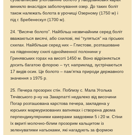
виникло внаслідок заболочування озер. До таких боліт
також належать болота в урочищі Озерному (1750 м) і
під г. Бребенескул (1700 м).
24. “Висяче болото”. Найбільш незвичайним серед боліт
вважаються висячі, або схилові, які “туляться” на гірських
схилах. Найбільше серед них – Глистове, розташоване
на південному схилі однойменної полонини у
Гринявських горах на висоті 1450 м. Воно відрізняється
досить багатою флорою – тут, наприклад, зустрічаються
17 видів осик. Це болото – пам’ятка природи державного
значення з 1975 р.
25. Печера прозорих стін. Поблизу с. Мала Уголька
Тячівського р-ну на Закарпатті недалеко від височини
Погар розташована карстова печера, закладена у
юрських мармуризованих вапняках і створена двома
перпендикулярними камерами завдовжки 5 і 20 м. Стіни
їх вкриті молочно-білим прозорим кальцитом із
зеленуватими натьоками, які нагадують за формою