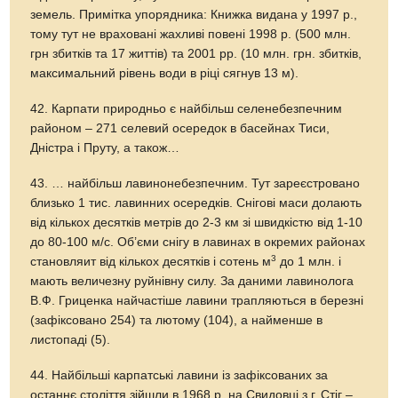
земель. Примітка упорядника: Книжка видана у 1997 р.,
тому тут не враховані жахливі повені 1998 р. (500 млн.
грн збитків та 17 життів) та 2001 рр. (10 млн. грн. збитків,
максимальний рівень води в ріці сягнув 13 м).
42. Карпати природньо є найбільш селенебезпечним
районом – 271 селевий осередок в басейнах Тиси,
Дністра і Пруту, а також…
43. … найбільш лавинонебезпечним. Тут зареєстровано
близько 1 тис. лавинних осередків. Снігові маси долають
від кількох десятків метрів до 2-3 км зі швидкістю від 1-10
до 80-100 м/с. Об’єми снігу в лавинах в окремих районах
3
становляит від кількох десятків і сотень м
до 1 млн. і
мають величезну руйнівну силу. За даними лавинолога
В.Ф. Гриценка найчастіше лавини трапляються в березні
(зафіксовано 254) та лютому (104), а найменше в
листопаді (5).
44. Найбільші карпатські лавини із зафіксованих за
останнє століття зійшли в 1968 р. на Свидовці з г. Стіг –