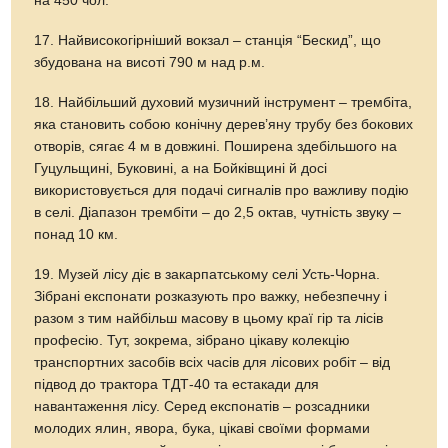
на 450 чол.
17. Найвисокогірніший вокзал – станція “Бескид”, що
збудована на висоті 790 м над р.м.
18. Найбільший духовий музичний інструмент – трембіта,
яка становить собою конічну дерев’яну трубу без бокових
отворів, сягає 4 м в довжині. Поширена здебільшого на
Гуцульщині, Буковині, а на Бойківщині й досі
використовується для подачі сигналів про важливу подію
в селі. Діапазон трембіти – до 2,5 октав, чутність звуку –
понад 10 км.
19. Музей лісу діє в закарпатському селі Усть-Чорна.
Зібрані експонати розказують про важку, небезпечну і
разом з тим найбільш масову в цьому краї гір та лісів
професію. Тут, зокрема, зібрано цікаву колекцію
транспортних засобів всіх часів для лісових робіт – від
підвод до трактора ТДТ-40 та естакади для
навантаження лісу. Серед експонатів – розсадники
молодих ялин, явора, бука, цікаві своїми формами