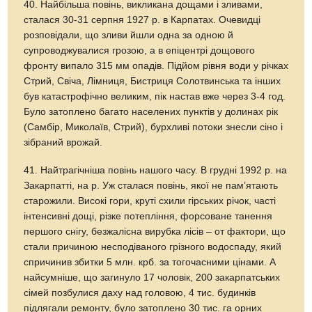
40. Найбільша повінь, викликана дощами і зливами,
сталася 30-31 серпня 1927 р. в Карпатах. Очевидці
розповідали, що зливи йшли одна за одною й
супроводжувалися грозою, а в епіцентрі дощового
фронту випало 315 мм опадів. Підйом рівня води у річках
Стрий, Свіча, Лімниця, Бистриця Солотвинська та інших
був катастрофічно великим, пік настав вже через 3-4 год.
Було затоплено багато населених пунктів у долинах рік
(Самбір, Миколаїв, Стрий), бурхливі потоки знесли сіно і
зібраний врожай.
41. Найтрагічніша повінь нашого часу. В грудні 1992 р. на
Закарпатті, на р. Уж сталася повінь, якої не пам’ятають
старожили. Високі гори, круті схили гірських річок, часті
інтенсивні дощі, різке потепління, форсоване танення
першого снігу, безжалісна вирубка лісів – от фактори, що
стали причиною несподіваного грізного водоспаду, який
спричинив збитки 5 млн. крб. за тогочасними цінами. А
найсумніше, що загинуло 17 чоловік, 200 закарпатських
сімей позбулися даху над головою, 4 тис. будинків
підлягали ремонту, було затоплено 30 тис. га орних