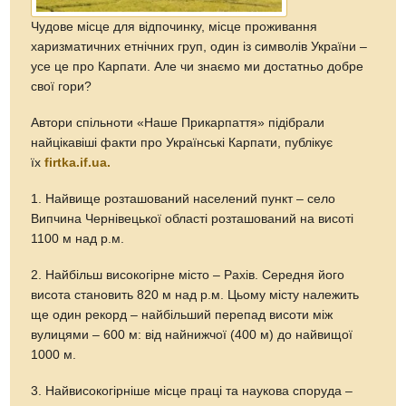
Чудове місце для відпочинку, місце проживання
харизматичних етнічних груп, один із символів України –
усе це про Карпати. Але чи знаємо ми достатньо добре
свої гори?
Автори спільноти «Наше Прикарпаття» підібрали
найцікавіші факти про Українські Карпати, публікує
їх
firtka.if.ua.
1. Найвище розташований населений пункт – село
Випчина Чернівецької області розташований на висоті
1100 м над р.м.
2. Найбільш високогірне місто – Рахів. Середня його
висота становить 820 м над р.м. Цьому місту належить
ще один рекорд – найбільший перепад висоти між
вулицями – 600 м: від найнижчої (400 м) до найвищої
1000 м.
3. Найвисокогірніше місце праці та наукова споруда –