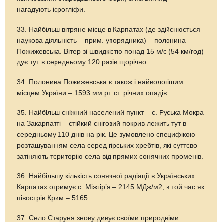
нагадують ієрогліфи.
33. Найбільш вітряне місце в Карпатах (де здійснюється
наукова діяльність – прим. упорядника) – полонина
Пожижевська. Вітер зі швидкістю понад 15 м/с (54 км/год)
дує тут в середньому 120 разів щорічно.
34. Полонина Пожижевська є також і найвологішим
місцем України – 1593 мм рт. ст. річних опадів.
35. Найбільш сніжний населений пункт – с. Руська Мокра
на Закарпатті – стійкий сніговий покрив лежить тут в
середньому 110 днів на рік. Це зумовлено специфікою
розташуванням села серед гірських хребтів, які суттєво
затіняють територію села від прямих сонячних променів.
36. Найбільшу кількість сонячної радіації в Українських
Карпатах отримує с. Міжгір’я – 2145 МДж/м2, в той час як
півострів Крим – 5165.
37. Село Старуня знову дивує своїми природніми