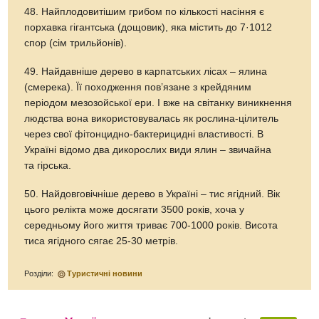
48. Найплодовитішим грибом по кількості насіння є
порхавка гігантська (дощовик), яка містить до 7·1012
спор (сім трильйонів).
49. Найдавніше дерево в карпатських лісах – ялина
(смерека). Її походження пов’язане з крейдяним
періодом мезозойської ери. І вже на світанку виникнення
людства вона використовувалась як рослина-цілитель
через свої фітонцидно-бактерицидні властивості. В
Україні відомо два дикорослих види ялин – звичайна
та гірська.
50. Найдовговічніше дерево в Україні – тис ягідний. Вік
цього релікта може досягати 3500 років, хоча у
середньому його життя триває 700-1000 років. Висота
тиса ягідного сягає 25-30 метрів.
Розділи:
Туристичні новини