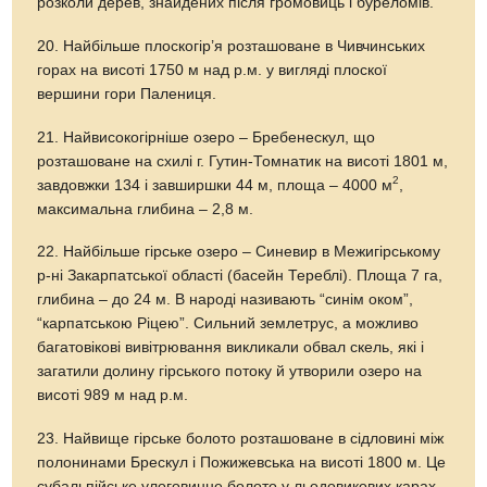
розколи дерев, знайдених після громовиць і буреломів.
20. Найбільше плоскогір’я розташоване в Чивчинських
горах на висоті 1750 м над р.м. у вигляді плоскої
вершини гори Палениця.
21. Найвисокогірніше озеро – Бребенескул, що
розташоване на схилі г. Гутин-Томнатик на висоті 1801 м,
2
завдовжки 134 і завширшки 44 м, площа – 4000 м
,
максимальна глибина – 2,8 м.
22. Найбільше гірське озеро – Синевир в Межигірському
р-ні Закарпатської області (басейн Тереблі). Площа 7 га,
глибина – до 24 м. В народі називають “синім оком”,
“карпатською Ріцею”. Сильний землетрус, а можливо
багатовікові вивітрювання викликали обвал скель, які і
загатили долину гірського потоку й утворили озеро на
висоті 989 м над р.м.
23. Найвище гірське болото розташоване в сідловині між
полонинами Брескул і Пожижевська на висоті 1800 м. Це
субальпійське улоговинне болото у льодовикових карах