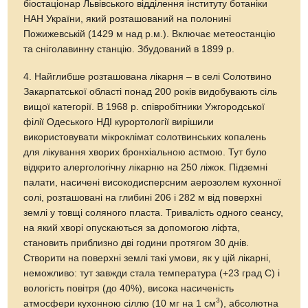
біостаціонар Львівського відділення інституту ботаніки
НАН України, який розташований на полонині
Пожижевській (1429 м над р.м.). Включає метеостанцію
та сніголавинну станцію. Збудований в 1899 р.
4. Найглибше розташована лікарня – в селі Солотвино
Закарпатської області понад 200 років видобувають сіль
вищої категорії. В 1968 р. співробітники Ужгородської
філії Одеського НДІ курортології вирішили
використовувати мікроклімат солотвинських копалень
для лікування хворих бронхіальною астмою. Тут було
відкрито алергологічну лікарню на 250 ліжок. Підземні
палати, насичені високодисперсним аерозолем кухонної
солі, розташовані на глибині 206 і 282 м від поверхні
землі у товщі соляного пласта. Тривалість одного сеансу,
на який хворі опускаються за допомогою ліфта,
становить приблизно дві години протягом 30 днів.
Створити на поверхні землі такі умови, як у цій лікарні,
неможливо: тут завжди стала температура (+23 град С) і
вологість повітря (до 40%), висока насиченість
3
атмосфери кухонною сіллю (10 мг на 1 см
), абсолютна