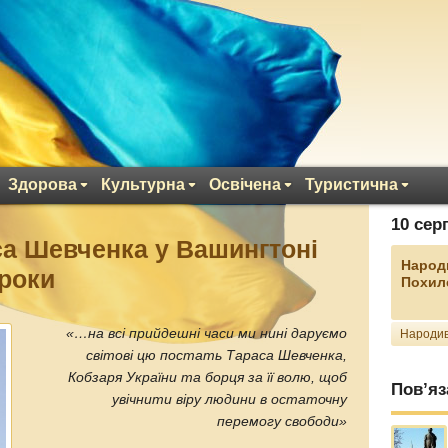
Здорова
Культурна
Освічена
Туристична
10 сер
а Шевченка у Вашингтоні
Народ
роки
Похил
«…на всі прийдешні часи ми нині даруємо
Народив
світові цю постать Тараса Шевченка,
Кобзаря України та борця за її волю, щоб
Пов’яз
увічнити віру людини в остаточну
перемогу свободи»