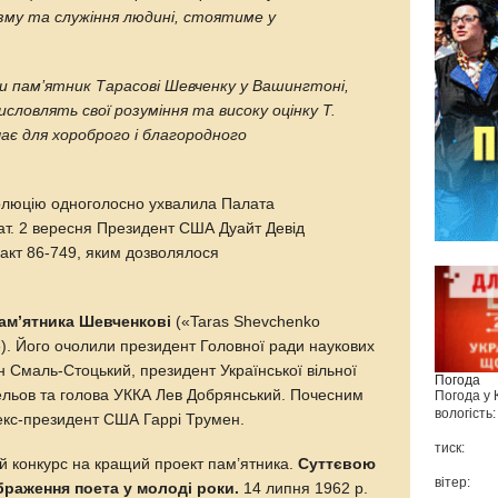
зму та служіння людині, стоятиме у
 пам’ятник Тарасові Шевченку у Вашингтоні,
ловлять свої розуміння та високу оцінку Т.
чає для хороброго і благородного
езолюцію одноголосно ухвалила Палата
нат. 2 вересня Президент США Дуайт Девід
 акт 86-749, яким дозволялося
пам’ятника Шевченкові
(«Taras Shevchenko
»). Його очолили президент Головної ради наукових
 Смаль-Стоцький, президент Української вільної
Погода
ельов та голова УККА Лев Добрянський. Почесним
Погода у
вологість:
екс-президент США Гаррі Трумен.
тиск:
ий конкурс на кращий проект пам’ятника.
Суттєвою
вітер:
раження поета у молоді роки.
14 липня 1962 р.