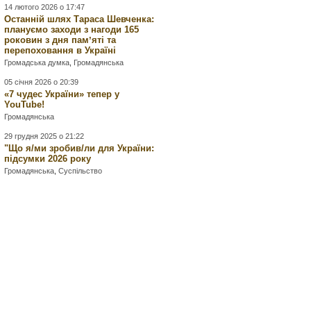
14 лютого 2026 о 17:47
Останній шлях Тараса Шевченка:
плануємо заходи з нагоди 165
роковин з дня памʼяті та
перепоховання в Україні
Громадська думка
,
Громадянська
05 січня 2026 о 20:39
«7 чудес України» тепер у
YouTube!
Громадянська
29 грудня 2025 о 21:22
"Що я/ми зробив/ли для України:
підсумки 2026 року
Громадянська
,
Суспільство