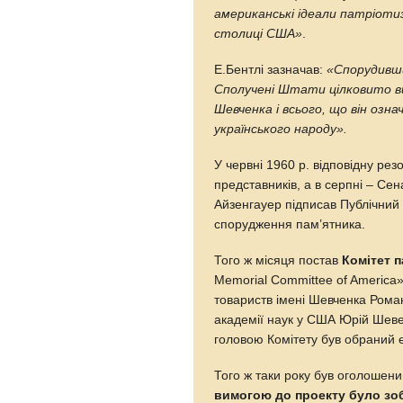
американські ідеали патріоти
столиці США»
.
Е.Бентлі зазначав:
«Спорудивши
Сполучені Штати цілковито вис
Шевченка і всього, що він озна
українського народу».
У червні 1960 р. відповідну р
представників, а в серпні – Се
Айзенгауер підписав Публічний
спорудження пам’ятника.
Того ж місяця постав
Комітет 
Memorial Committee of America
товариств імені Шевченка Роман
академії наук у США Юрій Шев
головою Комітету був обраний 
Того ж таки року був оголошен
вимогою до проекту було зоб