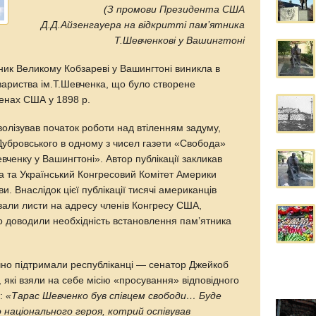
(З промови Президента США
Д.Д.Айзенгауера на відкритті пам’ятника
Т.Шевченкові у Вашингтоні
ник Великому Кобзареві у Вашингтоні виникла в
ариства ім.Т.Шевченка, що було створене
енах США у 1898 р.
лізував початок роботи над втіленням задуму,
Дубровського в одному з чисел газети «Свобода»
вченку у Вашингтоні». Автор публікації закликав
а та Український Конгресовий Комітет Америки
и. Внаслідок цієї публікації тисячі американців
вали листи на адресу членів Конгресу США,
о доводили необхідність встановлення пам’ятника
но підтримали республіканці — сенатор Джейкоб
, які взяли на себе місію «просування» відповідного
в:
«Тарас Шевченко був співцем свободи… Буде
 національного героя, котрий оспівував