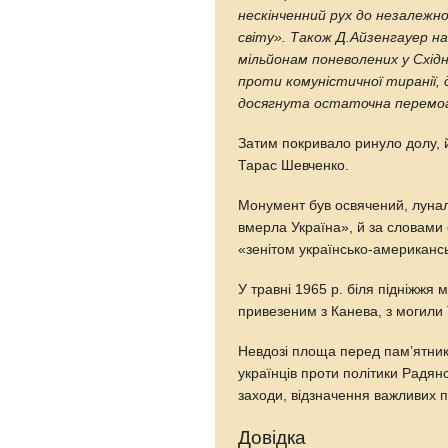
нескінченний рух до незалежно
світу». Також Д.Айзенгауер н
мільйонам поневолених у Схід
проти комуністичної тиранії, 
досягнута остаточна перемо
Затим покривало ринуло долу, 
Тарас Шевченко.
Монумент був освячений, лунал
вмерла Україна», й за словами 
«зенітом українсько-американськ
У травні 1965 р. біля підніжжя
привезеним з Канева, з могили
Невдозі площа перед пам’ятник
українців проти політики Радянс
заходи, відзначення важливих по
Довідка