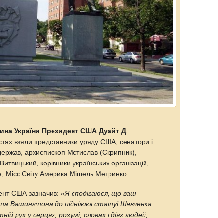
ина України Президент США Дуайт Д.
остях взяли представники уряду США, сенатори і
держав, архиєпископ Мстислав (Скрипник),
Витвицький, керівники українських організацій,
я, Місс Світу Америка Мішель Метринко.
дент США зазначив:
«Я сподіваюся, що ваш
та Вашингтона до підніжжя статуї Шевченка
ій рух у серцях, розумі, словах і діях людей;