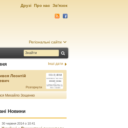
Друзі
Про нас
Зв'язок
Регіональні сайти
пня
Інші дати
ився Леонтій
евич
Розгорнути
ся Михайло Зощенко
ані Новини
30 червня 2014 о 10:41