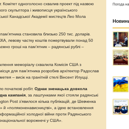
т. Комітет одноголосно схвалив проект під назвою
Погода н
ого скульптора і живописця українського
ської Канадської Академії мистецтв Лео Мола
Новин
пам’ятника становила близько 250 тис. доларів.
КА, левову частку коштів пожертвували понад 50
Таємно гроші на пам’ятник – радянські рублі –
ормлення меморіалу схвалила Комісія США з
ісця для пам’ятника розробив архітектор Радослав
тея – висік на гранітній стелі Вінсент Илуцці.
о початкові робіт.
Однак зненацька довкола
дна кампанія
, за лаштунками якої стояли радянські
gton Post з’явилося кілька публікацій, де Шевченка
і» й «поляконенависництві», а ідею встановлення
нформаційної холодної війни проти Радянського
національної ворожнечі у США».