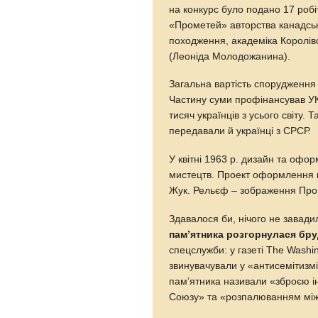
на конкурс було подано 17 робі
«Прометей» авторства канадськ
походження, академіка Королів
(Леоніда Молодожанина).
Загальна вартість спорудження 
Частину суми профінансував УК
тисяч українців з усього світу. 
передавали й українці з СРСР.
У квітні 1963 р. дизайн та оф
мистецтв. Проект оформлення м
Жук. Рельєф – зображення Проме
Здавалося би, нічого не завадил
пам’ятника розгорнулася бру
спецслужби: у газеті The Washin
звинувачували у «антисемітизм
пам’ятника називали «зброєю і
Союзу» та «розпалюванням між