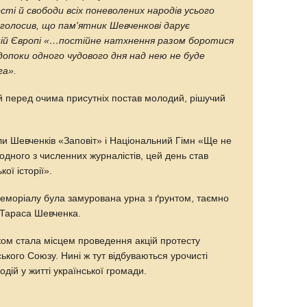
сті й свободи всіх поневолених народів усього
аголосив, що пам'ятник Шевченкові дарує
ній Європі «…постійне натхнення разом боротися
допоки одного чудового дня над нею не буде
га».
й перед очима присутніх постав молодий, рішучий
и Шевченків «Заповіт» і Національний Гімн «Ще не
одного з численних журналістів, цей день став
ої історії».
 меморіалу була замурована урна з ґрунтом, таємно
 Тараса Шевченка.
ом стала місцем проведення акцій протесту
ького Союзу. Нині ж тут відбуваються урочисті
дій у житті української громади.