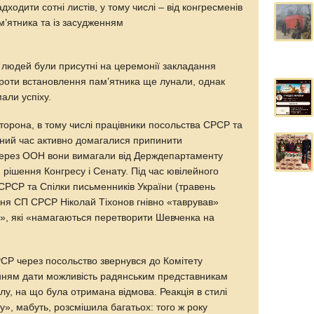
дходити сотні листів, у тому числі – від конгресменів
м’ятника та із засудженням
ч людей були присутні на церемонії закладання
проти встановлення пам’ятника ще лунали, однак
али успіху.
торона, в тому числі працівники посольства СРСР та
ний час активно домагалися припинити
 через ООН вони вимагали від Держдепартаменту
рішення Конгресу і Сенату. Під час ювілейного
СРСР та Спілки письменників України (травень
ння СП СРСР Ніколай Тіхонов гнівно «таврував»
», які «намагаються перетворити Шевченка на
РСР через посольство звернувся до Комітету
нням дати можливість радянським представникам
алу, на що була отримана відмова. Реакція в стилі
у», мабуть, розсмішила багатьох: того ж року