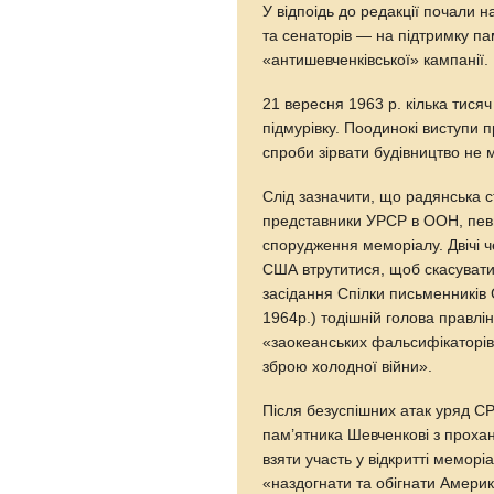
У відпоідь до редакції почали на
та сенаторів — на підтримку па
«антишевченківської» кампанії.
21 вересня 1963 р. кілька тися
підмурівку. Поодинокі виступи 
спроби зірвати будівництво не м
Слід зазначити, що радянська с
представники УРСР в ООН, пев
спорудження меморіалу. Двічі
США втрутитися, щоб скасувати 
засідання Спілки письменників 
1964р.) тодішній голова правлі
«заокеанських фальсифікаторів
зброю холодної війни».
Після безуспішних атак уряд С
пам’ятника Шевченкові з проха
взяти участь у відкритті меморі
«наздогнати та обігнати Америк