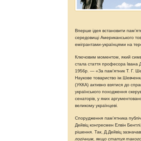
Вперше ідея встановити пам’ят
середовищі Американського тов
емігрантами-українцями на тер
Ключовим моментом, який симво
стала стаття професора Івана 
1956р. — «За пам'ятник Т. Г. Ше
Наукове товариство ім.Шевченк
(УККА) активно взятися до справ
українського походження скеру
сенаторів, у яких аргументован
великому українцеві.
Спорудження пам’ятника публіч
Дейвіц конгресмен Елвін Бентлі
рішення. Так, Д.Дейвіц зазнача
логічним, якщо статуя такого