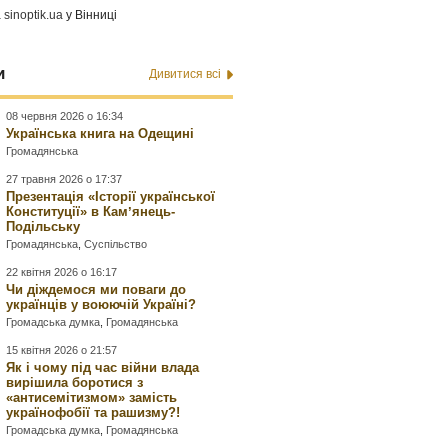
а
sinoptik.ua
у Вінниці
и
Дивитися всі
08 червня 2026 о 16:34
Українська книга на Одещині
Громадянська
27 травня 2026 о 17:37
Презентація «Історії української
Конституції» в Камʼянець-
Подільську
Громадянська
,
Суспільство
22 квітня 2026 о 16:17
Чи діждемося ми поваги до
українців у воюючій Україні?
Громадська думка
,
Громадянська
15 квітня 2026 о 21:57
Як і чому під час війни влада
вирішила боротися з
«антисемітизмом» замість
українофобії та рашизму?!
Громадська думка
,
Громадянська