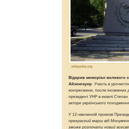
wikipedia.org
Відкрив меморіал великого с
Айзенгауер
. Участь в урочист
конгресмени, посли іноземних 
президент УНР в екзилі Степан 
актори українського походженн
У 12-хвилинній промові Прези
прекрасний марш від Монумен
зможе розпочати новий всесвітн