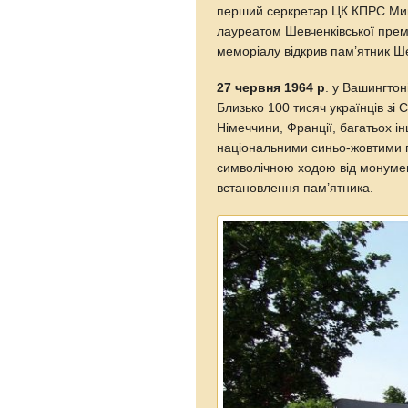
перший серкретар ЦК КПРС Мики
лауреатом Шевченківської премі
меморіалу відкрив пам’ятник Ш
27 червня 1964 р
. у Вашингтон
Близько 100 тисяч українців зі 
Німеччини, Франції, багатьох ін
національними синьо-жовтими 
символічною ходою від монумен
встановлення пам’ятника.