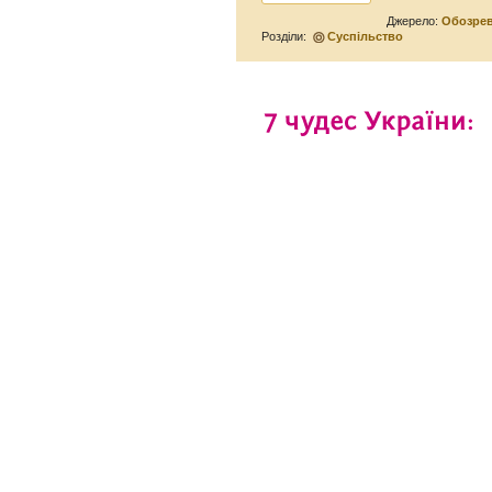
Джерело:
Обозре
Розділи:
Суспільство