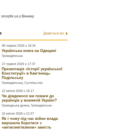
а
sinoptik.ua
у Вінниці
и
Дивитися всі
08 червня 2026 о 16:34
Українська книга на Одещині
Громадянська
27 травня 2026 о 17:37
Презентація «Історії української
Конституції» в Камʼянець-
Подільську
Громадянська
,
Суспільство
22 квітня 2026 о 16:17
Чи діждемося ми поваги до
українців у воюючій Україні?
Громадська думка
,
Громадянська
15 квітня 2026 о 21:57
Як і чому під час війни влада
вирішила боротися з
«антисемітизмом» замість