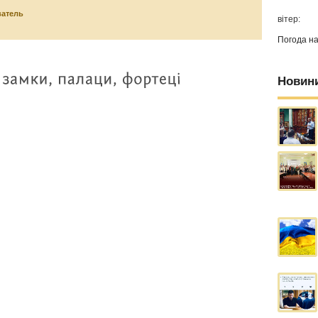
ватель
вітер:
Погода н
Новин