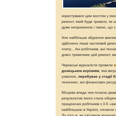
користувався цим мостом у яко
ремонт, який буде тривати, як з
дуже неприємною і такою, що с
Але найбільше збурення виклик
здійснено лише частковий демо
плиту... Ані робітників, ані тех
довго триватиме цей ремонт, вж
Черкаські журналісти провели
в
донецьким корінням
, яка виг
ухвалою,
перебуває у стадії 
технічних, ані фінансових ресур
Місцева влада теж почала цікав
результатом якого стала обіцян
працюючих робітників з 3-5 «аж
найбільшою в Україні, сягаючи 
До того ж, як зʼясували журнал