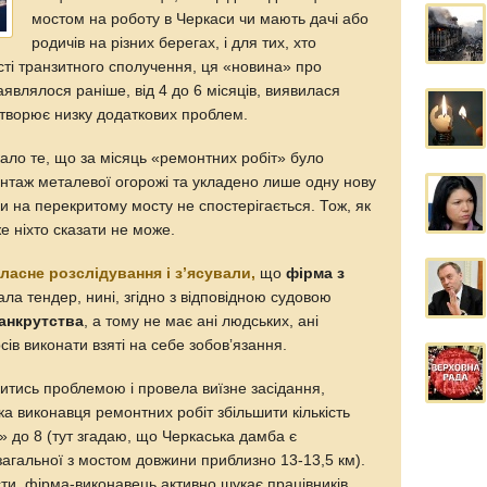
мостом на роботу в Черкаси чи мають дачі або
родичів на різних берегах, і для тих, хто
сті транзитного сполучення, ця «новина» про
аявлялося раніше, від 4 до 6 місяців, виявилася
творює низку додаткових проблем.
ало те, що за місяць «ремонтних робіт» було
нтаж металевої огорожі та укладено лише одну нову
ніки на перекритому мосту не спостерігається. Тож, як
е ніхто сказати не може.
ласне розслідування і зʼясували,
що
фірма з
рала тендер, нині, згідно з відповідною судовою
банкрутства
, а тому не має ані людських, ані
сів виконати взяті на себе зобовʼязання.
итись проблемою і провела виїзне засідання,
ка виконавця ремонтних робіт збільшити кількість
» до 8 (тут згадаю, що Черкаська дамба є
загальної з мостом довжини приблизно 13-13,5 км).
істи, фірма-виконавець активно шукає працівників