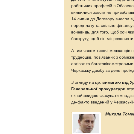
робітничих професій в Обласном
виявилися зовсім не приваблив
14 липня до Договору внесли ві
передплату та спільне фінансу
вочевидь, для того, щоб хоч я
банкруту, щоб він міг розпочат
А тим часом тисячі мешканців 
труднощів, повʼязаних з обмеже
автівок та багатокілометровими
Черкаську дамбу за день проїжд
З огляду на це,
вимагаю від У
Генеральної прокуратури
втру
якнайшвидше скасувати «надзв
де-факто введений у Черкаській
Микола Томе