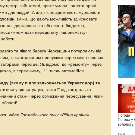
у центрі зайнятості, проте умови і оплата праці
ими для людей. А ще, як повідомляють журналісти,
дповідні зміни, що дають можливість здійснювати
вання з державного та обласного бюджетів,
кимось чином дати передплату підприємству-
и роботи…
правого та лівого берега Черкащини потерпають від
ним, кількагодинним пропуском через міст легкових
 заторами через це. Як відомо, до «ремонту» через
жало, в середньому, 11 тисяч автомобілів.
ряду (якому підпорядковується Укравтодор) та
титися у цю ситуацію, взяти її під контроль та
ичайний стан» через обмеження пересування, який
 області!
нко
, лідер Громадського руху «Рідна країна»
Погода
Погода у
вологість:
тиск: