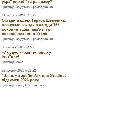
українофобії та рашизму?!
Громадська думка
,
Громадянська
14 лютого 2026 о 17:47
Останній шлях Тараса Шевченка:
плануємо заходи з нагоди 165
роковин з дня памʼяті та
перепоховання в Україні
Громадська думка
,
Громадянська
05 січня 2026 о 20:39
«7 чудес України» тепер у
YouTube!
Громадянська
29 грудня 2025 о 21:22
"Що я/ми зробив/ли для України:
підсумки 2026 року
Громадянська
,
Суспільство