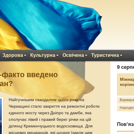
Здорова
Культурна
Освічена
Туристична
9 серп
-факто введено
Міжна
тан?
корінн
Найгучнішим скандалом цього року на
Варвара
Черкащині стало закриття на ремонтні роботи
Народил
єдиного мосту через Дніпро та дамби, яка
сполучає лівий і правий берег річки на цій
Пов’яз
ділянці Кременчуцького водосховища. Для
місцевих мешканців, які щодня їздили цим