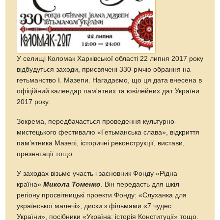
У селищі Коломак Харківської області 22 липня 2017 року
відбудуться заходи, присвячені 330-річчю обрання на
гетьманство І. Мазепи. Нагадаємо, що ця дата внесена в
офіційний календар пам'ятних та ювілейних дат України
2017 року.
Зокрема, передбачається проведення культурно-
мистецького фестивалю «Гетьманська слава», відкриття
памʼятника Мазепі, історичні реконструкції, вистави,
презентації тощо.
У заходах візьме участь і засновник Фонду «Рідна
країна»
Микола Томенко
. Він передасть для шкіл
регіону просвітницькі проекти Фонду: «Слуханка для
української малечі», диски з фільмами «7 чудес
України», посібники «Україна: історія Конституції» тощо.