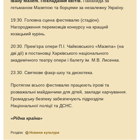
Івану Мазепі. Покладання квітів.
Панахида за
гетьманом Мазепою та борцями за незалежну Україну.
19:30. Головна сцена фестивалю (стадіон).
Нагородження переможців конкурсу на кращий
козацький курінь.
20:30. Прем'єра опери П.І. Чайковського «Мазепа» (на
дві дії) в постановці Харківського національного
академічного театру опери і балету ім. М.В. Лисенка.
23.30. Святкове фаєр-шоу та дискотека.
Протягом всього фестивалю працюють ігрові та
розважальні майданчики для дітей, заклади харчування.
Громадську безпеку забезпечують підрозділи
Національної поліції та ДСНС.
«Рідна країна»
Розділи:
Новини культури