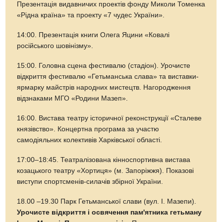
Презентація видавничих проектів фонду Миколи Томенка
«Рідна країна» та проекту «7 чудес України».
14:00. Презентація книги Олега Яцини «Ковалі
російського шовінізму».
15:00. Головна сцена фестивалю (стадіон). Урочисте
відкриття фестивалю «Гетьманська слава» та виставки-
ярмарку майстрів народних мистецтв. Нагородження
відзнаками МГО «Родини Мазеп».
16:00. Вистава театру історичної реконструкції «Сталеве
князівство». Концертна програма за участю
самодіяльних колективів Харківської області.
17:00–18:45. Театралізована кінноспортивна вистава
козацького театру «Хортиця» (м. Запоріжжя). Показові
виступи спортсменів-силачів збірної України.
18.00 –19.30 Парк Гетьманської слави (вул. І. Мазепи).
Урочисте відкриття і освячення пам'ятника гетьману