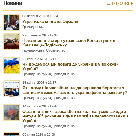
Новини
Дивитися всі
08 червня 2026 о 16:34
Українська книга на Одещині
Громадянська
27 травня 2026 о 17:37
Презентація «Історії української Конституції» в
Камʼянець-Подільську
Громадянська
,
Суспільство
22 квітня 2026 о 16:17
Чи діждемося ми поваги до українців у воюючій
Україні?
Громадська думка
,
Громадянська
15 квітня 2026 о 21:57
Як і чому під час війни влада вирішила боротися з
«антисемітизмом» замість українофобії та рашизму?!
Громадська думка
,
Громадянська
14 лютого 2026 о 17:47
Останній шлях Тараса Шевченка: плануємо заходи з
нагоди 165 роковин з дня памʼяті та перепоховання в
Україні
Громадська думка
,
Громадянська
05 січня 2026 о 20:39