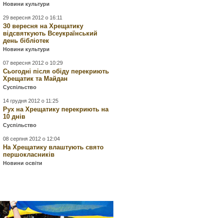
Новини культури
29 вересня 2012 о 16:11
З0 вересня на Хрещатику
відсвяткують Всеукраїнський
день бібліотек
Новини культури
07 вересня 2012 о 10:29
Сьогодні після обіду перекриють
Хрещатик та Майдан
Суспільство
14 грудня 2012 о 11:25
Рух на Хрещатику перекриють на
10 днів
Суспільство
08 серпня 2012 о 12:04
На Хрещатику влаштують свято
першокласників
Новини освіти