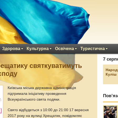
Здорова
Культурна
Освічена
Туристична
7 серп
рещатику святкуватимуть
Народ
споду
Куліш
Київська міська державна адміністрація
підтримала ініціативу проведення
Пов’яз
Всеукраїнського свята подяки.
Свято відбудеться з 10:00 до 21:00 17 вересня
2017 року на вулиці Хрещатик, повідомляє