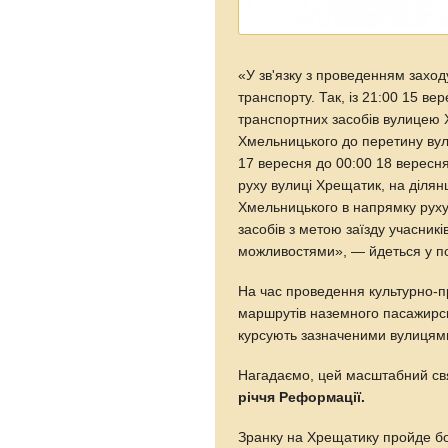
«У зв'язку з проведенням захо
транспорту. Так, із 21:00 15 ве
транспортних засобів вулицею 
Хмельницького до перетину вули
17 вересня до 00:00 18 вересн
руху вулиці Хрещатик, на ділян
Хмельницького в напрямку руху
засобів з метою заїзду учасник
можливостями», — йдеться у по
На час проведення культурно-пр
маршрутів наземного пасажирсь
курсують зазначеними вулицям
Нагадаємо, цей масштабний св
річчя Реформації.
Зранку на Хрещатику пройде бог