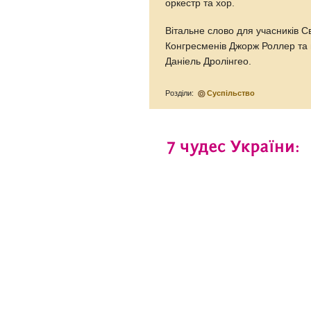
оркестр та хор.
Вітальне слово для учасників С
Конгресменів Джорж Роллер та 
Даніель Дролінгео.
Розділи:
Суспільство