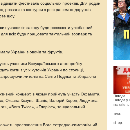
відвідати фестиваль соціальних проектів. Для родин
х, розваги та конкурси з розіграшем подарунків.
ове шоу.
дших учасників заходу буде розважати улюблений
 для всіх буде працювати тактильний зоопарк та
мапу України з овочів та фруктів.
ують учасники Всеукраїнського автопробігу
дуть їхати з усіх куточків України по столиці,
, запрошуючи жителів на Свято Подяки та збираючи
ктивний концерт, в якому приймуть участь Оксамита,
Погода
Погода у
, Оксана Козунь, Шаніс, Валерій Короп, Людмила
вологість:
га», «Born Twice», «Глоріас», танцювальний
тиск:
вітер:
одовжать прославлення Бога естрадно-симфонічний