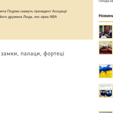
Погода н
вята Подяки скажуть президент Асоціації
Новин
його дружина Лінда, екс-зірка NBA