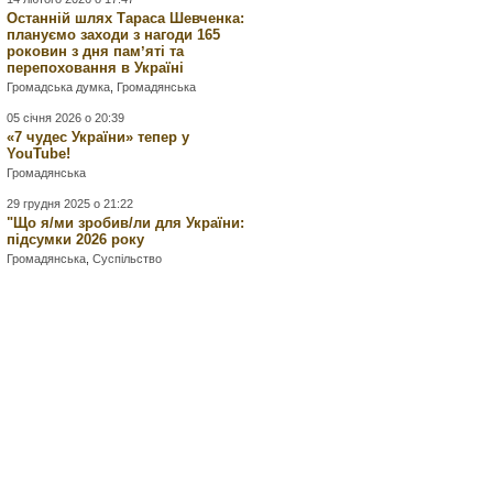
Останній шлях Тараса Шевченка:
плануємо заходи з нагоди 165
роковин з дня памʼяті та
перепоховання в Україні
Громадська думка
,
Громадянська
05 січня 2026 о 20:39
«7 чудес України» тепер у
YouTube!
Громадянська
29 грудня 2025 о 21:22
"Що я/ми зробив/ли для України:
підсумки 2026 року
Громадянська
,
Суспільство