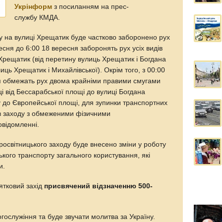
Укрінформ
з посиланням на прес-
службу КМДА.
ду на вулиці Хрещатик буде частково заборонено рух
ресня до 6:00 18 вересня заборонять рух усіх видів
Хрещатик (від перетину вулиць Хрещатик і Богдана
ць Хрещатик і Михайлівської). Окрім того, з 00:00
я обмежать рух двома крайніми правими смугами
ці від Бессарабської площі до вулиці Богдана
 до Європейської площі, для зупинки транспортних
ів заходу з обмеженими фізичними
відомленні.
освітницького заходу буде внесено зміни у роботу
кого транспорту загального користування, які
и.
ятковий захід
присвячений відзначенню 500-
ослужіння та буде звучати молитва за Україну.