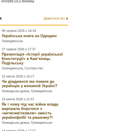
а
sinoptik.ua
у Вінниці
и
Дивитися всі
08 червня 2026 о 16:34
Українська книга на Одещині
Громадянська
27 травня 2026 о 17:37
Презентація «Історії української
Конституції» в Камʼянець-
Подільську
Громадянська
,
Суспільство
22 квітня 2026 о 16:17
Чи діждемося ми поваги до
українців у воюючій Україні?
Громадська думка
,
Громадянська
15 квітня 2026 о 21:57
Як і чому під час війни влада
вирішила боротися з
«антисемітизмом» замість
українофобії та рашизму?!
Громадська думка
,
Громадянська
14 лютого 2026 о 17:47