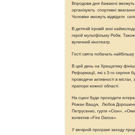
Впродовж дня бажаючі зможуть 
організують спортивні змагання
Чоловіки зможуть відвідати сил
В дитячій ігровій зоні наймоло
герой мультфільму Робік. Також
вуличний кінотеатр.
Гості свята побачать найбільшу 
В цей день на Хрещатику фініш
Реформації, які з 3-го серпня бу
проводячи активності в містах
прапори кожної області.
На сцені буде проходити інтера
Роман Ващук, Любов Дорошенко
Петрусенко, гурти «Сіон», «Оме
колектив «Fire Dance».
У вечірній програмі заходу пр