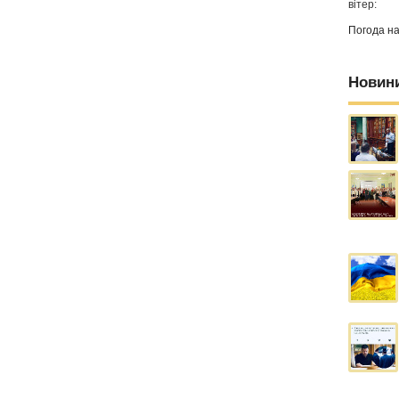
вітер:
Погода н
Новин