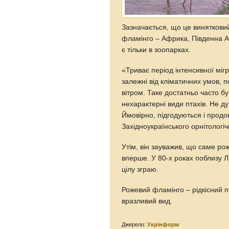
Зазначається, що це виняткови
фламінго – Африка, Південна Аме
є тільки в зоопарках.
«Триває період інтенсивної мігр
залежні від кліматичних умов, п
вітром. Таке достатньо часто б
нехарактерні види птахів. Не 
Ймовірно, підгодуються і продо
Західноукраїнського орнітологі
Утім, він зауважив, що саме ро
вперше. У 80-х роках поблизу Л
цілу зграю.
Рожевий фламінго – рідкісний п
вразливий вид.
Джерело:
Укрінформ