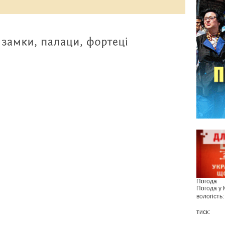
Погода
Погода у
вологість:
тиск: