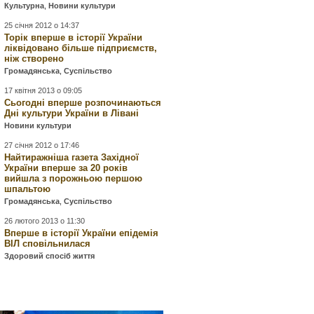
Культурна
,
Новини культури
25 січня 2012 о 14:37
Торік вперше в історії України
ліквідовано більше підприємств,
ніж створено
Громадянська
,
Суспільство
17 квітня 2013 о 09:05
Сьогодні вперше розпочинаються
Дні культури України в Лівані
Новини культури
27 січня 2012 о 17:46
Найтиражніша газета Західної
України вперше за 20 років
вийшла з порожньою першою
шпальтою
Громадянська
,
Суспільство
26 лютого 2013 о 11:30
Вперше в історії України епідемія
ВІЛ сповільнилася
Здоровий спосіб життя