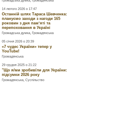
Громадська думка
,
Громадянська
14 лютого 2026 о 17:47
Останній шлях Тараса Шевченка:
плануємо заходи з нагоди 165
роковин з дня памʼяті та
перепоховання в Україні
Громадська думка
,
Громадянська
05 січня 2026 о 20:39
«7 чудес України» тепер у
YouTube!
Громадянська
29 грудня 2025 о 21:22
"Що я/ми зробив/ли для України:
підсумки 2026 року
Громадянська
,
Суспільство