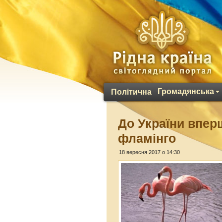
Громадянська
Політична
До України впер
фламінго
18 вересня 2017 о 14:30