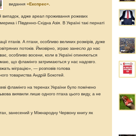
видання
«Експрес».
й випадок, адже ареал проживання рожевих
рика і Південно-Східна Азія. В Україні такі пернаті
ації птахів. А птахи, особливо великих розмірів, дуже
овітряних потоків. Ймовірно, зграю занесло до нас
уває, особливо восени, коли в Україні опиняються
думаю, що фламінго затримаються у нас надовго.
вжать міграцію», — розповів голова
чного товариства Андрій Бокотей.
жеві фламінго на теренах України було помічено
ьвова виявили лише одного птаха цього виду, а не
тах, занесений у Міжнародну Червону книгу як