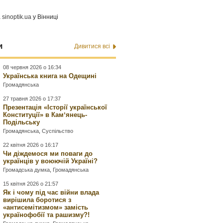
а
sinoptik.ua
у Вінниці
и
Дивитися всі
08 червня 2026 о 16:34
Українська книга на Одещині
Громадянська
27 травня 2026 о 17:37
Презентація «Історії української
Конституції» в Камʼянець-
Подільську
Громадянська
,
Суспільство
22 квітня 2026 о 16:17
Чи діждемося ми поваги до
українців у воюючій Україні?
Громадська думка
,
Громадянська
15 квітня 2026 о 21:57
Як і чому під час війни влада
вирішила боротися з
«антисемітизмом» замість
українофобії та рашизму?!