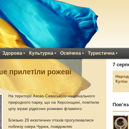
Здорова
Культурна
Освічена
Туристична
7 серп
ше прилетіли рожеві
Народ
Куліш
На території Азово-Сиваського національного
природного парку, що на Херсонщині, помітили
Пов’яз
цілу зграю рідкісних рожевих фламінго.
Близько 20 екзотичних птахів прогулювалися
поблизу озера Чурюк, повідомляє