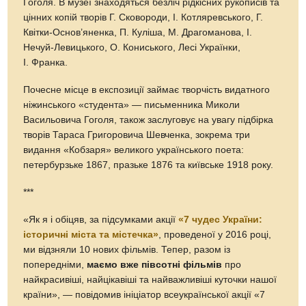
Гоголя. В музеї знаходяться безліч рідкісних рукописів та
цінних копій творів Г. Сковороди, І. Котляревського, Г.
Квітки-Основ’яненка, П. Куліша, М. Драгоманова, І.
Нечуй-Левицького, О. Кониського, Лесі Українки,
І. Франка.
Почесне місце в експозиції займає творчість видатного
ніжинського «студента» — письменника Миколи
Васильовича Гоголя, також заслуговує на увагу підбірка
творів Тараса Григоровича Шевченка, зокрема три
видання «Кобзаря» великого українського поета:
петербурзьке 1867, празьке 1876 та київське 1918 року.
***
«Як я і обіцяв, за підсумками акції
«7 чудес України:
історичні міста та містечка»
, проведеної у 2016 році,
ми відзняли 10 нових фільмів. Тепер, разом із
попередніми,
маємо вже півсотні фільмів
про
найкрасивіші, найцікавіші та найважливіші куточки нашої
країни», — повідомив ініціатор всеукраїнської акції «7