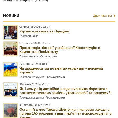
Новини
Дивитися всі
08 червня 2026 о 16:34
Українська книга на Одещині
Громадянська
27 травня 2026 о 17:37
Презентація «Історії української Конституції» в
Камʼянець-Подільську
Громадянська
,
Суспільство
22 квітня 2026 о 16:17
Чи діждемося ми поваги до українців у воюючій
Україні?
Громадська думка
,
Громадянська
15 квітня 2026 о 21:57
Як і чому під час війни влада вирішила боротися з
«антисемітизмом» замість українофобії та рашизму?!
Громадська думка
,
Громадянська
14 лютого 2026 о 17:47
Останній шлях Тараса Шевченка: плануємо заходи з
нагоди 165 роковин з дня памʼяті та перепоховання в
Україні