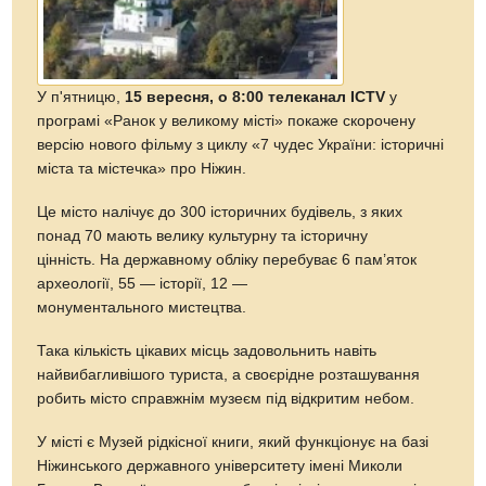
У п'ятницю,
15 вересня, о 8:00 телеканал ICTV
у
програмі «Ранок у великому місті» покаже скорочену
версію нового фільму з циклу «7 чудес України: історичні
міста та містечка» про Ніжин.
Це місто налічує до 300 історичних будівель, з яких
понад 70 мають велику культурну та історичну
цінність. На державному обліку перебуває 6 пам’яток
археології, 55 — історії, 12 —
монументального мистецтва.
Така кількість цікавих місць задовольнить навіть
найвибагливішого туриста, а своєрідне розташування
робить місто справжнім музеєм під відкритим небом.
У місті є Музей рідкісної книги, який функціонує на базі
Ніжинського державного університету імені Миколи