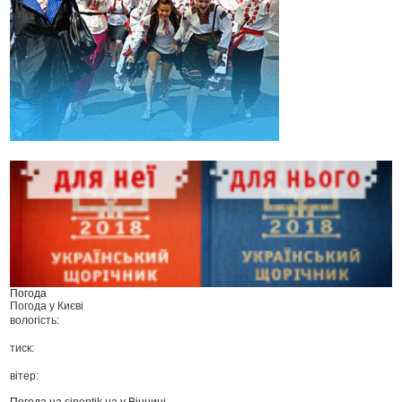
Погода
Погода у
Києві
вологість:
тиск:
вітер:
Погода на
sinoptik.ua
у Вінниці