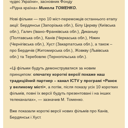
чудес України», засновник Фонду
«Рідна країна»
Микола ТОМЕНКО.
Нові фільми — про 10 міст-переможців останнього етапу
акції: Бердянськ (Запорізька обл.), Білу Церкву (Київська
обл.), Галич (Івано-Франківська обл.), Диканьку
(Полтавська обл.), Канів (Черкаська обл.), Ніжин
(Чернігівська обл.), Хуст (Закарпатська обл.), а також –
про Бердичів (Житомирська обл.), Жовкву (Львівська
обл.) та Теребовлю (Тернопільська обл.).
«Ці фільми будуть демонструватися за новим
принципом:
спочатку короткі версії покаже наш
традиційний партнер – канал ICTV у програмі «Ранок
у великому місті»
, а потім, після показу усіх 10 коротких
фільмів, повні їх версії будуть презентовані і на інших
телеканалах», — зазначив М. Томенко.
Вже показали короткі версії нових фільмів про Канів,
Бердянськ і Хуст.