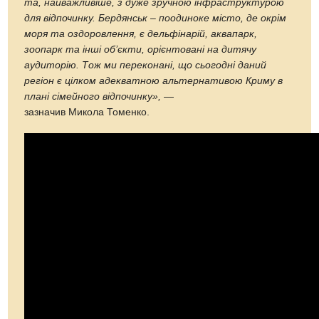
та, найважливіше, з дуже зручною інфраструктурою
для відпочинку. Бердянськ – поодиноке місто, де окрім
моря та оздоровлення, є дельфінарій, аквапарк,
зоопарк та інші об’єкти, орієнтовані на дитячу
аудиторію. Тож ми переконані, що сьогодні даний
регіон є цілком адекватною альтернативою Криму в
плані сімейного відпочинку»,
—
зазначив Микола Томенко.