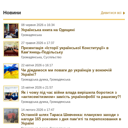
Новини
Дивитися всі
08 червня 2026 о 16:34
Українська книга на Одещині
Громадянська
27 травня 2026 о 17:37
Презентація «Історії української Конституції» в
Камʼянець-Подільську
Громадянська
,
Суспільство
22 квітня 2026 о 16:17
Чи діждемося ми поваги до українців у воюючій
Україні?
Громадська думка
,
Громадянська
15 квітня 2026 о 21:57
Як і чому під час війни влада вирішила боротися з
«антисемітизмом» замість українофобії та рашизму?!
Громадська думка
,
Громадянська
14 лютого 2026 о 17:47
Останній шлях Тараса Шевченка: плануємо заходи з
нагоди 165 роковин з дня памʼяті та перепоховання в
Україні