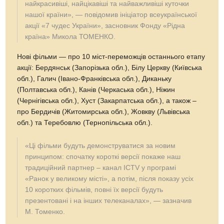
найкрасивіші, найцікавіші та найважливіші куточки
нашої країни», — повідомив ініціатор всеукраїнської
акції «7 чудес України», засновник Фонду «Рідна
країна» Микола ТОМЕНКО.
Нові фільми — про 10 міст-переможців останнього етапу
акції: Бердянськ (Запорізька обл.), Білу Церкву (Київська
обл.), Галич (Івано-Франківська обл.), Диканьку
(Полтавська обл.), Канів (Черкаська обл.), Ніжин
(Чернігівська обл.), Хуст (Закарпатська обл.), а також –
про Бердичів (Житомирська обл.), Жовкву (Львівська
обл.) та Теребовлю (Тернопільська обл.).
«Ці фільми будуть демонструватися за новим
принципом: спочатку короткі версії покаже наш
традиційний партнер – канал ICTV у програмі
«Ранок у великому місті», а потім, після показу усіх
10 коротких фільмів, повні їх версії будуть
презентовані і на інших телеканалах», — зазначив
М. Томенко.