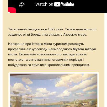
Заснований Бердянськ в 1827 році. Своєю назвою місто
завдячує річці Берда, яка впадає в Азовське море.
Найкраще про історію міста туристам розкажуть
професійні екскурсоводи наймолодшого
Музею історії
міста
. Експозиція новоствореного закладу вражає
повнотою та різноманіттям історичних періодів і
побудована за тематико-хронологічним принципом.