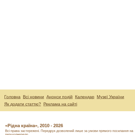
Головна
Всі новини
Анонси подій
Календар
Музеї України
Як додати статтю?
Реклама на сайті
«Рідна країна», 2010 - 2026
Всі права застережені. Передрук дозволений лише за умови прямого посилання на
першоджерело.