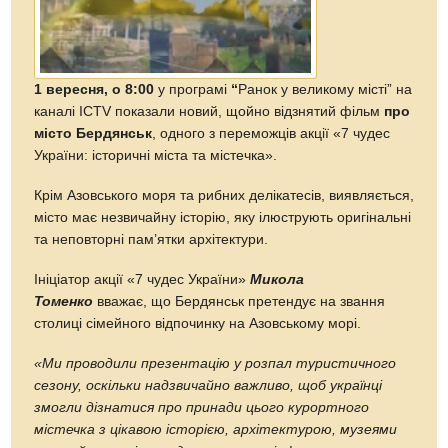
1 вересня, о 8:00
у програмі
“
Ранок у великому місті” на
каналі ICTV показали новий, щойно відзнятий фільм
про
місто Бердянськ
, одного з переможців акції «7 чудес
України: історичні міста та містечка».
Крім Азовського моря та рибних делікатесів, виявляється,
місто має незвичайну історію, яку ілюструють оригінальні
та неповторні пам’ятки архітектури.
Ініціатор акції «7 чудес України»
Микола
Томенко
вважає, що Бердянськ претендує на звання
столиці сімейного відпочинку на Азовському морі.
«Ми проводили презентацію у розпал туристичного
сезону, оскільки надзвичайно важливо, щоб українці
змогли дізнатися про принади цього курортного
містечка з цікавою історією, архітектурою, музеями