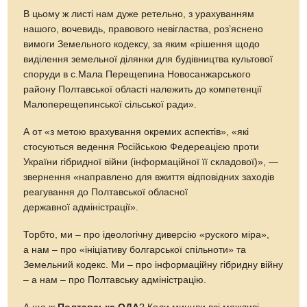
В цьому ж листі нам дуже ретельно, з урахуванням
нашого, вочевидь, правового невігластва, роз’яснено
вимоги Земельного кодексу, за яким «рішення щодо
виділення земельної ділянки для будівництва культової
споруди в с.Мала Перещепина Новосанжарського
району Полтавської області належить до компетенції
Малоперещепинської сільської ради».
А от «з метою врахування окремих аспектів», «які
стосуються ведення Російською Федереацією проти
України гібридної війни (інформаційної її складової)», —
звернення «направлено для вжиття відповідних заходів
реагування до Полтавської обласної
державної адміністрації».
Торбто, ми – про ідеологічну диверсію «руского міра»,
а нам – про «ініціативу болгарської спільноти» та
Земельний кодекс. Ми – про інформаційну гібридну війну
– а нам – про Полтавську адміністрацію.