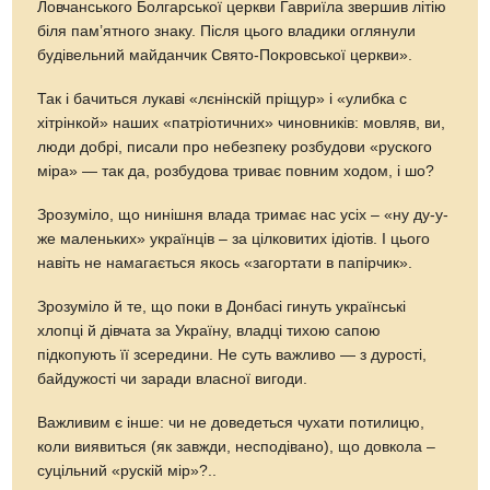
Ловчанського Болгарської церкви Гавриїла звершив літію
біля пам’ятного знаку. Після цього владики оглянули
будівельний майданчик Свято-Покровської церкви».
Так і бачиться лукаві «лєнінскій пріщур» і «улибка с
хітрінкой» наших «патріотичних» чиновників: мовляв, ви,
люди добрі, писали про небезпеку розбудови «руского
міра» — так да, розбудова триває повним ходом, і шо?
Зрозуміло, що нинішня влада тримає нас усіх – «ну ду-у-
же маленьких» українців – за цілковитих ідіотів. І цього
навіть не намагається якось «загортати в папірчик».
Зрозуміло й те, що поки в Донбасі гинуть українські
хлопці й дівчата за Україну, владці тихою сапою
підкопують її зсередини. Не суть важливо — з дурості,
байдужості чи заради власної вигоди.
Важливим є інше: чи не доведеться чухати потилицю,
коли виявиться (як завжди, несподівано), що довкола –
суцільний «рускій мір»?..