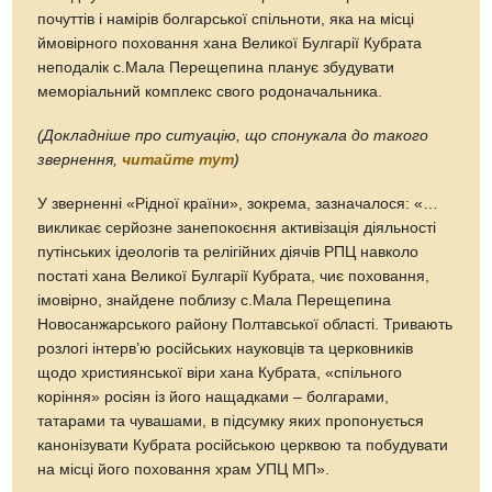
почуттів і намірів болгарської спільноти, яка на місці
ймовірного поховання хана Великої Булгарії Кубрата
неподалік с.Мала Перещепина планує збудувати
меморіальний комплекс свого родоначальника.
(Докладніше про ситуацію, що спонукала до такого
звернення,
читайте тут
)
У зверненні «Рідної країни», зокрема, зазначалося: «…
викликає серйозне занепокоєння активізація діяльності
путінських ідеологів та релігійних діячів РПЦ навколо
постаті хана Великої Булгарії Кубрата, чиє поховання,
імовірно, знайдене поблизу с.Мала Перещепина
Новосанжарського району Полтавської області. Тривають
розлогі інтерв’ю російських науковців та церковників
щодо християнської віри хана Кубрата, «спільного
коріння» росіян із його нащадками – болгарами,
татарами та чувашами, в підсумку яких пропонується
канонізувати Кубрата російською церквою та побудувати
на місці його поховання храм УПЦ МП».