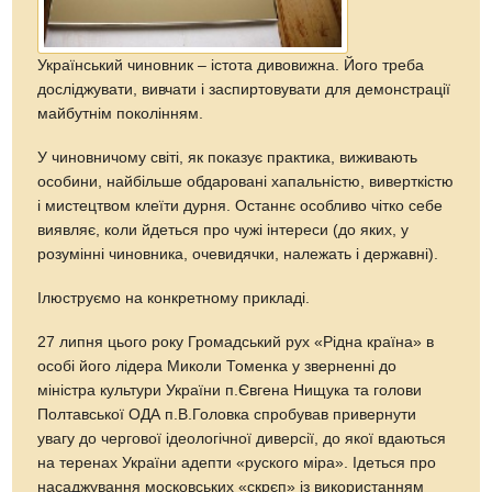
Український чиновник – істота дивовижна. Його треба
досліджувати, вивчати і заспиртовувати для демонстрації
майбутнім поколінням.
У чиновничому світі, як показує практика, виживають
особини, найбільше обдаровані хапальністю, виверткістю
і мистецтвом клеїти дурня. Останнє особливо чітко себе
виявляє, коли йдеться про чужі інтереси (до яких, у
розумінні чиновника, очевидячки, належать і державні).
Ілюструємо на конкретному прикладі.
27 липня цього року Громадський рух «Рідна країна» в
особі його лідера Миколи Томенка у зверненні до
міністра культури України п.Євгена Нищука та голови
Полтавської ОДА п.В.Головка спробував привернути
увагу до чергової ідеологічної диверсії, до якої вдаються
на теренах України адепти «руского міра». Ідеться про
насаджування московських «скрєп» із використанням