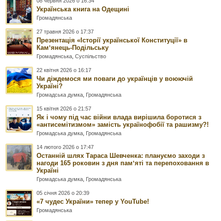
08 червня 2026 о 16:34
Українська книга на Одещині
Громадянська
27 травня 2026 о 17:37
Презентація «Історії української Конституції» в
Камʼянець-Подільську
Громадянська
,
Суспільство
22 квітня 2026 о 16:17
Чи діждемося ми поваги до українців у воюючій
Україні?
Громадська думка
,
Громадянська
15 квітня 2026 о 21:57
Як і чому під час війни влада вирішила боротися з
«антисемітизмом» замість українофобії та рашизму?!
Громадська думка
,
Громадянська
14 лютого 2026 о 17:47
Останній шлях Тараса Шевченка: плануємо заходи з
нагоди 165 роковин з дня памʼяті та перепоховання в
Україні
Громадська думка
,
Громадянська
05 січня 2026 о 20:39
«7 чудес України» тепер у YouTube!
Громадянська