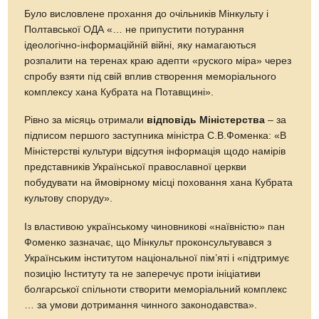
Було висловлене прохання до очільників Мінкульту і
Полтавської ОДА «… не припустити потурання
ідеологічно-інформаційній війні, яку намагаються
розпалити на теренах краю адепти «руского міра» через
спробу взяти під свій вплив створення меморіального
комплексу хана Кубрата на Потавщині».
Рівно за місяць отримали
відповідь Міністерства
– за
підписом першого заступника міністра С.В.Фоменка: «В
Міністерстві культури відсутня інформація щодо намірів
представників Української православної церкви
побудувати на ймовірному місці поховання хана Кубрата
культову споруду».
Із властивою українському чиновникові «наївністю» пан
Фоменко зазначає, що Мінкульт проконсультувався з
Українським інститутом національної пім’яті і «підтримує
позицію Інституту та не заперечує проти ініціативи
болгарської спільноти створити меморіальний комплекс
… за умови дотримання чинного законодавства».