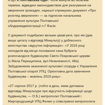
А що ж
Полтавська ОДА
? Коли минули всі можливі
терміни, відведені законодавством для реагування на
звернення громадян, нарешті отримуємо документ «Про
розгляд звернення» — за підписом начальника
управління культури Полтавської
облдержадміністрації п.Г.Фасія.
У документі подибуємо вельми цікаві речі, про які (див.
вище цитату з відповіді Мінкульту) у доблесного
міністерства «відсутня інформація»: «У 2016 році
неподалік від місця поховання хана Кубрата
розпочалдося будівництво Свято-Покровської церкви
(с.Мала Перещепина, вул.Незалежності, 48а).
Забудовником зазначеної культової споруди є Управління
Полтавської єпархії УПЦ. Орієнтовна дата закінчення
будівництва – жовтень 2019 року».
«27 серпня 2017 р. (тобто в день, яким датована
відповідь Мінкультури про відсутність інформації щодо
будівництва, — О.Б.) митрополит Полтавський і
Миргородськицй УПЦ Филип у співслужінні митрополита