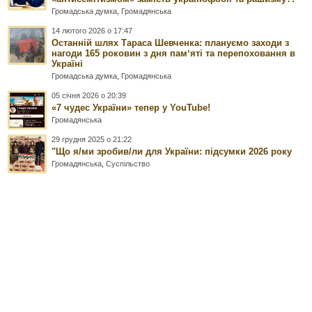
Громадська думка
,
Громадянська
14 лютого 2026 о 17:47
Останній шлях Тараса Шевченка: плануємо заходи з
нагоди 165 роковин з дня памʼяті та перепоховання в
Україні
Громадська думка
,
Громадянська
05 січня 2026 о 20:39
«7 чудес України» тепер у YouTube!
Громадянська
29 грудня 2025 о 21:22
"Що я/ми зробив/ли для України: підсумки 2026 року
Громадянська
,
Суспільство