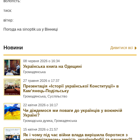
вологість:
тиск:
вітер:
Погода на
sinoptik.ua
у Вінниці
Новини
Дивитися всі
08 червня 2026 о 16:34
Українська книга на Одещині
Громадянська
27 травня 2026 о 17:37
Презентація «Історії української Конституції» в
Камʼянець-Подільську
Громадянська
,
Суспільство
22 квітня 2026 о 16:17
Чи діждемося ми поваги до українців у воюючій
Україні?
Громадська думка
,
Громадянська
15 квітня 2026 о 21:57
Як і чому під час війни влада вирішила боротися з
«антисемітизмом» замість українофобії та рашизму?!