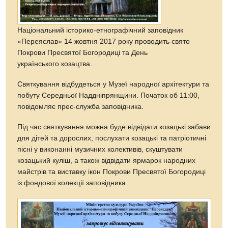
Національний історико-етнографічний заповідник
«Переяслав» 14 жовтня 2017 року проводить свято
Покрови Пресвятої Богородиці та День
українського козацтва.
Святкування відбудеться у Музеї народної архітектури та
побуту Середньої Наддніпрянщини. Початок об 11:00,
повідомляє прес-служба заповідника.
Під час святкування можна буде відвідати козацькі забави
для дітей та дорослих, послухати козацькі та патріотичні
пісні у виконанні музичних колективів, скуштувати
козацький куліш, а також відвідати ярмарок народних
майстрів та виставку ікон Покрови Пресвятої Богородиці
із фондової колекції заповідника.