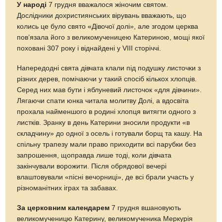
У народі
7 грудня вважалося жіночим святом.
Дослідники дохристиянських вірувань вважають, що
колись це було свято «Дівочої долі», але згодом церква
пов’язала його з великомученицею Катериною, мощі якої
поховані 307 року і віднайдені у VІІІ сторіччі.
Напередодні свята дівчата клали під подушку листочки з
різних дерев, помічаючи у такий спосіб кількох хлопців.
Серед них мав бути і яблуневий листочок «для дівчини».
Лягаючи спати юнка читала молитву Долі, а вдосвіта
прохала найменшого в родині хлопця витягти одного з
листків. Зранку в день Катерини зносили продукти «в
складчину» до одної з осель і готували борщ та кашу. На
спільну трапезу мали право приходити всі парубки без
запрошення, щоправда лише тоді, коли дівчата
закінчували ворожити. Після обрядової вечері
влаштовували «пісні вечорниці», де всі брали участь у
різноманітних іграх та забавах.
За церковним календарем
7 грудня вшановують
великомученицю Катерину, великомученика Меркурія