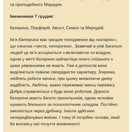
та преподобного Меркурія.
Іменинники 7 грудня:
Катерина, Порфирій, Август, Симон та Меркурій.
Ім’я
Катерина
має грецьке походження від «катаріос»,
що означає «чиста, непорочна». Зазвичай в уяві багатьох
людей це ім’я асоціюється з величавістю та владою,
однак у житті Катерини найчастіше нічого спільного з
цими уявленнями не мають. Уже в дитинстві вони
виділяються певною своєрідністю характеру. Зокрема,
люблять робити запаси, при цьому виявляючи деяку
жадібність. Амбітна, важко переживає чиюсь перевагу.
Добре справляється з будь-якою роботою. Дорослі
Катерини мають багато прихильників, однак чоловіка
шукають близького за психологічним складом. Постійно
хвилюється через дрібниці. Інколи здійснює
непередбачувані вчинки. І тому їй потрібен чоловік, який
би вселив у неї почуття впевненості.