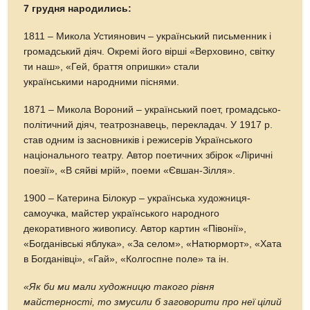
7 грудня народились:
1811 – Микола Устиянович – український письменник і
громадський діяч. Окремі його вірші «Верховино, світку
ти наш», «Гей, браття опришки» стали
українськими народними піснями.
1871 – Микола Вороний – український поет, громадсько-
політичний діяч, театрознавець, перекладач. У 1917 р.
став одним із засновників і режисерів Українського
національного театру. Автор поетичних збірок «Ліричні
поезії», «В сяйві мрій», поеми «Євшан-Зілля».
1900 – Катерина Білокур – українська художниця-
самоучка, майстер українського народного
декоративного живопису. Автор картин «Півонії»,
«Богданівські яблука», «За селом», «Натюрморт», «Хата
в Богданівці», «Гай», «Колгоспне поле» та ін.
«Як би ми мали художницю такого рівня
майстерності, то змусили б заговорити про неї цілий