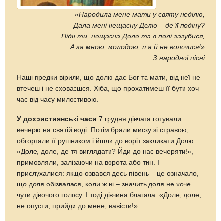
«Народила мене мати у святу неділю,
Дала мені нещасну Долю – де її подіну?
Піди ти, нещасна Доле та в полі загубися,
А за мною, молодою, та й не волочися!»
З народної пісні
Наші предки вірили, що долю дає Бог та мати, від неї не
втечеш і не сховаєшся. Хіба, що прохатимеш її бути хоч
час від часу милостивою.
У дохристиянські часи
7 грудня дівчата готували
вечерю на святій воді. Потім брали миску зі стравою,
обгортали її рушником і йшли до воріт закликати Долю:
«Доле, доле, де тя виглядати? Йди до нас вечеряти!», –
примовляли, залізаючи на ворота або тин. І
прислухалися: якщо озвався десь півень – це означало,
що доля обізвалася, коли ж ні – значить доля не хоче
чути дівочого голосу. І тоді дівчина благала: «Доле, доле,
не опусти, прийди до мене, навісти!».