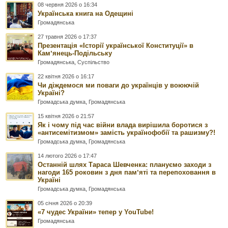
08 червня 2026 о 16:34
Українська книга на Одещині
Громадянська
27 травня 2026 о 17:37
Презентація «Історії української Конституції» в
Камʼянець-Подільську
Громадянська
,
Суспільство
22 квітня 2026 о 16:17
Чи діждемося ми поваги до українців у воюючій
Україні?
Громадська думка
,
Громадянська
15 квітня 2026 о 21:57
Як і чому під час війни влада вирішила боротися з
«антисемітизмом» замість українофобії та рашизму?!
Громадська думка
,
Громадянська
14 лютого 2026 о 17:47
Останній шлях Тараса Шевченка: плануємо заходи з
нагоди 165 роковин з дня памʼяті та перепоховання в
Україні
Громадська думка
,
Громадянська
05 січня 2026 о 20:39
«7 чудес України» тепер у YouTube!
Громадянська