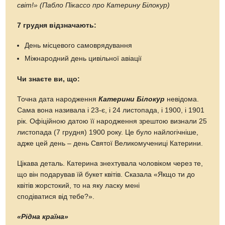
світ!» (Пабло Пікассо про Катерину Білокур)
7 грудня відзначають:
День місцевого самоврядування
Міжнародний день цивільної авіації
Чи знаєте ви, що:
Точна дата народження
Катерини Білокур
невідома.
Сама вона називала і 23-є, і 24 листопада, і 1900, і 1901
рік. Офіційною датою її народження зрештою визнали 25
листопада (7 грудня) 1900 року. Це було найлогічніше,
адже цей день – день Святої Великомучениці Катерини.
Цікава деталь. Катерина знехтувала чоловіком через те,
що він подарував їй букет квітів. Сказала «Якщо ти до
квітів жорстокий, то на яку ласку мені
сподіватися від тебе?».
«Рідна країна»