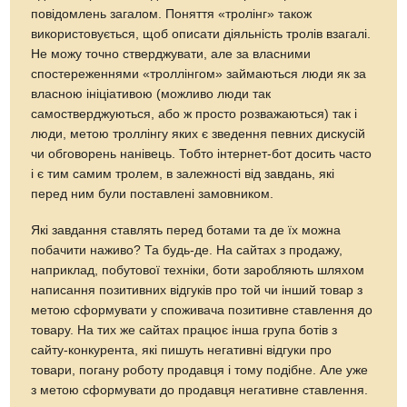
повідомлень загалом. Поняття «тролінг» також
використовується, щоб описати діяльність тролів взагалі.
Не можу точно стверджувати, але за власними
спостереженнями «троллінгом» займаються люди як за
власною ініціативою (можливо люди так
самостверджуються, або ж просто розважаються) так і
люди, метою троллінгу яких є зведення певних дискусій
чи обговорень нанівець. Тобто інтернет-бот досить часто
і є тим самим тролем, в залежності від завдань, які
перед ним були поставлені замовником.
Які завдання ставлять перед ботами та де їх можна
побачити наживо? Та будь-де. На сайтах з продажу,
наприклад, побутової техніки, боти заробляють шляхом
написання позитивних відгуків про той чи інший товар з
метою сформувати у споживача позитивне ставлення до
товару. На тих же сайтах працює інша група ботів з
сайту-конкурента, які пишуть негативні відгуки про
товари, погану роботу продавця і тому подібне. Але уже
з метою сформувати до продавця негативне ставлення.