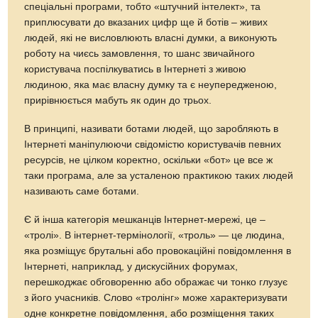
спеціальні програми, тобто «штучний інтелект», та
приплюсувати до вказаних цифр ще й ботів – живих
людей, які не висловлюють власні думки, а виконують
роботу на чиєсь замовлення, то шанс звичайного
користувача поспілкуватись в Інтернеті з живою
людиною, яка має власну думку та є неупередженою,
прирівнюється мабуть як один до трьох.
В принципі, називати ботами людей, що заробляють в
Інтернеті маніпулюючи свідомістю користувачів певних
ресурсів, не цілком коректно, оскільки «бот» це все ж
таки програма, але за усталеною практикою таких людей
називають саме ботами.
Є й інша категорія мешканців Інтернет-мережі, це –
«тролі». В інтернет-термінології, «троль» — це людина,
яка розміщує брутальні або провокаційні повідомлення в
Інтернеті, наприклад, у дискусійних форумах,
перешкоджає обговоренню або ображає чи тонко глузує
з його учасників. Слово «тролінг» може характеризувати
одне конкретне повідомлення, або розміщення таких