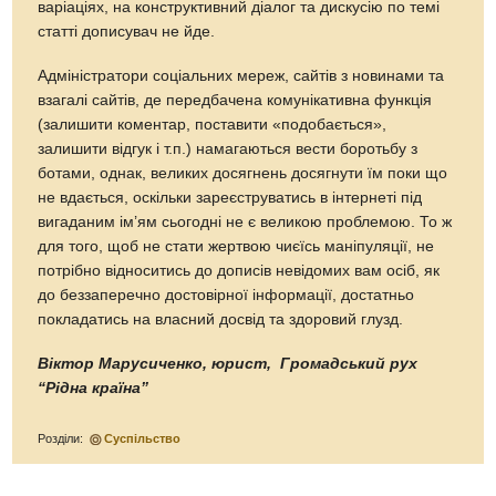
варіаціях, на конструктивний діалог та дискусію по темі
статті дописувач не йде.
Адміністратори соціальних мереж, сайтів з новинами та
взагалі сайтів, де передбачена комунікативна функція
(залишити коментар, поставити «подобається»,
залишити відгук і т.п.) намагаються вести боротьбу з
ботами, однак, великих досягнень досягнути їм поки що
не вдається, оскільки зареєструватись в інтернеті під
вигаданим ім’ям сьогодні не є великою проблемою. То ж
для того, щоб не стати жертвою чиєїсь маніпуляції, не
потрібно відноситись до дописів невідомих вам осіб, як
до беззаперечно достовірної інформації, достатньо
покладатись на власний досвід та здоровий глузд.
Віктор Марусиченко, юрист, Громадський рух
“Рідна країна”
Розділи:
Суспільство