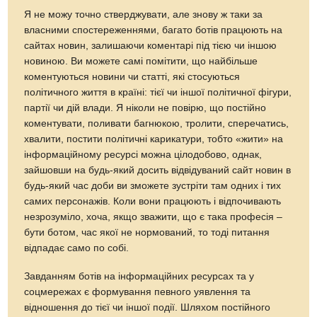
Я не можу точно стверджувати, але знову ж таки за
власними спостереженнями, багато ботів працюють на
сайтах новин, залишаючи коментарі під тією чи іншою
новиною. Ви можете самі помітити, що найбільше
коментуються новини чи статті, які стосуються
політичного життя в країні: тієї чи іншої політичної фігури,
партії чи дій влади. Я ніколи не повірю, що постійно
коментувати, поливати багнюкою, тролити, сперечатись,
хвалити, постити політичні карикатури, тобто «жити» на
інформаційному ресурсі можна цілодобово, однак,
зайшовши на будь-який досить відвідуваний сайт новин в
будь-який час доби ви зможете зустріти там одних і тих
самих персонажів. Коли вони працюють і відпочивають
незрозуміло, хоча, якщо зважити, що є така професія –
бути ботом, час якої не нормований, то тоді питання
відпадає само по собі.
Завданням ботів на інформаційних ресурсах та у
соцмережах є формування певного уявлення та
відношення до тієї чи іншої події. Шляхом постійного