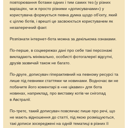
повторювання ботами одних і тим самих тез (у різних
варіаціях, чи ж просто різними «дописувачами») у
користувача формується певна думка щодо об’єкту, який
є ціллю ботів, і врешті це засвоюється користувачем як
незаперечний факт.
Розпізнати інтернет-бота можна за декількома ознаками.
По-перше, в соцмережах дані про себе такі персонажі
викладають мінімально, особисті фотогалереї відсутні,
друзів зазвичай також не багато.
По-друге, дописувач гіперактивний на певному ресурсі та
лише під певними статтями чи новинами. Водночас ви не
побачите його коментарі в «не цікавих» для бота
новинах, наприклад, про виставку котів чи снігопад
в Австралії.
По-третє, такий дописувач повсякчас пише про речі, що
не мають відношення до статті, під якою розміщуються,
такі дописи зосереджені на одній тематиці в різних її