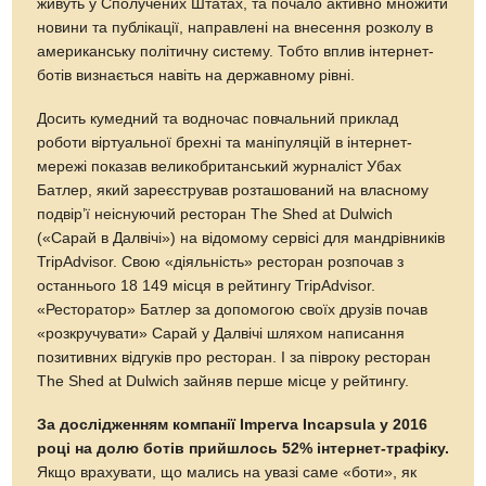
живуть у Сполучених Штатах, та почало активно множити
новини та публікації, направлені на внесення розколу в
американську політичну систему. Тобто вплив інтернет-
ботів визнається навіть на державному рівні.
Досить кумедний та водночас повчальний приклад
роботи віртуальної брехні та маніпуляцій в інтернет-
мережі показав великобританський журналіст Убах
Батлер, який зареєстрував розташований на власному
подвір’ї неіснуючий ресторан The Shed at Dulwich
(«Сарай в Далвічі») на відомому сервісі для мандрівників
TripAdvisor. Свою «діяльність» ресторан розпочав з
останнього 18 149 місця в рейтингу TripAdvisor.
«Ресторатор» Батлер за допомогою своїх друзів почав
«розкручувати» Сарай у Далвічі шляхом написання
позитивних відгуків про ресторан. І за півроку ресторан
The Shed at Dulwich зайняв перше місце у рейтингу.
За дослідженням компанії Imperva Incapsula у 2016
році на долю ботів прийшлось 52% інтернет-трафіку.
Якщо врахувати, що мались на увазі саме «боти», як