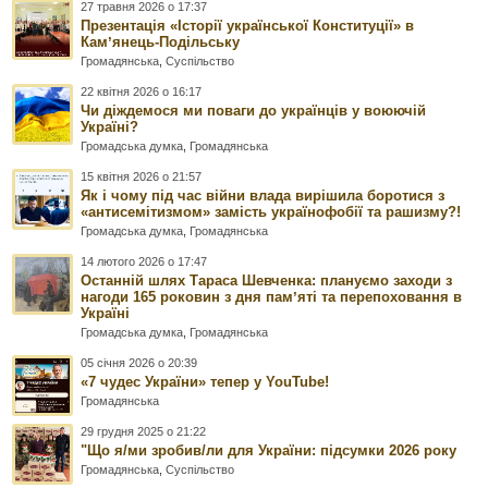
27 травня 2026 о 17:37
Презентація «Історії української Конституції» в
Камʼянець-Подільську
Громадянська
,
Суспільство
22 квітня 2026 о 16:17
Чи діждемося ми поваги до українців у воюючій
Україні?
Громадська думка
,
Громадянська
15 квітня 2026 о 21:57
Як і чому під час війни влада вирішила боротися з
«антисемітизмом» замість українофобії та рашизму?!
Громадська думка
,
Громадянська
14 лютого 2026 о 17:47
Останній шлях Тараса Шевченка: плануємо заходи з
нагоди 165 роковин з дня памʼяті та перепоховання в
Україні
Громадська думка
,
Громадянська
05 січня 2026 о 20:39
«7 чудес України» тепер у YouTube!
Громадянська
29 грудня 2025 о 21:22
"Що я/ми зробив/ли для України: підсумки 2026 року
Громадянська
,
Суспільство