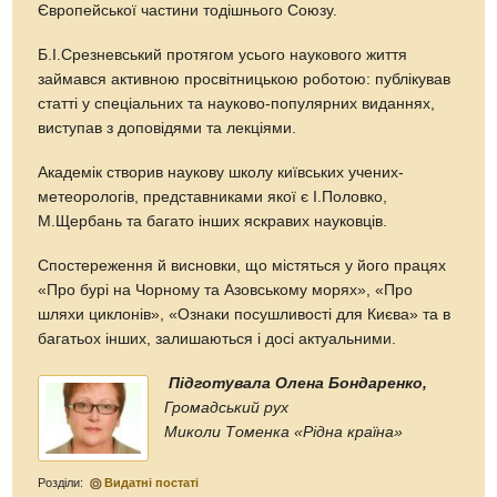
Європейської частини тодішнього Союзу.
Б.І.Срезневський протягом усього наукового життя
займався активною просвітницькою роботою: публікував
статті у спеціальних та науково-популярних виданнях,
виступав з доповідями та лекціями.
Академік створив наукову школу київських учених-
метеорологів, представниками якої є І.Половко,
М.Щербань та багато інших яскравих науковців.
Спостереження й висновки, що містяться у його працях
«Про бурі на Чорному та Азовському морях», «Про
шляхи циклонів», «Ознаки посушливості для Києва» та в
багатьох інших, залишаються і досі актуальними.
Підготувала Олена Бондаренко,
Громадський рух
Миколи Томенка «Рідна країна»
Розділи:
Видатні постаті