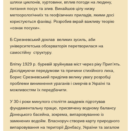
шляхи циклонів, хуртовини, вплив погоди на людину,
питання посух та злив. Винайшов цілу низку
метоорологічниїх та геофізичних приладів, якими досі
користуються фахівці. Розробив вкрай важливу теорію
«ознак посухи».
Б.Срезневський доклав великих зусиль, аби
університетська обсерваторія перетворилася на
самостійну структуру.
Влітку 1929 р. буревій зруйнував міст через ріку Прип’ять.
Досліджуючи передумови та причини стихійного лиха,
Борис Срезневський приділив велику увагу розробці
проблеми виникнення ураганів і смерчів в Україні та
можливостям їх передбачити.
У 30-і роки минулого століття академік підготував
фундаментальну працю, присвячену водному балансу
Донецького басейна, зокрема, випаровуванню із
замкнених водойм. Власноруч створив карту природного
випаровування на території Донбасу, України та загалом