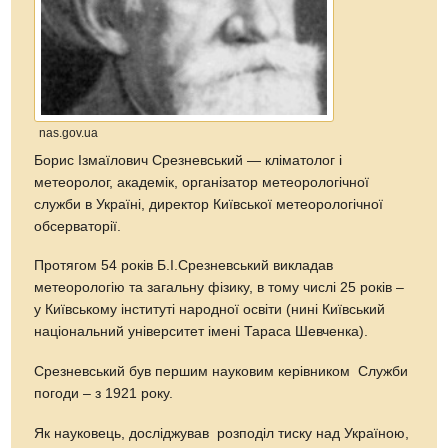
nas.gov.ua
Борис Ізмаїлович Срезневський — кліматолог і
метеоролог, академік, організатор метеорологічної
служби в Україні, директор Київської метеорологічної
обсерваторії.
Протягом 54 років Б.І.Срезневський викладав
метеорологію та загальну фізику, в тому числі 25 років –
у Київському інституті народної освіти (нині Київський
національний університет імені Тараса Шевченка).
Срезневський був першим науковим керівником Служби
погоди – з 1921 року.
Як науковець, досліджував розподіл тиску над Україною,