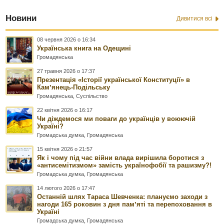
Новини
Дивитися всі
08 червня 2026 о 16:34
Українська книга на Одещині
Громадянська
27 травня 2026 о 17:37
Презентація «Історії української Конституції» в
Камʼянець-Подільську
Громадянська
,
Суспільство
22 квітня 2026 о 16:17
Чи діждемося ми поваги до українців у воюючій
Україні?
Громадська думка
,
Громадянська
15 квітня 2026 о 21:57
Як і чому під час війни влада вирішила боротися з
«антисемітизмом» замість українофобії та рашизму?!
Громадська думка
,
Громадянська
14 лютого 2026 о 17:47
Останній шлях Тараса Шевченка: плануємо заходи з
нагоди 165 роковин з дня памʼяті та перепоховання в
Україні
Громадська думка
,
Громадянська