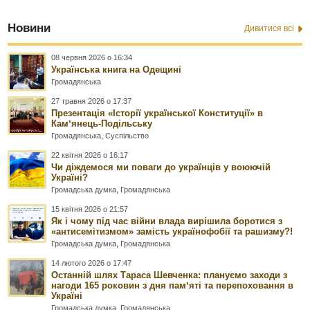
Новини
Дивитися всі
08 червня 2026 о 16:34
Українська книга на Одещині
Громадянська
27 травня 2026 о 17:37
Презентація «Історії української Конституції» в
Камʼянець-Подільську
Громадянська
,
Суспільство
22 квітня 2026 о 16:17
Чи діждемося ми поваги до українців у воюючій
Україні?
Громадська думка
,
Громадянська
15 квітня 2026 о 21:57
Як і чому під час війни влада вирішила боротися з
«антисемітизмом» замість українофобії та рашизму?!
Громадська думка
,
Громадянська
14 лютого 2026 о 17:47
Останній шлях Тараса Шевченка: плануємо заходи з
нагоди 165 роковин з дня памʼяті та перепоховання в
Україні
Громадська думка
,
Громадянська