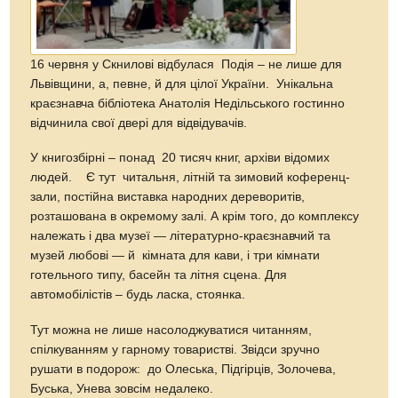
16 червня у Скнилові відбулася Подія – не лише для
Львівщини, а, певне, й для цілої України. Унікальна
краєзнавча бібліотека Анатолія Недільського гостинно
відчинила свої двері для відвідувачів.
У книгозбірні – понад 20 тисяч книг, архіви відомих
людей. Є тут читальня, літній та зимовий коференц-
зали, постійна виставка народних дереворитів,
розташована в окремому залі. А крім того, до комплексу
належать і два музеї — літературно-краєзнавчий та
музей любові — й кімната для кави, і три кімнати
готельного типу, басейн та літня сцена. Для
автомобілістів – будь ласка, стоянка.
Тут можна не лише насолоджуватися читанням,
спілкуванням у гарному товаристві. Звідси зручно
рушати в подорож: до Олеська, Підгірців, Золочева,
Буська, Унева зовсім недалеко.