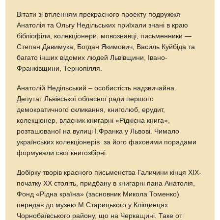
Вітати зі втіленням прекрасного проекту подружжя
Анатолія та Ольгу Недільських приїхали знані в краю
бібліофіли, колекціонери, мовознавці, письменники —
Степан Давимука, Богдан Якимович, Василь Куйбіда та
багато інших відомих людей Львівщини, Івано-
Франківщини, Тернопілля.
Анатолій Недільський – особистість надзвичайна.
Депутат Львівської обласної ради першого
демократичного скликання, книголюб, ерудит,
колекціонер, власник книгарні «Рідкісна книга»,
розташованої на вулиці І.Франка у Львові. Чимало
українських колекціонерів за його фаховими порадами
формували свої книгозбірні.
Добірку творів красного письменства Галичини кінця ХІХ-
початку ХХ століть, придбану в книгарні пана Анатолія,
Фонд «Рідна країна» (засновник Микола Томенко)
передав до музею М.Старицького у Кліщинцях
Чорнобаївського району, що на Черкащині. Таке от