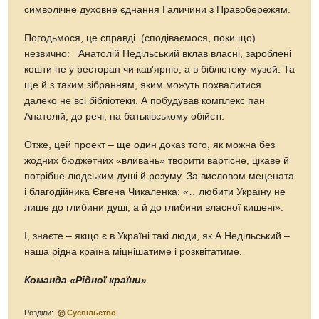
символічне духовне єднання Галичини з Правобережям.
Погодьмося, це справді (сподіваємося, поки що)
незвично: Анатолій Недільський вклав власні, зароблені
кошти не у ресторан чи кав'ярню, а в бібліотеку-музей. Та
ще й з таким зібранням, яким можуть похвалитися
далеко не всі бібліотеки. А побудував комплекс пан
Анатолій, до речі, на батьківському обійсті.
Отже, цей проект – ще один доказ того, як можна без
жодних бюджетних «вливань» творити вартісне, цікаве й
потрібне людським душі й розуму. За висловом мецената
і благодійника Євгена Чикаленка: «…любити Україну не
лише до глибини душі, а й до глибини власної кишені».
І, знаєте – якщо є в Україні такі люди, як А.Недільський –
наша рідна країна міцнішатиме і розквітатиме.
Команда «Рідної країни»
Розділи:
Суспільство