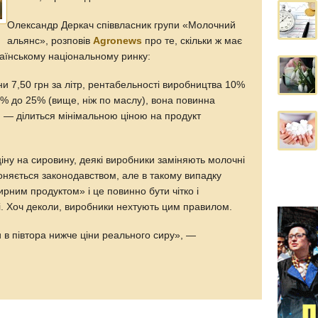
Олександр Деркач співвласник групи «Молочний
альянс», розповів
Agronews
про те, скільки ж має
раїнському національному ринку:
и 7,50 грн за літр, рентабельності виробництва 10%
8% до 25% (вище, ніж по маслу), вона повинна
», — ділиться мінімальною ціною на продукт
іну на сировину, деякі виробники заміняють молочні
няється законодавством, але в такому випадку
рним продуктом» і це повинно бути чітко і
і. Хоч деколи, виробники нехтують цим правилом.
и в півтора нижче ціни реального сиру», —