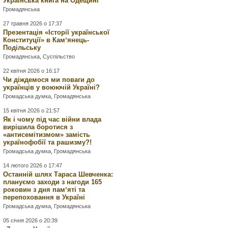
Українська книга на Одещині
Громадянська
27 травня 2026 о 17:37
Презентація «Історії української
Конституції» в Камʼянець-
Подільську
Громадянська
,
Суспільство
22 квітня 2026 о 16:17
Чи діждемося ми поваги до
українців у воюючій Україні?
Громадська думка
,
Громадянська
15 квітня 2026 о 21:57
Як і чому під час війни влада
вирішила боротися з
«антисемітизмом» замість
українофобії та рашизму?!
Громадська думка
,
Громадянська
14 лютого 2026 о 17:47
Останній шлях Тараса Шевченка:
плануємо заходи з нагоди 165
роковин з дня памʼяті та
перепоховання в Україні
Громадська думка
,
Громадянська
05 січня 2026 о 20:39