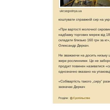
ukr.segodnya.ua
коштувати справжній сир на ук
«При вартості молочної сировин
надбавку торгових мереж від 1
складати близько 160 грн за кг
Олександр Деркач.
Не зважаючи на досить низьку ц
жири рослинними. Це не заборо
продукт повинен називатися «си
однозначно вказано на упаковц
«Собівартість такого „сиру“ раз
зазначає Деркач
Розділи:
Суспільство