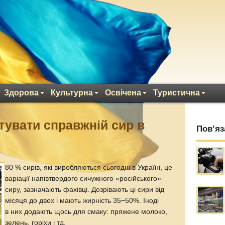
Здорова
Культурна
Освічена
Туристична
тувати справжній сир в
Пов’яз
80 % сирів, які виробляються сьогодні в Україні, це
варіації напівтвердого сичужного «російського»
сиру, зазначають фахівці. Дозрівають ці сири від
місяця до двох і мають жирність 35−50%. Іноді
в них додають щось для смаку: пряжене молоко,
зелень, горіхи і тд.