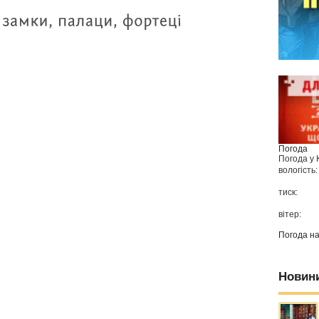
Погода
Погода у
вологість:
тиск:
вітер:
Погода н
Новин