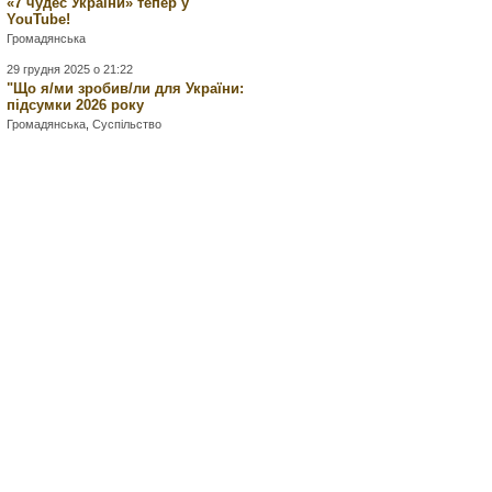
«7 чудес України» тепер у
YouTube!
Громадянська
29 грудня 2025 о 21:22
"Що я/ми зробив/ли для України:
підсумки 2026 року
Громадянська
,
Суспільство