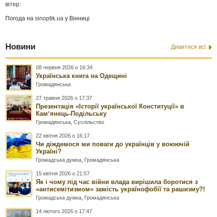
вітер:
Погода на
sinoptik.ua
у Вінниці
Новини
Дивитися всі
08 червня 2026 о 16:34
Українська книга на Одещині
Громадянська
27 травня 2026 о 17:37
Презентація «Історії української Конституції» в
Камʼянець-Подільську
Громадянська
,
Суспільство
22 квітня 2026 о 16:17
Чи діждемося ми поваги до українців у воюючій
Україні?
Громадська думка
,
Громадянська
15 квітня 2026 о 21:57
Як і чому під час війни влада вирішила боротися з
«антисемітизмом» замість українофобії та рашизму?!
Громадська думка
,
Громадянська
14 лютого 2026 о 17:47