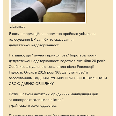
zib.com.ua
Якось інформаційно непомітно пройшло унікальне
голосування ВР за
ніби-то
скасування
депутатської недоторканності.
Нагадаю, що “мужня і принципова” боротьба проти
депутатської недоторканності ведеться вже біля 20 років.
Особливо актуальною вона стала після Революції
Гідності. Отож, в 2015 році 365 депутати своїм
голосуванням ЗАДЕКЛАРУВАЛИ ПРАГНЕННЯ ВИКОНАТИ
СВОЮ ДАВНЮ ОБІЦЯНКУ.
Потім шляхом нехитрих юридичних маніпуляцій цей
зак
онопроект залишили в історії
українського законодавства.
Під тиском громадськості (так лише наша команда