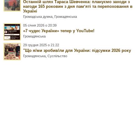
Останній шлях Тараса Шевченка: плануємо заходи з
нагоди 165 роковин з дня памʼяті та перепоховання в
Україні
Громадська думка
,
Громадянська
05 січня 2026 о 20:39
«7 чудес України» тепер у YouTube!
Громадянська
29 грудня 2025 о 21:22
"Що я/ми зробив/ли для України: підсумки 2026 року
Громадянська
,
Суспільство