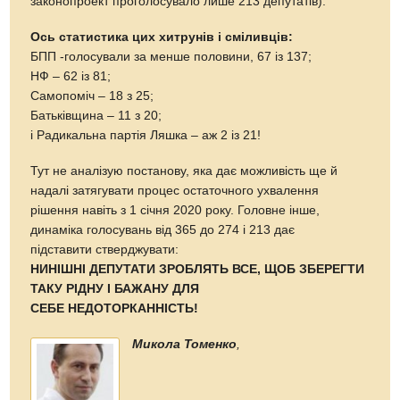
законопроект проголосувало лише 213 депутатів).
Ось статистика цих хитрунів і сміливців:
БПП -голосували за менше половини, 67 із 137;
НФ – 62 із 81;
Самопоміч – 18 з 25;
Батьківщина – 11 з 20;
і Радикальна партія Ляшка – аж 2 із 21!
Тут не аналізую постанову, яка дає можливість ще й
надалі затягувати процес остаточного ухвалення
рішення навіть з 1 січня 2020 року. Головне інше,
динаміка голосувань від 365 до 274 і 213 дає
підставити стверджувати:
НИНІШНІ ДЕПУТАТИ ЗРОБЛЯТЬ ВСЕ, ЩОБ ЗБЕРЕГТИ
ТАКУ РІДНУ І БАЖАНУ ДЛЯ
СЕБЕ НЕДОТОРКАННІСТЬ!
Микола Томенко
,