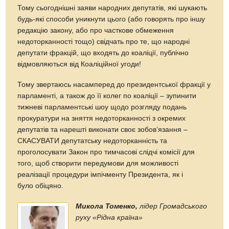
Тому сьогоднішні заяви народних депутатів, які шукають
будь-які способи уникнути цього (або говорять про іншу
редакцію закону, або про часткове обмеження
недоторканності тощо) свідчать про те, що народні
депутати фракцій, що входять до коаліції, публічно
відмовляються від Коаліційної угоди!
Тому звертаюсь насамперед до президентської фракції у
парламенті, а також до її колег по коаліції – зупинити
тижневі парламентські шоу щодо розгляду подань
прокуратури на зняття недоторканності з окремих
депутатів та нарешті виконати своє зобовʼязання –
СКАСУВАТИ депутатську недоторканність та
проголосувати Закон про тимчасові слідчі комісії для
того, щоб створити передумови для можливості
реалізації процедури імпічменту Президента, як і
було обіцяно.
Микола Томенко,
лідер Громадського
руху «Рідна країна»