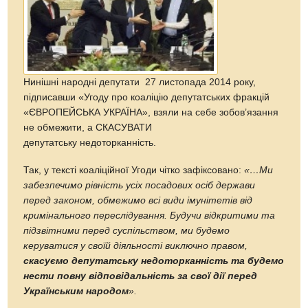
Нинішні народні депутати 27 листопада 2014 року,
підписавши «Угоду про коаліцію депутатських фракцій
«ЄВРОПЕЙСЬКА УКРАЇНА», взяли на себе зобов’язання
не обмежити, а СКАСУВАТИ
депутатську недоторканність.
Так, у тексті коаліційної Угоди чітко зафіксовано:
«…Ми
забезпечимо рівність усіх посадових осіб держави
перед законом, обмежимо всі види імунітетів від
кримінального переслідування. Будучи відкритими та
підзвітними перед суспільством, ми будемо
керуватися у своїй діяльності виключно правом,
скасуємо депутатську недоторканність та будемо
нести повну відповідальність за свої дії перед
Українським народом
».