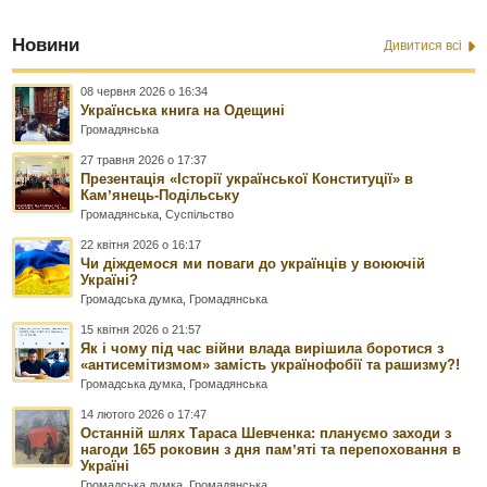
Новини
Дивитися всі
08 червня 2026 о 16:34
Українська книга на Одещині
Громадянська
27 травня 2026 о 17:37
Презентація «Історії української Конституції» в
Камʼянець-Подільську
Громадянська
,
Суспільство
22 квітня 2026 о 16:17
Чи діждемося ми поваги до українців у воюючій
Україні?
Громадська думка
,
Громадянська
15 квітня 2026 о 21:57
Як і чому під час війни влада вирішила боротися з
«антисемітизмом» замість українофобії та рашизму?!
Громадська думка
,
Громадянська
14 лютого 2026 о 17:47
Останній шлях Тараса Шевченка: плануємо заходи з
нагоди 165 роковин з дня памʼяті та перепоховання в
Україні
Громадська думка
,
Громадянська