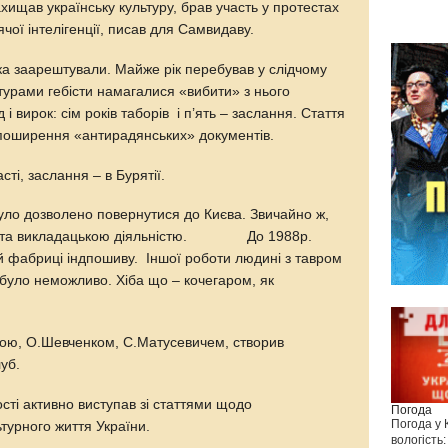
ищав українську культуру, брав участь у протестах
чої інтелігенції, писав для Самвидаву.
ка заарештували. Майже рік перебував у слідчому
турами гебісти намагалися «вибити» з нього
 і вирок: сім років таборів і п’ять – заслання. Стаття
і поширення «антирадянських» документів.
асті, заслання – в Бурятії.
уло дозволено повернутися до Києва. Звичайно ж,
ою та викладацькою діяльністю. До 1988р.
й фабриці індпошиву. Іншої роботи людині з тавром
 було неможливо. Хіба що – кочегаром, як
окою, О.Шевченком, С.Матусевичем, створив
уб.
ті активно виступав зі статтями щодо
Погода
Погода у
ьтурного життя України.
вологість: