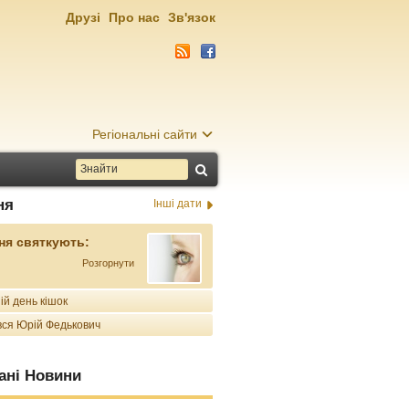
Друзі
Про нас
Зв'язок
Регіональні сайти
ня
Інші дати
ня святкують:
Розгорнути
ій день кішок
ся Юрій Федькович
ані Новини