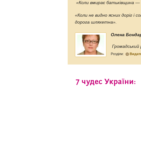
«Коли вмирає батьківщина —
«Коли не видно ясних доріг і 
дорога шляхетна».
Олена Бонда
Громадський 
Розділи:
Видатн