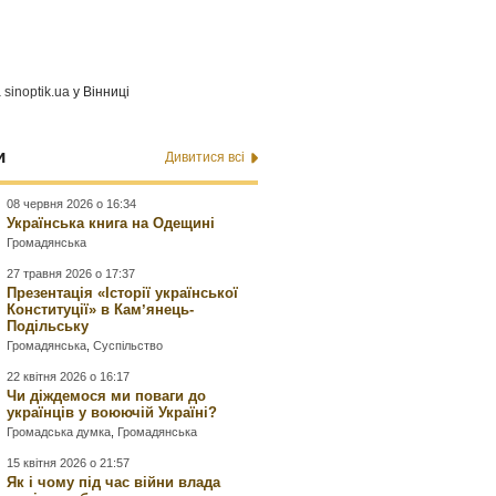
а
sinoptik.ua
у Вінниці
и
Дивитися всі
08 червня 2026 о 16:34
Українська книга на Одещині
Громадянська
27 травня 2026 о 17:37
Презентація «Історії української
Конституції» в Камʼянець-
Подільську
Громадянська
,
Суспільство
22 квітня 2026 о 16:17
Чи діждемося ми поваги до
українців у воюючій Україні?
Громадська думка
,
Громадянська
15 квітня 2026 о 21:57
Як і чому під час війни влада