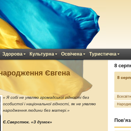
Здорова
Культурна
Освічена
Туристична
8 серп
я народження Євгена
8 серп
Всесвітн
« Я собі не уявляю громадської гідності без
особистої і національної гідності, як не уявляю
Народив
народження людини без матері.»
Пов’яз
Є.Сверстюк. «З думок»