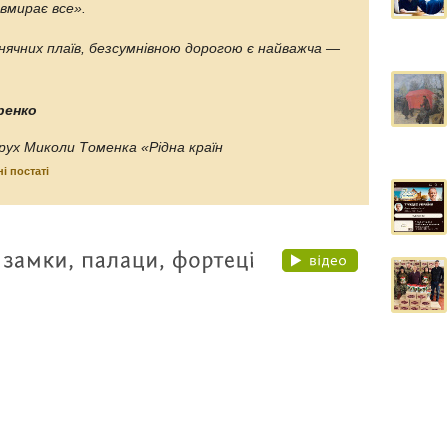
 вмирає все».
сонячних плаїв, безсумнівною дорогою є найважча —
ренко
рух Миколи Томенка «Рідна країн
і постаті