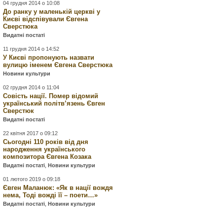
04 грудня 2014 о 10:08
До ранку у маленькій церкві у
Києві відспівували Євгена
Сверстюка
Видатні постаті
11 грудня 2014 о 14:52
У Києві пропонують назвати
вулицю іменем Євгена Сверстюка
Новини культури
02 грудня 2014 о 11:04
Совість нації. Помер відомий
український політв’язень Євген
Сверстюк
Видатні постаті
22 квітня 2017 о 09:12
Сьогодні 110 років від дня
народження українського
композитора Євгена Козака
Видатні постаті
,
Новини культури
01 лютого 2019 о 09:18
Євген Маланюк: «Як в нації вождя
нема, Тоді вожді її – поети…»
Видатні постаті
,
Новини культури