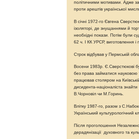
політичними мотивами. Адже зах
проти арештів української мисля
В січні 1972-го Євгена Сверстю
ізоляторі, де знущаннями й тор
необхідні покази. Потім були суд
62 ч. I КК УРСР, виготовлення 
Строк відбував у Пермській обл
Восени 1983р. Є.Сверстюкові б
без права займатися науков
працював столяром на Київські
дисидента-націоналіста знайти
В.Чорновіл чи М.Горинь.
Влітку 1987-го, разом з С.Наб
Український культурологічний кл
Після проголошення Незалежнос
дерадянізації духовного та кул