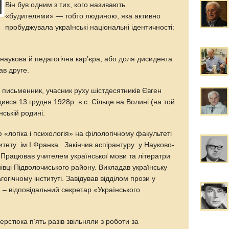
Він був одним з тих, кого називають
«будителями» — тобто людиною, яка активно
пробуджувала українські національні ідентичності:
 наукова й педагогічна кар’єра, або доля дисидента
ав друге.
 письменник, учасник руху шістдесятників Євген
ся 13 грудня 1928р. в с. Сільце на Волині (на той
янській родині.
 «логіка і психологія» на філологічному факультеті
итету ім.І.Франка. Закінчив аспірантуру у Науково-
ї. Працював учителем української мови та літератри
нівці Підволочиського району. Викладав українську
огічному інституті. Завідував відділом прози у
. – відповідальний секретар «Українського
стюка п’ять разів звільняли з роботи за