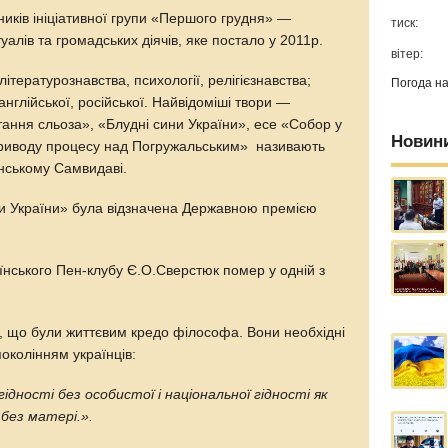
иків ініціативної групи «Першого грудня» —
тиск:
уалів та громадських діячів, яке постало у 2011р.
вітер:
літературознавства, психології, релігієзнавства;
Погода н
 англійської, російської. Найвідоміші твори —
ання сльоза», «Блудні сини України», есе «Собор у
Новин
приводу процесу над Погружальським» називають
їнському Самвидаві.
и України» була відзначена Державною премією
їнського Пен-клубу Є.О.Сверстюк помер у одній з
 що були життєвим кредо філософа. Вони необхідні
поколінням українців:
гідності без особистої і національної гідності як
без матері.».