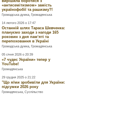
вирішила боротися з
«антисемітизмом» замість
українофобії та рашизму?!
Громадська думка
,
Громадянська
14 лютого 2026 о 17:47
Останній шлях Тараса Шевченка:
плануємо заходи з нагоди 165
роковин з дня памʼяті та
перепоховання в Україні
Громадська думка
,
Громадянська
05 січня 2026 о 20:39
«7 чудес України» тепер у
YouTube!
Громадянська
29 грудня 2025 о 21:22
"Що я/ми зробив/ли для України:
підсумки 2026 року
Громадянська
,
Суспільство