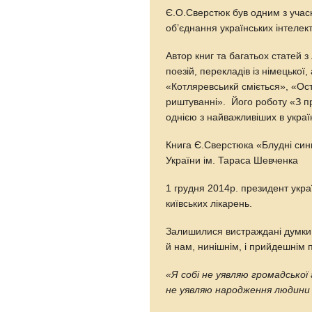
Є.О.Сверстюк був одним з учасн
об’єднання українських інтелект
Автор книг та багатьох статей з 
поезій, перекладів із німецької,
«Котляревсьикй сміється», «Ост
риштуванні». Його роботу «З 
однією з найважливіших в укра
Книга Є.Сверстюка «Блудні син
України ім. Тараса Шевченка
1 грудня 2014р. президент укра
київських лікарень.
Залишилися вистраждані думки,
й нам, нинішнім, і прийдешнім 
«Я собі не уявляю громадської 
не уявляю народження людини 