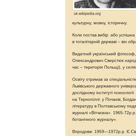
uk.wikipedia.org
культурну, мовну, історичну.
Коли постав вибір: або успішна
в тоталітарній державі – він обр
Видатний український філософ,
Олександрович Сверстюк народив
час – територія Польщі), у сел
Освіту отримав за спеціальністю
Львівського державного універс
дослідному інституті психологі
на Тернопіллі: у Почаєві, Богда
літературу в Полтавському педаг
журналі «Вітчизна». 1965-72р.р
ботанічного журналу».
Впродовж 1959—1972р.р. Є.Свер