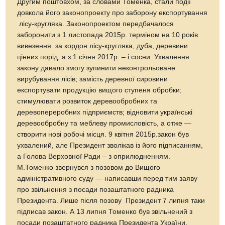
Другим поштовхом, за словами Томенка, стали події
довкола його законопроекту про заборону експортування
лісу-кругляка. Законопроектом передбачалося
заборонити з 1 листопада 2015р. терміном на 10 років
вивезення за кордон лісу-кругляка, дуба, деревини
цінних порід, а з 1 січня 2017р. – і сосни. Ухвалення
закону давало змогу зупинити неконтрольоване
вирубування лісів; замість деревної сировини
експортувати продукцію вищого ступеня обробки;
стимулювати розвиток деревообробних та
деревопереробних підприємств; відновити українські
деревообробну та меблеву промисловість, а отже —
створити нові робочі місця. 9 квітня 2015р.закон був
ухвалений, але Президент зволікав із його підписанням,
а Голова Верховної Ради – з оприлюдненням.
М.Томенко звернувся з позовом до Вищого
адміністративного суду — написавши перед тим заяву
про звільнення з посади позаштатного радника
Президента. Лише після позову Президент 7 липня таки
підписав закон. А 13 липня Томенко був звільнений з
посади позаштатного радника Президента України.