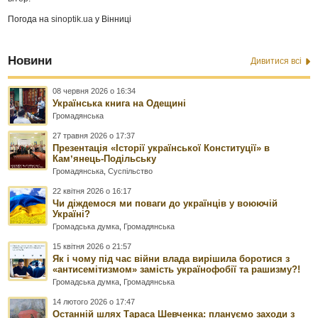
Погода на
sinoptik.ua
у Вінниці
Новини
Дивитися всі
08 червня 2026 о 16:34
Українська книга на Одещині
Громадянська
27 травня 2026 о 17:37
Презентація «Історії української Конституції» в
Камʼянець-Подільську
Громадянська
,
Суспільство
22 квітня 2026 о 16:17
Чи діждемося ми поваги до українців у воюючій
Україні?
Громадська думка
,
Громадянська
15 квітня 2026 о 21:57
Як і чому під час війни влада вирішила боротися з
«антисемітизмом» замість українофобії та рашизму?!
Громадська думка
,
Громадянська
14 лютого 2026 о 17:47
Останній шлях Тараса Шевченка: плануємо заходи з