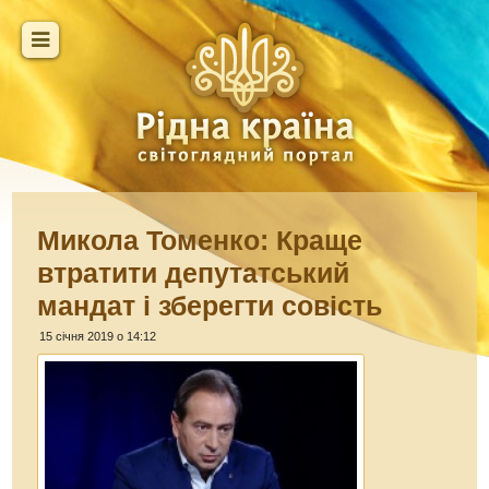
Микола Томенко: Краще
втратити депутатський
мандат і зберегти совість
15 січня 2019 о 14:12