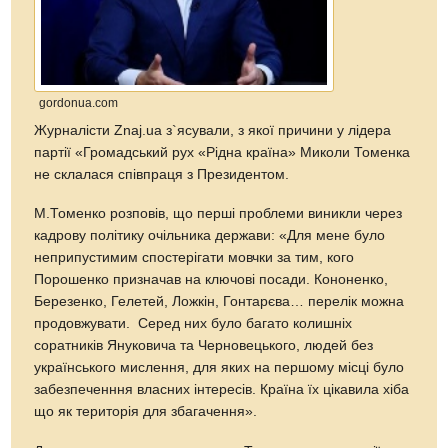
gordonua.com
Журналісти Znaj.ua з`ясували, з якої причини у лідера
партії «Громадський рух «Рідна країна» Миколи Томенка
не склалася співпраця з Президентом.
М.Томенко розповів, що перші проблеми виникли через
кадрову політику очільника держави: «Для мене було
неприпустимим спостерігати мовчки за тим, кого
Порошенко призначав на ключові посади. Кононенко,
Березенко, Гелетей, Ложкін, Гонтарєва… перелік можна
продовжувати. Серед них було багато колишніх
соратників Януковича та Черновецького, людей без
українського мислення, для яких на першому місці було
забезпеченння власних інтересів. Країна їх цікавила хіба
що як територія для збагачення».