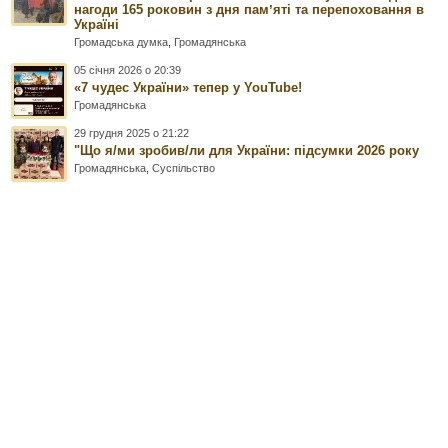
нагоди 165 роковин з дня памʼяті та перепоховання в
Україні
Громадська думка
,
Громадянська
05 січня 2026 о 20:39
«7 чудес України» тепер у YouTube!
Громадянська
29 грудня 2025 о 21:22
"Що я/ми зробив/ли для України: підсумки 2026 року
Громадянська
,
Суспільство