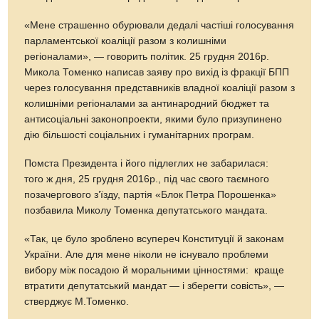
«Мене страшенно обурювали дедалі частіші голосування
парламентської коаліції разом з колишніми
регіоналами», — говорить політик. 25 грудня 2016р.
Микола Томенко написав заяву про вихід із фракції БПП
через голосування представників владної коаліції разом з
колишніми регіоналами за антинародний бюджет та
антисоціальні законопроекти, якими було призупинено
дію більшості соціальних і гуманітарних програм.
Помста Президента і його підлеглих не забарилася:
того ж дня, 25 грудня 2016р., під час свого таємного
позачергового з’їзду, партія «Блок Петра Порошенка»
позбавила Миколу Томенка депутатського мандата.
«Так, це було зроблено всупереч Конституції й законам
України. Але для мене ніколи не існувало проблеми
вибору між посадою й моральними цінностями: краще
втратити депутатський мандат — і зберегти совість», —
стверджує М.Томенко.