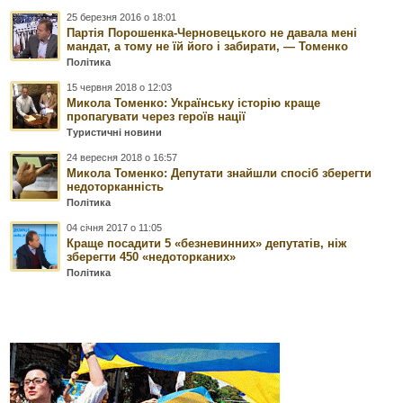
25 березня 2016 о 18:01
Партія Порошенка-Черновецького не давала мені
мандат, а тому не їй його і забирати, — Томенко
Політика
15 червня 2018 о 12:03
Микола Томенко: Українську історію краще
пропагувати через героїв нації
Туристичні новини
24 вересня 2018 о 16:57
Микола Томенко: Депутати знайшли спосіб зберегти
недоторканність
Політика
04 січня 2017 о 11:05
Краще посадити 5 «безневинних» депутатів, ніж
зберегти 450 «недоторканих»
Політика