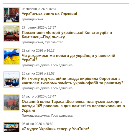
08 червня 2026 о 16:34
Українська книга на Одещині
Громадянська
27 травня 2026 о 17:37
Презентація «Історії української Конституції» в
Камʼянець-Подільську
Громадянська
,
Суспільство
22 квітня 2026 о 16:17
Чи діждемося ми поваги до українців у воюючій
Україні?
Громадська думка
,
Громадянська
15 квітня 2026 о 21:57
Як і чому під час війни влада вирішила боротися з
«антисемітизмом» замість українофобії та рашизму?!
Громадська думка
,
Громадянська
14 лютого 2026 о 17:47
Останній шлях Тараса Шевченка: плануємо заходи з
нагоди 165 роковин з дня памʼяті та перепоховання в
Україні
Громадська думка
,
Громадянська
05 січня 2026 о 20:39
«7 чудес України» тепер у YouTube!