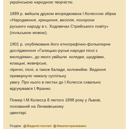
українською народною творчістю.
1889 р. вийшла друком впорядкована І.Колессою збірка
«Народження, хрещення, весілля, похорони
руського народу в с. Ходовичах Стрийського повіту»
(польською мовою).
1901 р. опубліковане його етнографічно-фольклорне
дослідженння «Галицько-руські народні пісні з
мелодіями», до якого увійшли колядки, щедрівки,
козацькі, жовнірські,
ліричні, пісні, а також балади, коломийки. Видання
привернуло чималу суспільну
увагу. Про нього в листах до І.Колесси схвально
відгукувався І.Франко.
Помер І.М.Колесса 8 лютого 1898 року у Львові,
похований на Личаківському
цвинтарі.
Розділи:
Видатні постаті
Некатегоризовано