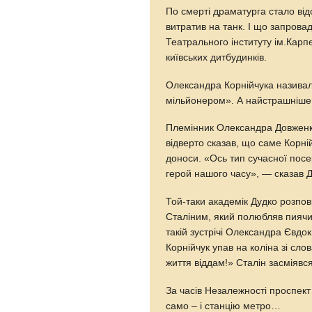
По смерті драматурга стало від
витратив на танк. І що запрова
Театрального інституту ім.Карп
київських дитбудинків.
Олександра Корнійчука назива
мільйонером». А найстрашніше 
Племінник Олександра Довженка
відверто сказав, що саме Корній
доноси. «Ось тип сучасної посе
герой нашого часу», — сказав 
Той-таки академік Дудко розпов
Сталіним, який полюбляв пиячи
такій зустрічі Олександра Євдо
Корнійчук упав на коліна зі сл
життя віддам!» Сталін засміявся 
За часів Незалежності проспек
само – і станцію метро…