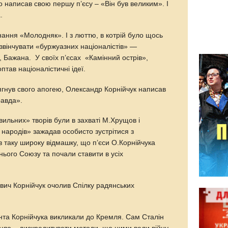
 написав свою першу п’єсу – «Він був великим». І
.
нання «Молодняк». І з люттю, в котрій було щось
звінчувати «буржуазних націоналістів» —
, Бажана. У своїх п’єсах «Камінний острів»,
тав націоналістичні ідеї.
ягнув свого апогею, Олександр Корнійчук написав
равда».
вильних» творів були в захваті М.Хрущов і
 народів» зажадав особисто зустрітися з
в таку широку відмашку, що п’єси О.Корнійчука
ього Союзу та почали ставити в усіх
ич Корнійчук очолив Спілку радянських
та Корнійчука викликали до Кремля. Сам Сталін