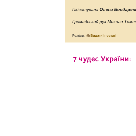
Підготувала
Олена Бондарен
Громадський рух Миколи Томен
Розділи:
Видатні постаті