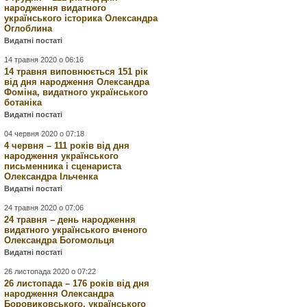
народження видатного
українського історика Олександра
Оглоблина
Видатні постаті
14 травня 2020 о 06:16
14 травня виповнюється 151 рік
від дня народження Олександра
Фоміна, видатного українського
ботаніка
Видатні постаті
04 червня 2020 о 07:18
4 червня – 111 років від дня
народження українського
письменника і сценариста
Олександра Ільченка
Видатні постаті
24 травня 2020 о 07:06
24 травня – день народження
видатного українського вченого
Олександра Богомольця
Видатні постаті
26 листопада 2020 о 07:22
26 листопада – 176 років від дня
народження Олександра
Боровиковського, українського