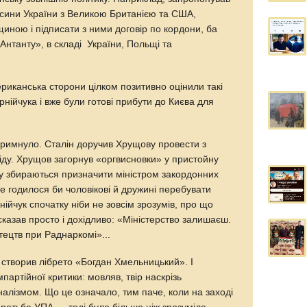
сини України з Великою Британією та США,
иною і підписати з ними договір по кордони, ба
Антанту», в складі України, Польщі та
ериканська сторони цілком позитивно оцінили такі
рнійчука і вже були готові прибути до Києва для
.
и, гримнуло. Сталін доручив Хрущову провести з
іду. Хрущов загорнув «оргвисновки» у пристойну
ку збираються призначити міністром закордонних
е годилося би чоловікові й дружині перебувати
нійчук спочатку ніби не зовсім зрозумів, про що
сказав просто і дохідливо: «Міністерство залишаєш.
тецтв при Раднаркомі»...
 створив лібрето «Богдан Хмельницький». І
партійної критики: мовляв, твір наскрізь
алізмом. Що це означало, тим паче, коли на заході