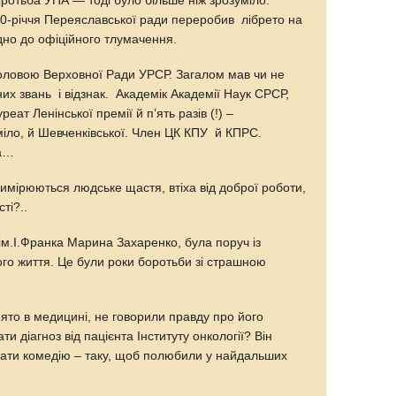
ротьба УПА — тоді було більше ніж зрозуміло.
0-річчя Переяславської ради переробив лібрето на
відно до офіційного тлумачення.
оловою Верховної Ради УРСР. Загалом мав чи не
зних звань і відзнак. Академік Академії Наук СРСР,
еат Ленінської премії й п’ять разів (!) –
міло, й Шевченківської. Член ЦК КПУ й КПРС.
на…
имірюються людське щастя, втіха від доброї роботи,
сті?..
ім.І.Франка Марина Захаренко, була поруч із
ого життя. Це були роки боротьби зі страшною
йнято в медицині, не говорили правду про його
и діагноз від пацієнта Інституту онкології? Він
сати комедію – таку, щоб полюбили у найдальших