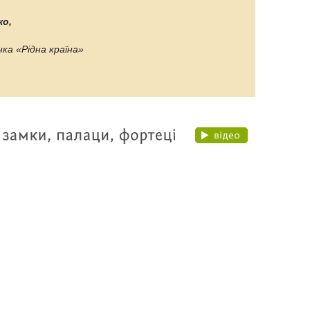
ко,
ка «Рідна країна»