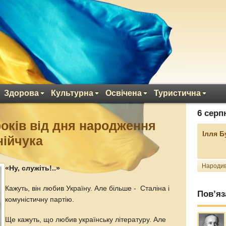
Здорова
Культурна
Освічена
Туристична
6 серп
років від дня народження
Ілля 
нійчука
Народив
«Ну, служіть!..»
Кажуть, він любив Україну. Але більше - Сталіна і
Пов’яз
комуністичну партію.
Ще кажуть, що любив українську літературу. Але