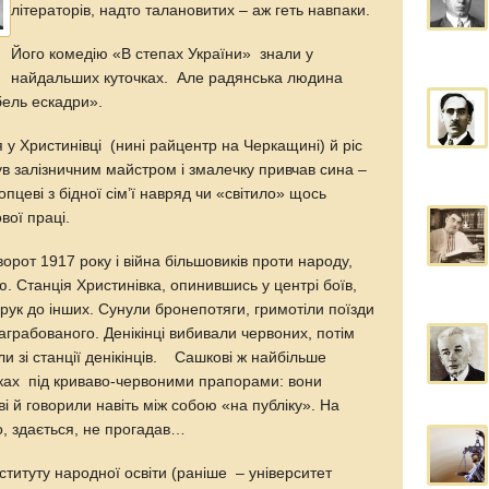
літераторів, надто талановитих – аж геть навпаки.
Його комедію «В степах України» знали у
найдальших куточках. Але радянська людина
бель ескадри».
 у Христинівці (нині райцентр на Черкащині) й ріс
був залізничним майстром і змалечку привчав сина –
пцеві з бідної сім’ї навряд чи «світило» щось
вої праці.
орот 1917 року і війна більшовиків проти народу,
. Станція Христинівка, опинившись у центрі боїв,
рук до інших. Сунули бронепотяги, гримотіли поїзди
аграбованого. Денікінці вибивали червоних, потім
 зі станції денікінців. Сашкові ж найбільше
ках під криваво-червоними прапорами: вони
ві й говорили навіть між собою «на публіку». На
ко, здається, не прогадав…
нституту народної освіти (раніше – університет