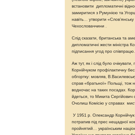
встановити дипломатичні відно
замиритися з Румунією та Угорщ
навіть… утворити «Слов’янську 
Чехословаччини .
Слід сказати, британська та ам
дипломатичні жести міністра Ко
підписання угод про співпрацю
Аж тут, як і слід було очікуват
Корнійчуком профілактичну бес
обгортку: мовляв, В.Василевсь
справ «братьної» Польщі, тож н
водночас на таких посадах. Кор
йдеться, то Микита Сергійович 
Очолиш Комісію у справах мис
У 1951 р. Олександр Корнійчук
потрапив під прес нещадної ком
пройнятий… українським націон