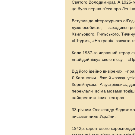
Святого Володимира). А 1925-го
це була перша п’єса про Леніна
Вступив до літературного об’єд
дуже особисте, — заходився ро
Хвильового, Рильського, Тичину
«Штурм», «На грані» завзято топ
Коли 1937-го червоний терор с
«найідейнішу» свою п’єсу – «П
Від його ідейно вивірених, «пра
Л.Каганович. Вже й «вождь усіх
Корнійчуком. А зустрівшись, да
переклали всіма мовами тодішн
найпрестижніших театрах.
33-річним Олександр Євдокимов
письменників України.
1942р. фронтового кореспонден