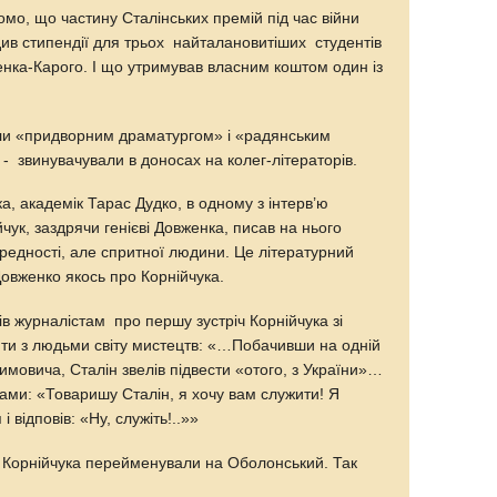
омо, що частину Сталінських премій під час війни
див стипендії для трьох найталановитіших студентів
енка-Карого. І що утримував власним коштом один із
ли «придворним драматургом» і «радянським
- звинувачували в доносах на колег-літераторів.
, академік Тарас Дудко, в одному з інтерв’ю
чук, заздрячи генієві Довженка, писав на нього
редності, але спритної людини. Це літературний
Довженко якось про Корнійчука.
ів журналістам про першу зустріч Корнійчука зі
ти з людьми світу мистецтв: «…Побачивши на одній
кимовича, Сталін звелів підвести «отого, з України»…
овами: «Товаришу Сталін, я хочу вам служити! Я
і відповів: «Ну, служіть!..»»
т Корнійчука перейменували на Оболонський. Так