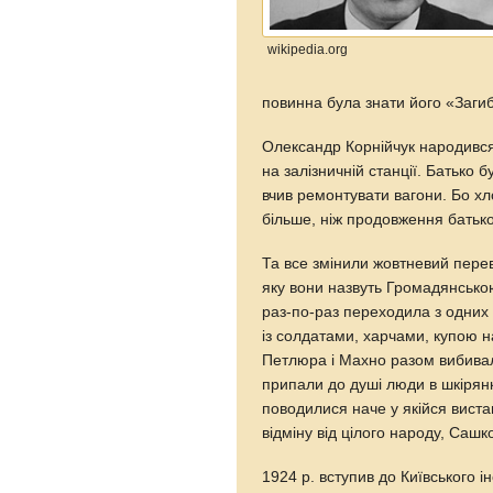
wikipedia.org
повинна була знати його «Заги
Олександр Корнійчук народився
на залізничній станції. Батько 
вчив ремонтувати вагони. Бо хло
більше, ніж продовження батько
Та все змінили жовтневий перев
яку вони назвуть Громадянською
раз-по-раз переходила з одних 
із солдатами, харчами, купою н
Петлюра і Махно разом вибивали
припали до душі люди в шкірян
поводилися наче у якійся виста
відміну від цілого народу, Саш
1924 р. вступив до Київського і