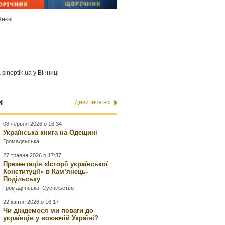
Києві
а
sinoptik.ua
у Вінниці
и
Дивитися всі
08 червня 2026 о 16:34
Українська книга на Одещині
Громадянська
27 травня 2026 о 17:37
Презентація «Історії української
Конституції» в Камʼянець-
Подільську
Громадянська
,
Суспільство
22 квітня 2026 о 16:17
Чи діждемося ми поваги до
українців у воюючій Україні?