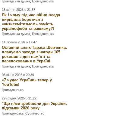
Громадська думка
,
Громадянська
15 квітня 2026 о 21:57
Як і чому під час війни влада
вирішила боротися з
«антисемітизмом» замість
українофобії та рашизму?!
Громадська думка
,
Громадянська
14 лютого 2026 о 17:47
Останній шлях Тараса Шевченка:
плануємо заходи з нагоди 165
роковин з дня памʼяті та
перепоховання в Україні
Громадська думка
,
Громадянська
05 січня 2026 о 20:39
«7 чудес України» тепер у
YouTube!
Громадянська
29 грудня 2025 о 21:22
"Що я/ми зробив/ли для України:
підсумки 2026 року
Громадянська
,
Суспільство