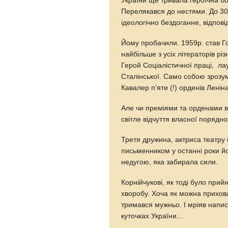
України ще тривала героїчна бо
Перелякався до нестями. До 30
ідеологічно бездоганне, відпо
Йому пробачили. 1959р. став Г
найбільше з усіх літераторів рі
Герой Соціалістичної праці, лаур
Сталінської. Само собою зрозу
Кавалер п’яти (!) орденів Лені
Але чи преміями та орденами в
світле відчуття власної порядно
Третя дружина, актриса театру 
письменником у останні роки й
недугою, яка забирала сили.
Корнійчукові, як тоді було при
хворобу. Хоча як можна приховат
тримався мужньо. І мріяв напи
куточках України…