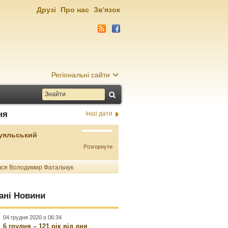
Друзі
Про нас
Зв'язок
Регіональні сайти
ня
Інші дати
Буяльський
Розгорнути
ся Володимир Фатальчук
ані Новини
04 грудня 2020 о 06:34
6 грудня – 121 рік від дня