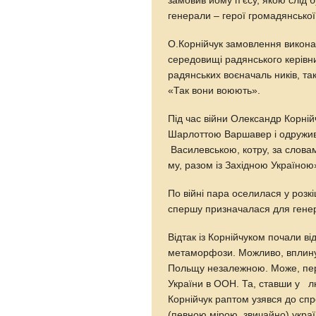
замовив йому п’єсу, якою слід
генерали – герої громадянської
О.Корнійчук замовлення викон
середовищі радянського керівн
радянських воєначаль ників, так
«Так вони воюють».
Під час війни Олександр Корні
Шарлоттою Варшавер і одружив
Василевською, котру, за слов
му, разом із Західною Україною
По війні пара оселилася у розк
спершу призначалася для генер
Відтак із Корнійчуком почали ві
метаморфози. Можливо, вплину
Польщу незалежною. Може, пер
України в ООН. Та, ставши у л
Корнійчук раптом узявся до спр
(певною мірою, звичайно) укра