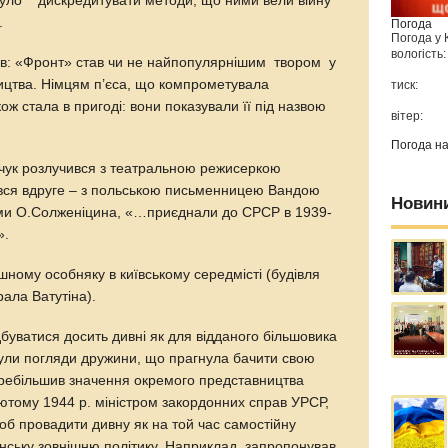
 було дискредитувати методи, що ними вели війну
.
Погода
Погода у
вологість:
ав: «Фронт» став чи не найпопулярнішим твором у
ицтва. Німцям п’єса, що компрометувала
тиск:
ож стала в пригоді: вони показували її під назвою
вітер:
Погода н
йчук розлучився з театральною режисеркою
ся вдруге – з польською письменницею Вандою
Новин
ами О.Солженіцина, «…приєднали до СРСР в 1939-
».
ішному особняку в київському середмісті (будівля
ала Ватутіна).
дбуватися досить дивні як для відданого більшовика
ли погляди дружини, що прагнула бачити свою
ебільшив значення окремого представництва
ютому 1944 р. міністром закордонних справ УРСР,
об провадити дивну як на той час самостійну
їнську зовнішню політику. Наприклад, запропонував