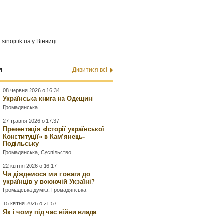
а
sinoptik.ua
у Вінниці
и
Дивитися всі
08 червня 2026 о 16:34
Українська книга на Одещині
Громадянська
27 травня 2026 о 17:37
Презентація «Історії української
Конституції» в Камʼянець-
Подільську
Громадянська
,
Суспільство
22 квітня 2026 о 16:17
Чи діждемося ми поваги до
українців у воюючій Україні?
Громадська думка
,
Громадянська
15 квітня 2026 о 21:57
Як і чому під час війни влада