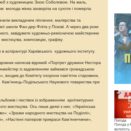
люб з художницею Зоєю Соболєвою. На жаль,
м: молода жінка захворіла на сухоти і померла.
ачили викладачем ліплення, малярства та
ї школи Фан-дер-Фліта у Пскові. А через два роки
кого, завідувати художньо-ремісничою майстернею
о мистецтва, композицію, графіку.
в аспірантурі Харківського художнього інституту.
 художник написав відомий «Портрет дружини Нестора
енмейстер із задовленням займався громадською
», входив до Комітету охорони пам'яток старовини,
о Кам'янець-Подільського Наукового товариства при
альбомів і листівок із зображенням архітектурних
ного мистецтва. Ось лише деякі з них: «Українська
во»; «Зразки народного мистецтва на Поділлі»;
», «Настінні паперові прикраси Кам'янеччини»,
Погода
Погода у
вологість: