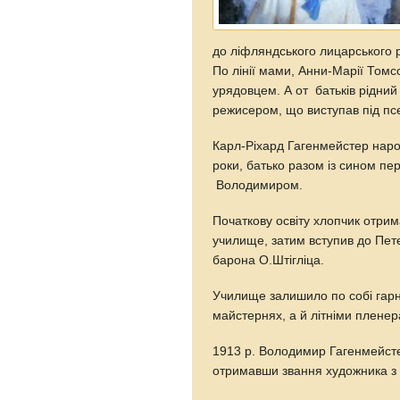
до ліфляндського лицарського р
По лінії мами, Анни-Марії Томс
урядовцем. А от батьків рідни
режисером, що виступав під пс
Карл-Ріхард Гагенмейстер нар
роки, батько разом із сином пе
Володимиром.
Початкову освіту хлопчик отри
училище, затим вступив до Пе
барона О.Штігліца.
Училище залишило по собі гарні
майстернях, а й літніми плене
1913 р. Володимир Гагенмейст
отримавши звання художника з 