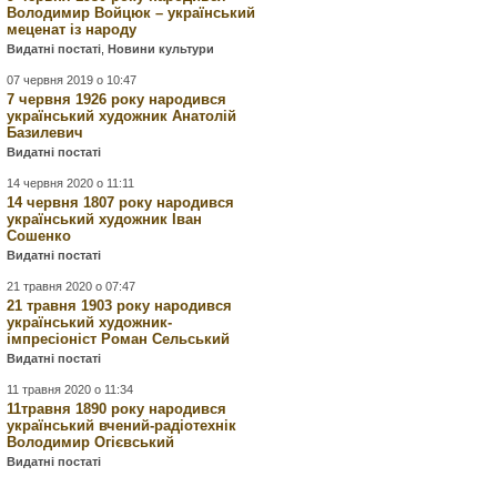
Володимир Войцюк – український
меценат із народу
Видатні постаті
,
Новини культури
07 червня 2019 о 10:47
7 червня 1926 року народився
український художник Анатолій
Базилевич
Видатні постаті
14 червня 2020 о 11:11
14 червня 1807 року народився
український художник Іван
Сошенко
Видатні постаті
21 травня 2020 о 07:47
21 травня 1903 року народився
український художник-
імпресіоніст Роман Сельський
Видатні постаті
11 травня 2020 о 11:34
11травня 1890 року народився
український вчений-радіотехнік
Володимир Огієвський
Видатні постаті