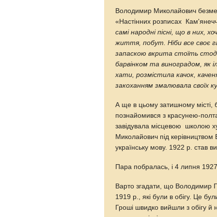
Володимир Миколайович безмеж
«Настінних розписах Кам'янеч
самі народні пісні, що в них, х
життя, побут. Ніби все своє г
запаскою вкрита стоїть стодо
барвінком та виноградом, як і
хати, розмістила качок, качен
закоханням змалювала своїх к
А ще в цьому затишному місті, 
познайомився з красунею-полт
завідувала місцевою школою х
Миколайович під керівництвом 
українську мову. 1922 р. став 
Пара побралась, і 4 липня 192
Варто згадати, що Володимир 
1919 p., які були в обігу. Це бу
Гроші швидко вийшли з обігу й н