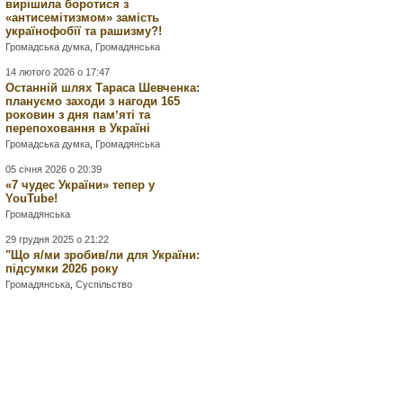
вирішила боротися з
«антисемітизмом» замість
українофобії та рашизму?!
Громадська думка
,
Громадянська
14 лютого 2026 о 17:47
Останній шлях Тараса Шевченка:
плануємо заходи з нагоди 165
роковин з дня памʼяті та
перепоховання в Україні
Громадська думка
,
Громадянська
05 січня 2026 о 20:39
«7 чудес України» тепер у
YouTube!
Громадянська
29 грудня 2025 о 21:22
"Що я/ми зробив/ли для України:
підсумки 2026 року
Громадянська
,
Суспільство