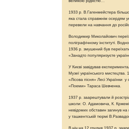
великою рідкістю…
1933 p. В.Гагенмейстера більш
яка стала справжнім осердям у
перевели на навчання до російс
Володимир Миколайович переїх
поліграфічному інституті. Водно
1936 р. змушений був переїхат
«Занадто популяризуєте украї
У Києві завідував експеримен
Музеї українського мистецтва. 
«Лісова пісня» Лесі Українки у
«Поеми» Тараса Шевченка.
1937 р. заарештували й розстрі
школи: О. Адамовича, К. Кржемін
невідомих обставин загинув на
у ташкентській тюрмі В.Развадо
В ніч на 12 грудня 1937 р. за