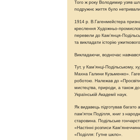
Того ж року Володимир узяв ш
подружнє життя було нетривали
1914 р. В.Гагенмейстера призн
креслення Художньо-промислово
перевели до Кам’янця-Подільсь
та викладати історію ужитковог
Викладаючи, водночас навчався 
Тут, у Кам’янці-Подільському,
Махна Галини Кузьменко». Гаг
роботою. Належав до «Просвіти
мистецтва, природи, а також д
Українській Академії наук.
Як видавець підготував багато 
пам'яток Поділля, книг з народ
старовина. Подільське гончарст
«Настінні розписи Кам'янеччини
«Поділля: Гутне шкло».