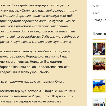
но любив українське народне мистецтво. У
тиск:
чини» писав:
«Селянські настінні розписи — ті ж
вітер:
оча іншими формами, селянка виспівує свої мрії,
Погода н
арне вбрання перенесла вона на будівлі. Ось як
ла, уся в різнобарвних пасках: улюбленим
люстраціями до пісень вкрила розписами стіни
Новин
ят на стінах господарчих будівель та особливо з
урочок, когутиків на мальовничих
курничках
».
багатому на архітектурні пам’ятки, Володимир
авкою Варварою Корецькою, яка на той час
удожнього ткацтва. Невдовзі Володимир
Варвари Іванівни почав наполегливо вивчати
викладати винятково українською.
7 р. в подружжя народилася донька Ольга.
Гагенмейстер був автором… подільських гривень
ли купюри номіналом 2 грн, 6 грн, 10 грн і 20 грн.
ині навіть у середовищі колекціонерів є