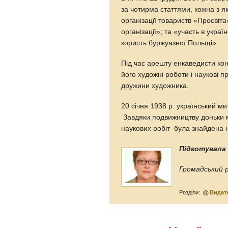
за чотирма статтями, кожна з я
організації товариств «Просвіта
організації»; та «участь в украї
користь буржуазної Польщі».
Під час арешту енкаведисти кон
його художні роботи і наукові п
дружини художника.
20 січня 1938 р. український м
Завдяки подвижництву доньки м
наукових робіт була знайдена 
Підготувала
Громадський р
Розділи:
Видатн