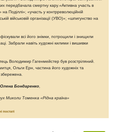
ких передбачала смертну кару.«Активна участь в
» на Поділлі»; «участь у контрреволюційній
нській військовій організації (УВО)»; «шпигунство на
фіскували всі його знімки, потрощили і знищили
раці. Забрали навіть художні килими і вишивки
итець Володимир Гагенмейстер був розстріляний.
итця, Ольги Ерн, частина його художніх та
і збережена.
 Олена Бондаренко
,
ух Миколи Томенка «Рідна країна»
і постаті