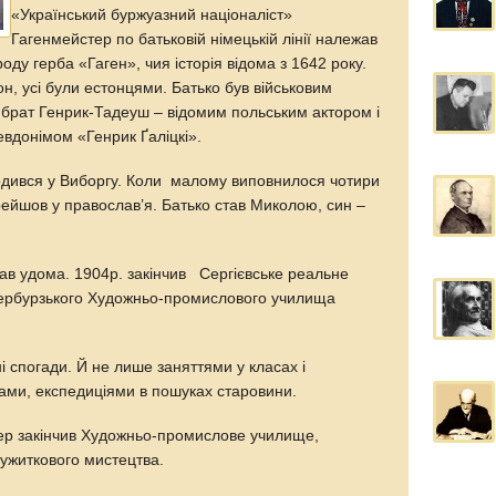
«Український буржуазний націоналіст»
Гагенмейстер по батьковій німецькій лінії належав
оду герба «Гаген», чия історія відома з 1642 року.
он, усі були естонцями. Батько був військовим
й брат Генрик-Тадеуш – відомим польським актором і
евдонімом «Генрик Ґаліцкі».
одився у Виборгу. Коли малому виповнилося чотири
рейшов у православ’я. Батько став Миколою, син –
мав удома. 1904р. закінчив Сергієвське реальне
тербурзького Художньо-промислового училища
 спогади. Й не лише заняттями у класах і
рами, експедиціями в пошуках старовини.
ер закінчив Художньо-промислове училище,
ужиткового мистецтва.