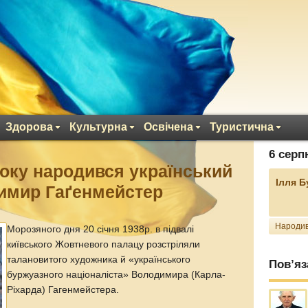
Здорова
Культурна
Освічена
Туристична
6 серп
року народився український
Ілля 
имир Гаґенмейстер
Народив
Морозяного дня 20 січня 1938р. в підвалі
київського Жовтневого палацу розстріляли
талановитого художника й «українського
Пов’яз
буржуазного націоналіста» Володимира (Карла-
Ріхарда) Гагенмейстера.