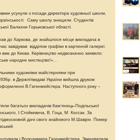
овики усунули з посади директора художньої школи,
країнськості. Саму школу знищили. Студентів
ької Балахни Горьковської області.
ав до Харкова, де знайшлося місце викладача в
час завідував відділом графіки в картинній галереї.
и вже до Києва. Керівництво недвозначно заявило:
нське народне мистецтво!»…
тальними художніми майстернями при
1936р. в Держлітвидаві України вийшла друком
 оформленні В.Гагенмейстера. Наступного року –
ляли багатьох викладачів Кам’янець-Подільської
ського, І.Стойкевича, В. Гоца, М. Коссак. За
 підмосковній дачі свого знайомого М.Шаврін. Помер
вський.
арештували і Володимира Гагенмейстера. Звинуватили