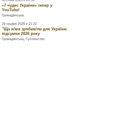
05 січня 2026 о 20:39
«7 чудес України» тепер у
YouTube!
Громадянська
29 грудня 2025 о 21:22
"Що я/ми зробив/ли для України:
підсумки 2026 року
Громадянська
,
Суспільство