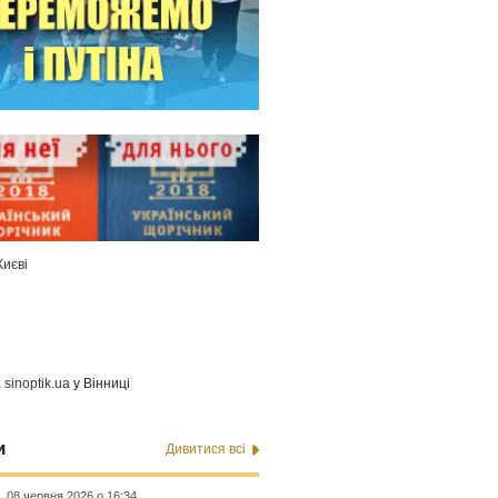
Києві
а
sinoptik.ua
у Вінниці
и
Дивитися всі
08 червня 2026 о 16:34