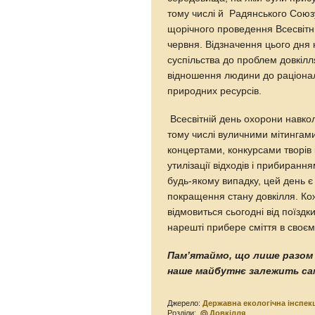
тому числі й Радянського Союз
щорічного проведення Всесвіт
червня. Відзначення цього дня
суспільства до проблем довкілля
відношення людини до раціонал
природних ресурсів.
Всесвітній день охорони навко
тому числі вуличними мітингам
концертами, конкурсами творів 
утилізації відходів і прибирання
будь-якому випадку, цей день 
покращення стану довкілля. Ко
відмовиться сьогодні від поїзд
нарешті прибере сміття в своєм
Пам’ятаймо, що лише разом
наше майбутнє залежить сам
Джерело:
Державна екологічна інспек
Розділи:
Довкілля