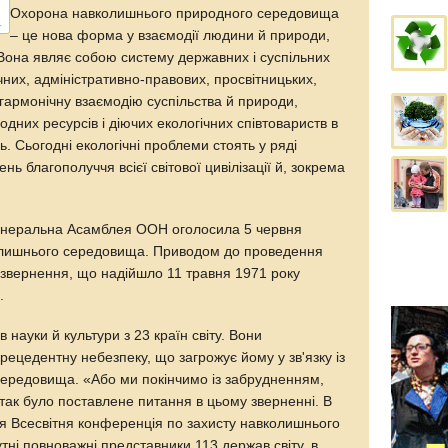
Охорона навколишнього природного середовища
– це нова форма у взаємодії людини й природи,
Вона являє собою систему державних і суспільних
чних, адміністративно-правових, просвітницьких,
гармонічну взаємодію суспільства й природи,
дних ресурсів і діючих екологічних співтовариств в
нь. Сьогодні екологічні проблеми стоять у ряді
нь благополуччя всієї світової цивілізації й, зокрема
Генеральна Асамблея ООН оголосила 5 червня
олишнього середовища. Приводом до проведення
ло звернення, що надійшло 11 травня 1971 року
.
 науки й культури з 23 країн світу. Вони
ецедентну небезпеку, що загрожує йому у зв'язку із
ередовища. «Або ми покінчимо із забрудненням,
 так було поставлене питання в цьому зверненні. В
ся Всесвітня конференція по захисту навколишнього
тні повноважні представники 113 держав світу, в