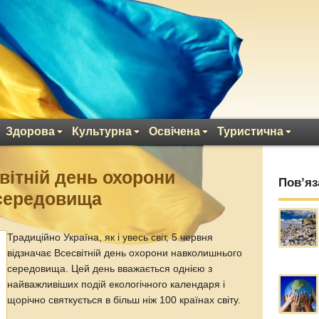
Здорова
Культурна
Освічена
Туристична
вітній день охорони
Пов’яз
середовища
Традиційно Україна, як і увесь світ, 5 червня
відзначає Всесвітній день охорони навколишнього
середовища. Цей день вважається однією з
найважливіших подій екологічного календаря і
щорічно святкується в більш ніж 100 країнах світу.