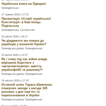
Українська книга на Одещині
Громадянська
27 травня 2026 о 17:37
Презентація «Історії української
Конституції» в Камʼянець-
Подільську
Громадянська
,
Суспільство
22 квітня 2026 о 16:17
Чи діждемося ми поваги до
українців у воюючій Україні?
Громадська думка
,
Громадянська
15 квітня 2026 о 21:57
Як і чому під час війни влада
вирішила боротися з
«антисемітизмом» замість
українофобії та рашизму?!
Громадська думка
,
Громадянська
14 лютого 2026 о 17:47
Останній шлях Тараса Шевченка:
плануємо заходи з нагоди 165
роковин з дня памʼяті та
перепоховання в Україні
Громадська думка
,
Громадянська