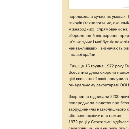
породжена в сучасних умовах. 
заходів (технологічних, економі
міжнародних), спрямованих на 
збереження й відтворення приро
ім'я живучих і майбутніх поколі
найважливіших і визначають ріве
, нашої країни.
Так, ще 15 грудня 1972 року 
Всесвітнім днем охорони навк
цієї всесвітньої акції послужи
генеральному секретареві ООН
Звернення підписали 2200 діячів
попереджали людство про безпр
забрудненням навколишнього с
або воно покінчить із нами», —
1972 році у Стокгольмі відбула
середовища, на якій були прису