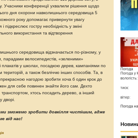
у. Учасники конференції ухвалили рішення щодо
нього дня охорони навколишнього середовища 5
 кожного року допомагає привернути увагу
 і підкреслює гостру необхідність у зміні
ьного використання та відтворення
лишнього середовища відзначається по-різному, у
и, парадами велосипедистів, «зеленими»
і плакатів у школах, посадкою дерев, кампаніями по
Погода
м територій, а також безліччю інших способів. Та, в
Погода у
вологість:
є прекрасною нагодою зробити хоча б один крок до
жен для себе повинен знайти його сам. Дехто
тиск:
ки транспортом, хтось посадить дерево, а інший
вітер:
у дворі.
Погода н
 ми зможемо зробити довкілля чистішим, адже
е від нас!
Новин
ція