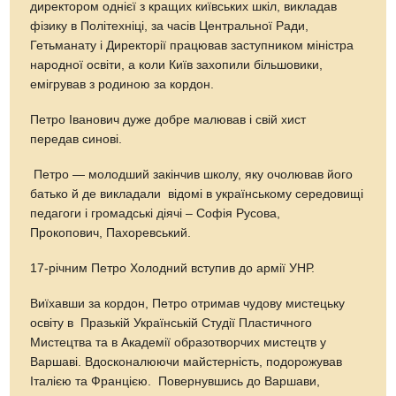
директором однієї з кращих київських шкіл, викладав
фізику в Політехніці, за часів Центральної Ради,
Гетьманату і Директорії працював заступником міністра
народної освіти, а коли Київ захопили більшовики,
емігрував з родиною за кордон.
Петро Іванович дуже добре малював і свій хист
передав синові.
Петро — молодший закінчив школу, яку очолював його
батько й де викладали відомі в українському середовищі
педагоги і громадські діячі – Софія Русова,
Прокопович, Пахоревський.
17-річним Петро Холодний вступив до армії УНР.
Виїхавши за кордон, Петро отримав чудову мистецьку
освіту в Празькій Українській Студії Пластичного
Мистецтва та в Академії образотворчих мистецтв у
Варшаві. Вдосконалюючи майстерність, подорожував
Італією та Францією. Повернувшись до Варшави,