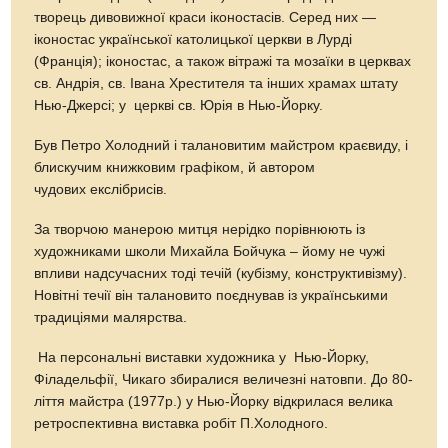
творець дивовижної краси іконостасів. Серед них —
іконостас української католицької церкви в Лурді
(Франція); іконостас, а також вітражі та мозаїки в церквах
св. Андрія, св. Івана Хрестителя та інших храмах штату
Нью-Джерсі; у церкві св. Юрія в Нью-Йорку.
Був Петро Холодний і талановитим майстром краєвиду, і
блискучим книжковим графіком, й автором
чудових екслібрисів.
За творчою манерою митця нерідко порівнюють із
художниками школи Михайла Бойчука – йому не чужі
впливи надсучасних тоді течій (кубізму, конструктивізму).
Новітні течії він талановито поєднував із українськими
традиціями малярства.
На персональні виставки художника у Нью-Йорку,
Філадельфії, Чикаго збиралися величезні натовпи. До 80-
ліття майстра (1977р.) у Нью-Йорку відкрилася велика
ретроспективна виставка робіт П.Холодного.