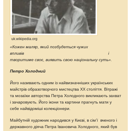
uk.wikipedia.org
«Кожен маляр, який позбудеться чужих
впливів і
творитиме своє, виявить свою національну суть».
Петро Холодний
Його називають одним із найвизначніших українських
майстрів образотворчого мистецтва ХХ століття. Вітражі
та мозаїки авторства Петра Холодного викликають захват
і зачаровують. Його ікони та картини прагнуть мати у
себе найвідоміші колекціонери.
Майбутній художник народився у Києві, в сім’ї вченого і
державного діяча Петра Івановича Холодного, який був