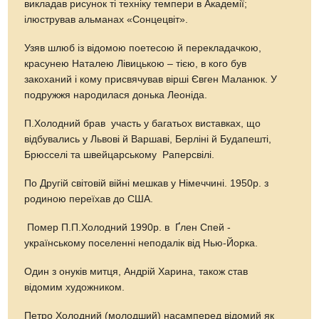
викладав рисунок ті техніку темпери в Академії;
ілюстрував альманах «Сонцецвіт».
Узяв шлюб із відомою поетесою й перекладачкою,
красунею Наталею Лівицькою – тією, в кого був
закоханий і кому присвячував вірші Євген Маланюк. У
подружжя народилася донька Леоніда.
П.Холодний брав участь у багатьох виставках, що
відбувались у Львові й Варшаві, Берліні й Будапешті,
Брюсселі та швейцарському Раперсвілі.
По Другій світовій війні мешкав у Німеччині. 1950р. з
родиною переїхав до США.
Помер П.П.Холодний 1990р. в Ґлен Спей -
українському поселенні неподалік від Нью-Йорка.
Один з онуків митця, Андрій Харина, також став
відомим художником.
Петро Холодний (молодший) насамперед відомий як