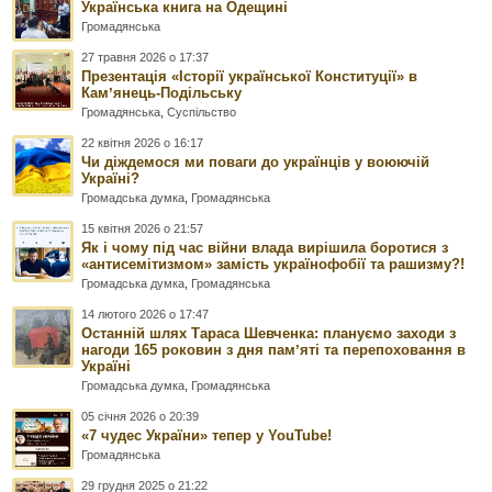
Українська книга на Одещині
Громадянська
27 травня 2026 о 17:37
Презентація «Історії української Конституції» в
Камʼянець-Подільську
Громадянська
,
Суспільство
22 квітня 2026 о 16:17
Чи діждемося ми поваги до українців у воюючій
Україні?
Громадська думка
,
Громадянська
15 квітня 2026 о 21:57
Як і чому під час війни влада вирішила боротися з
«антисемітизмом» замість українофобії та рашизму?!
Громадська думка
,
Громадянська
14 лютого 2026 о 17:47
Останній шлях Тараса Шевченка: плануємо заходи з
нагоди 165 роковин з дня памʼяті та перепоховання в
Україні
Громадська думка
,
Громадянська
05 січня 2026 о 20:39
«7 чудес України» тепер у YouTube!
Громадянська
29 грудня 2025 о 21:22