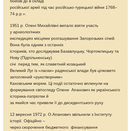
бойові дії в складі
російської армії під час російсько-турецької війни 1768–
74 р.р.».
1951 р. Олені Михайлівні випало взяти участь
у археологічних
експедиціях місцями розташування Запорозьких січей.
Вона була одним з останніх
істориків, хто досліджував Базавлуцьку, Чортомлицьку та
Нову (Підпільненську)
січі перед тим, як славетний козацький
Великий Луг із «ласки» радянської влади був цілковито
затоплений «рукотворним»
Каховським морем. Ці події остаточно вплинули на
формування світогляду Олени Апанович як українського
історика-патріотки й
за якийся час привели її до дисидентського руху.
12 вересня 1972 р. О.Апанович звільнили з Інституту
історії. Офіційно –
через скорочення бюджетного фінансування