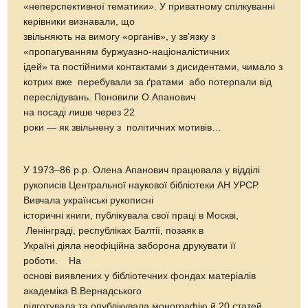
«неперспективної тематики». У приватному спілкуванні
керівники визнавали, що
звільняють на вимогу «органів», у зв’язку з
«пропагуванням буржуазно-націоналістичних
ідей» та постійними контактами з дисидентами, чимало з
котрих вже перебували за ґратами або потерпали від
переслідувань. Поновили О.Апанович
на посаді лише через 22
роки — як звільнену з політичних мотивів…
У 1973–86 р.р. Олена Апанович працювала у відділі
рукописів Центральної наукової бібліотеки АН УРСР.
Вивчала українські рукописні
історичні книги, публікувала свої праці в Москві,
Ленінграді, республіках Балтії, позаяк в
Україні діяла неофіційна заборона друкувати її
роботи. На
основі виявлених у бібліотечних фондах матеріалів
академіка В.Вернадського
підготувала та опублікувала монографію й 20 статей.