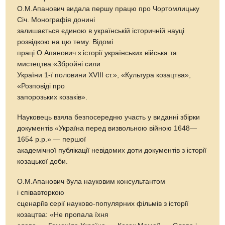
О.М.Апанович видала першу працю про Чортомлицьку
Січ. Монографія донині
залишається єдиною в українській історичній науці
розвідкою на цю тему. Відомі
праці О.Апанович з історії українських війська та
мистецтва:«Збройні сили
України 1-ї половини XVIII ст.», «Культура козацтва»,
«Розповіді про
запорозьких козаків».
Науковець взяла безпосередню участь у виданні збірки
документів «Україна перед визвольною війною 1648—
1654 р.р.» — першої
академічної публікації невідомих доти документів з історії
козацької доби.
О.М.Апанович була науковим консультантом
і співавторкою
сценаріїв серії науково-популярних фільмів з історії
козацтва: «Не пропала їхня