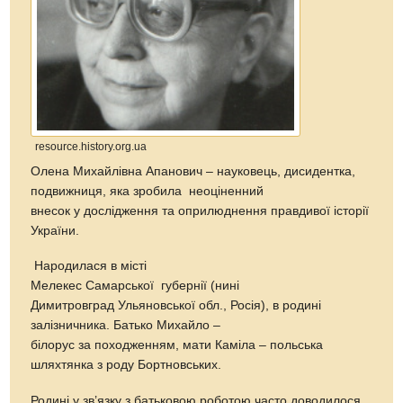
resource.history.org.ua
Олена Михайлівна Апанович – науковець, дисидентка,
подвижниця, яка зробила неоціненний
внесок у дослідження та оприлюднення правдивої історії
України.
Народилася в місті
Мелекес Самарської губернії (нині
Димитровград Ульяновської обл., Росія), в родині
залізничника. Батько Михайло –
білорус за походженням, мати Каміла – польська
шляхтянка з роду Бортновських.
Родині у зв’язку з батьковою роботою часто доводилося