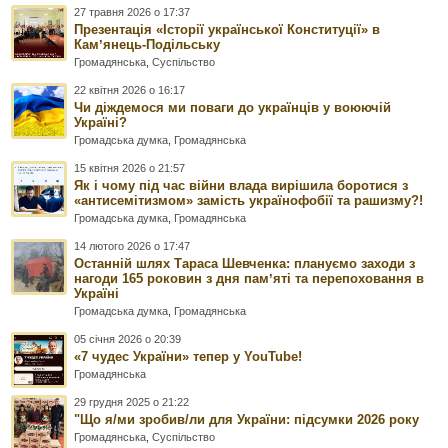
27 травня 2026 о 17:37
Презентація «Історії української Конституції» в
Камʼянець-Подільську
Громадянська
,
Суспільство
22 квітня 2026 о 16:17
Чи діждемося ми поваги до українців у воюючій
Україні?
Громадська думка
,
Громадянська
15 квітня 2026 о 21:57
Як і чому під час війни влада вирішила боротися з
«антисемітизмом» замість українофобії та рашизму?!
Громадська думка
,
Громадянська
14 лютого 2026 о 17:47
Останній шлях Тараса Шевченка: плануємо заходи з
нагоди 165 роковин з дня памʼяті та перепоховання в
Україні
Громадська думка
,
Громадянська
05 січня 2026 о 20:39
«7 чудес України» тепер у YouTube!
Громадянська
29 грудня 2025 о 21:22
"Що я/ми зробив/ли для України: підсумки 2026 року
Громадянська
,
Суспільство