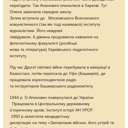
переїздити. Так Апановичі опинилися в Харкові. Тут
Олена закінчила середню школу.
Затим вступила до Московського Всесоюзного
комуністичного (так він тоді називався) інституту
журналістики. Його невдовзі
ліквідували, й дівчина продовжила навчання на
філологічному факультеті (російські
мова та література) Харківського педагогічного
інституту.
Під час Другої світової війни перебувала в евакуації в
Казахстані, потім переїхала до Уфи (Башкирія), де
працювала кореспонденткою радіо
та інструктором Башкирського радіокомітету.
1944 р. О.Апанович повернулася до України.
Працювала в Центральному державному
історичному архіві, Інституті історії АН УРСР.
1950 р.захистила кандидатську
дисертацію на тему «Запорозьке військо, його устрій та