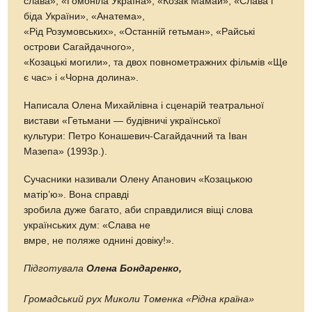
слава», «Гомоніла Україна», «Козак Мамай», «Слава і
біда України», «Анатема»,
«Рід Розумовських», «Останній гетьман», «Райські
острови Сагайдачного»,
«Козацькі могили», та двох повнометражних фільмів «Ще
є час» і «Чорна долина».
Написала Олена Михайлівна і сценарій театральної
вистави «Гетьмани — будівничі української
культури: Петро Конашевич-Сагайдачний та Іван
Мазепа» (1993р.).
Сучасники називали Олену Апанович «Козацькою
матір’ю». Вона справді
зробила дуже багато, аби справдилися віщі слова
українських дум: «Слава не
вмре, не поляже однині довіку!».
Підготувала
Олена Бондаренко,
Громадський рух Миколи Томенка «Рідна країна»