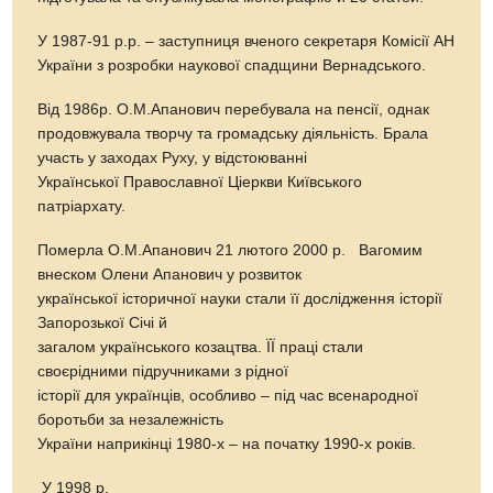
У 1987-91 р.р. – заступниця вченого секретаря Комісії АН
України з розробки наукової спадщини Вернадського.
Від 1986р. О.М.Апанович перебувала на пенсії, однак
продовжувала творчу та громадську діяльність. Брала
участь у заходах Руху, у відстоюванні
Української Православної Ціеркви Київського
патріархату.
Померла О.М.Апанович 21 лютого 2000 р. Вагомим
внеском Олени Апанович у розвиток
української історичної науки стали її дослідження історії
Запорозької Січі й
загалом українського козацтва. ЇЇ праці стали
своєрідними підручниками з рідної
історії для українців, особливо – під час всенародної
боротьби за незалежність
України наприкінці 1980-х – на початку 1990-х років.
У 1998 р.