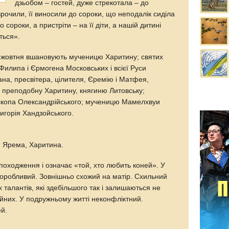
дзьобом – гостей, дуже стрекотала – до
рочили, її виносили до сороки, що неподалік сиділа
 сороки, а пристріти – на її діти, а нашій дитині
ться».
жовтня вшановують мученицю Харитину; святих
 Филипа і Єрмогена Московських і всієї Руси
на, пресвітера, цілителя, Єремію і Матфея,
; преподобну Харитину, княгиню Литовську;
ископа Олександрійського; мученицю Мамелхвуи
игорія Хандзойського.
, Ярема, Харитина.
оходження і означає «той, хто любить коней». У
воробливий. Зовнішньо схожий на матір. Схильний
х талантів, які здебільшого так і залишаються не
ійних. У подружньому житті неконфліктний.
ей.