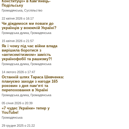
Конституції» в Камʼянець-
Подільську
Громадянська
,
Суспільство
22 квітня 2026 о 16:17
Чи діждемося ми поваги до
українців у воюючій Україні?
Громадська думка
,
Громадянська
15 квітня 2026 о 21:57
Як і чому під час війни влада
вирішила боротися з
«антисемітизмом» замість
українофобії та рашизму?!
Громадська думка
,
Громадянська
14 лютого 2026 о 17:47
Останній шлях Тараса Шевченка:
плануємо заходи з нагоди 165
роковин з дня памʼяті та
перепоховання в Україні
Громадська думка
,
Громадянська
05 січня 2026 о 20:39
«7 чудес України» тепер у
YouTube!
Громадянська
29 грудня 2025 о 21:22