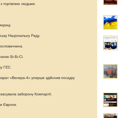
з торгівлею людьми.
мериці.
нську Національну Раду.
хословаччина.
анію Бі-Бі-Сі.
ку ГЕС.
парат «Венера-4» уперше здійснив посадку
скасувала заборону Компартії.
ди Європи.