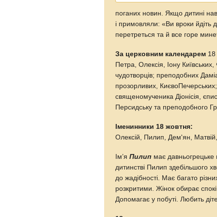
поганих новин. Якщо дитині нав
і примовляли: «Ви вроки йдіть до
перетреться та й все горе мине
За церковним календарем
18 
Петра, Олексія, Іону Київських,
чудотворців; преподобних Даміа
прозорливих, Києво­Печерських
священомученика Діонісія, єп
Персидську та преподобного Гр
Іменинники 18 жовтня:
Олексій, Пилип, Дем'ян, Матвій
Ім’я
Пилип
має давньогрецьке п
дитинстві Пилип здебільшого х
до жадібності. Має багато різни
розкритими. Жінок обирає спок
Допомагає у побуті. Любить діт