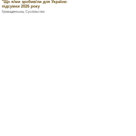
"Що я/ми зробив/ли для України:
підсумки 2026 року
Громадянська
,
Суспільство