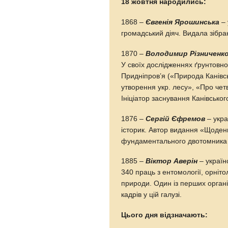
18 жовтня народились:
1868 –
Євгенія Ярошинська
– 
громадський діяч. Видала зібра
1870 –
Володимир Різниченк
У своїх дослідженнях ґрунтовно
Придніпров’я («Природа Канівсь
утворення укр. лесу», «Про четв
Ініціатор заснування Канівсько
1876 –
Сергій Єфремов
– укра
історик. Автор видання «Щоден
фундаментального двотомника «
1885 –
Віктор Аверін
– україн
340 праць з ентомології, орніто
природи. Один із перших органі
кадрів у цій галузі.
Цього дня відзначають: