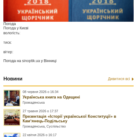
Погода
Погода у
Києві
вологість:
тиск:
вітер:
Погода на
sinoptik.ua
у Вінниці
Новини
Дивитися всі
08 червня 2026 о 16:34
Українська книга на Одещині
Громадянська
27 травня 2026 о 17:37
Презентація «Історії української Конституції» в
Камʼянець-Подільську
Громадянська
,
Суспільство
22 квітня 2026 о 16:17