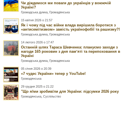
Чи діждемося ми поваги до українців у воюючій
Україні?
Громадська думка
,
Громадянська
15 квітня 2026 о 21:57
Як і чому під час війни влада вирішила боротися з
«антисемітизмом» замість українофобії та рашизму?!
Громадська думка
,
Громадянська
14 лютого 2026 о 17:47
Останній шлях Тараса Шевченка: плануємо заходи з
нагоди 165 роковин з дня памʼяті та перепоховання в
Україні
Громадська думка
,
Громадянська
05 січня 2026 о 20:39
«7 чудес України» тепер у YouTube!
Громадянська
29 грудня 2025 о 21:22
"Що я/ми зробив/ли для України: підсумки 2026 року
Громадянська
,
Суспільство