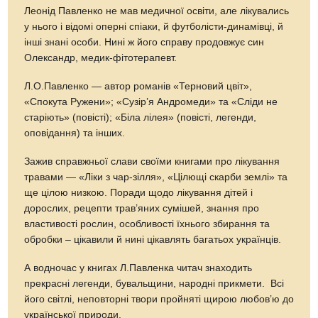
Леонід Павленко не мав медичної освіти, але лікувались
у нього і відомі оперні спіаки, й футболісти-динамівці, й
інші знані особи. Нині ж його справу продовжує син
Олександр, медик-фітотерапевт.
Л.О.Павленко — автор романів «Терновий цвіт»,
«Спокута Ружени»; «Сузір’я Андромеди» та «Сліди не
старіють» (повісті); «Біла лілея» (повісті, легенди,
оповідання) та інших.
Зажив справжньої слави своїми книгами про лікування
травами — «Ліки з чар-зілля», «Цілющі скарби землі» та
ще цілою низкою. Поради щодо лікування дітей і
дорослих, рецепти трав’яних сумішей, знання про
властивості рослин, особливості їхнього збирання та
обробки – цікавили й нині цікавлять багатьох українців.
А водночас у книгах Л.Павленка читач знаходить
прекрасні легенди, бувальщини, народні прикмети. Всі
його світлі, неповторні твори пройняті щирою любов’ю до
української природи.