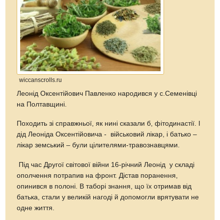
wiccanscrolls.ru
Леонід Оксентійович Павленко народився у с.Семенівці
на Полтавщині.
Походить зі справжньої, як нині сказали б, фітодинастії. І
дід Леоніда Оксентійовича - військовий лікар, і батько –
лікар земський – були цілителями-травознавцями.
Під час Другої світової війни 16-річний Леонід у складі
ополчення потрапив на фронт. Дістав поранення,
опинився в полоні. В таборі знання, що їх отримав від
батька, стали у великій нагоді й допомогли врятувати не
одне життя.