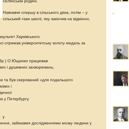
селянській родині.
Навчавчя спершу в сільського дяка, потім – у
сільський-таки школі, яку закінчив на відмінно,
культет Харківського
рсі отримав університетську золоту медаль за
893р.) О.Ющенко працював
вих і душевних захворювань;
ни та був скерований «для подальшого
ових і
дичної
а у Петербургу.
і у
ділення, займавмя дослідженнями мозку людини у