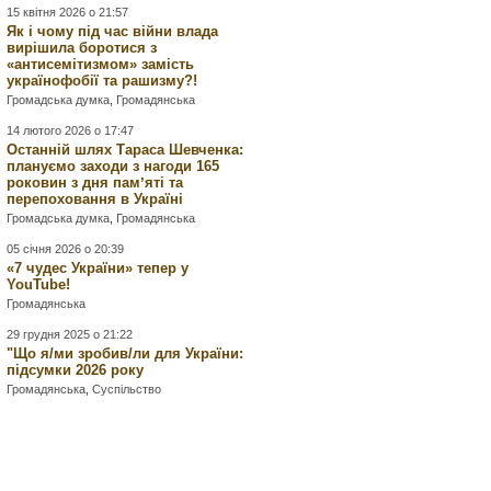
15 квітня 2026 о 21:57
Як і чому під час війни влада
вирішила боротися з
«антисемітизмом» замість
українофобії та рашизму?!
Громадська думка
,
Громадянська
14 лютого 2026 о 17:47
Останній шлях Тараса Шевченка:
плануємо заходи з нагоди 165
роковин з дня памʼяті та
перепоховання в Україні
Громадська думка
,
Громадянська
05 січня 2026 о 20:39
«7 чудес України» тепер у
YouTube!
Громадянська
29 грудня 2025 о 21:22
"Що я/ми зробив/ли для України:
підсумки 2026 року
Громадянська
,
Суспільство