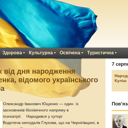
Здорова
Культурна
Освічена
Туристична
7 серп
ік від дня народження
Народ
ка, відомого українського
Куліш
ра
Пов’яз
Олександр Іванович Ющенко — один із
засновників біохімічного напряму в
психіатрії. Народився у хуторі
Водотеча неподалік Глухова, що на Чернігівщині, в