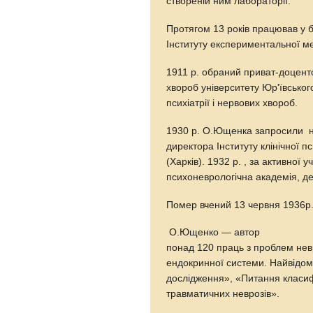
створеній ним лабораторії.
Протягом 13 років працював у б
Інституту експериментальної м
1911 р. обраний приват-доцент
хвороб університету Юр'ївськог
психіатрії і нервових хвороб.
1930 р. О.Ющенка запросили
директора Інституту клінічної пси
(Харків). 1932 р. , за активної 
психоневрологічна академія, де 
Помер вчений 13 червня 1936р. 
О.Ющенко — автор
понад 120 праць з проблем нев
ендокринної системи. Найвідоміш
дослідження», «Питання класифі
травматичних неврозів».