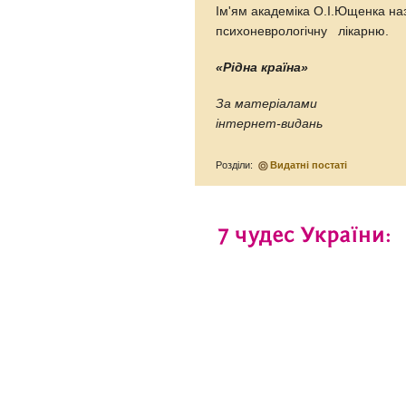
Ім'ям академіка О.І.Ющенка на
психоневрологічну лікарню.
«Рідна країна»
За матеріалами
інтернет-видань
Розділи:
Видатні постаті