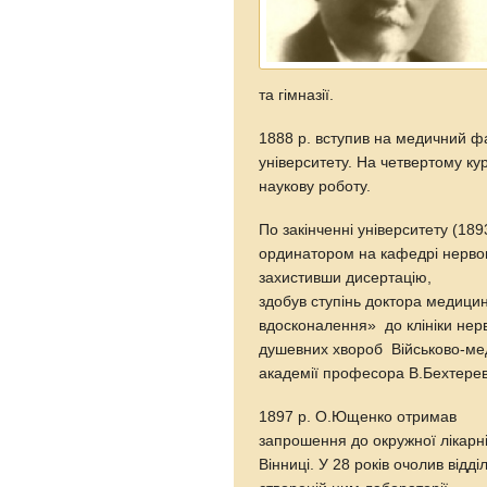
та гімназії.
1888 р. вступив на медичний фа
університету. На четвертому ку
наукову роботу.
По закінченні університету (1
ординатором на кафедрі нерво
захистивши дисертацію,
здобув ступінь доктора медици
вдосконалення» до клініки нерв
душевних хвороб Військово-ме
академії професора В.Бехтерев
1897 р. О.Ющенко отримав
запрошення до окружної лікарн
Вінниці. У 28 років очолив від