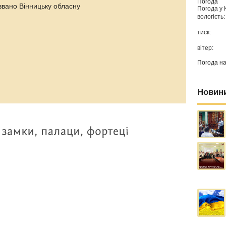
Погода
звано Вінницьку обласну
Погода у
вологість:
тиск:
вітер:
Погода н
Новин