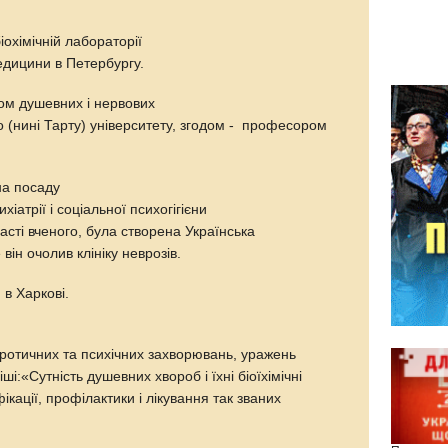
іохімічній лабораторії
едицини в Петербургу.
ом душевних і нервових
о (нині Тарту) університету, згодом - професором
 на посаду
хіатрії і соціальної психогігієни
участі вченого, була створена Українська
він очолив клініку неврозів.
в Харкові.
ротичних та психічних захворювань, уражень
і:«Сутність душевних хвороб і їхні біоїхімічні
кації, профілактики і лікування так званих