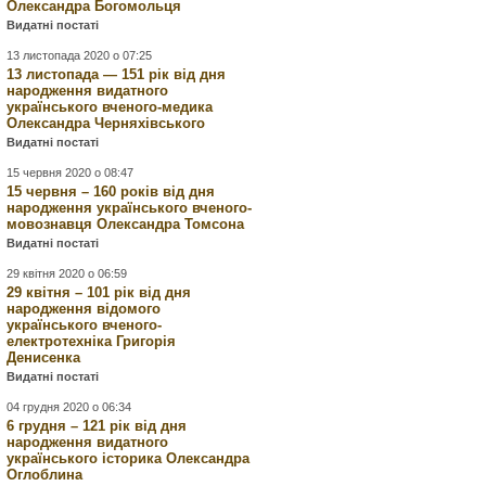
Олександра Богомольця
Видатні постаті
13 листопада 2020 о 07:25
13 листопада — 151 рік від дня
народження видатного
українського вченого-медика
Олександра Черняхівського
Видатні постаті
15 червня 2020 о 08:47
15 червня – 160 років від дня
народження українського вченого-
мовознавця Олександра Томсона
Видатні постаті
29 квітня 2020 о 06:59
29 квітня – 101 рік від дня
народження відомого
українського вченого-
електротехніка Григорія
Денисенка
Видатні постаті
04 грудня 2020 о 06:34
6 грудня – 121 рік від дня
народження видатного
українського історика Олександра
Оглоблина