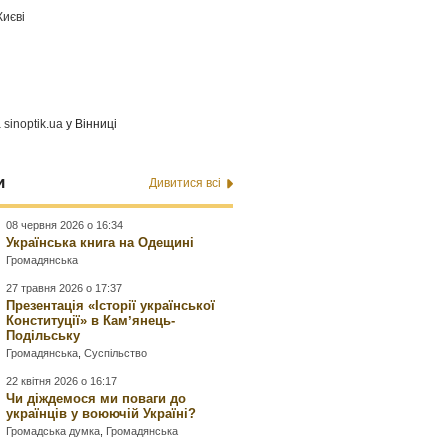
Києві
а
sinoptik.ua
у Вінниці
и
Дивитися всі
08 червня 2026 о 16:34
Українська книга на Одещині
Громадянська
27 травня 2026 о 17:37
Презентація «Історії української
Конституції» в Камʼянець-
Подільську
Громадянська
,
Суспільство
22 квітня 2026 о 16:17
Чи діждемося ми поваги до
українців у воюючій Україні?
Громадська думка
,
Громадянська