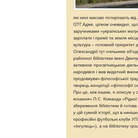
які нині масово потерпають від 
ОТГ.Адже, цілком очевидно, що 
заручниками «українських матро
зарплати і премії та земля місц
культура – головний пріоритет 
Олександрії:тут очільники об’є
районної бібліотеки імені Дмит
активною просвітницькою діяльн
народився і жив видатний вче
продовжувач філософської трад
творець концепції «філософії с
Про це, між іншим, я описую у 
кохання».П.С. Команда «Рідної 
збереження бібліотеки й готова
у цій сумній історії, що в нин
професійні футбольні клуби УП
«Інгулець»), а на бібліотеку гр