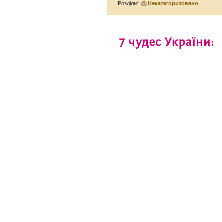
Розділи:
Некатегоризовано