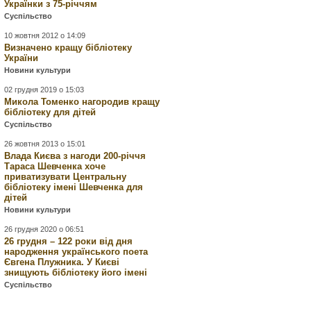
Українки з 75-річчям
Суспільство
10 жовтня 2012 о 14:09
Визначено кращу бібліотеку
України
Новини культури
02 грудня 2019 о 15:03
Микола Томенко нагородив кращу
бібліотеку для дітей
Суспільство
26 жовтня 2013 о 15:01
Влада Києва з нагоди 200-річчя
Тараса Шевченка хоче
приватизувати Центральну
бібліотеку імені Шевченка для
дітей
Новини культури
26 грудня 2020 о 06:51
26 грудня – 122 роки від дня
народження українського поета
Євгена Плужника. У Києві
знищують бібліотеку його імені
Суспільство