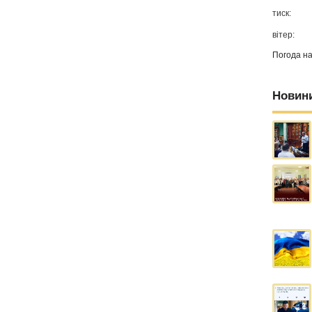
тиск:
вітер:
Погода н
Новин