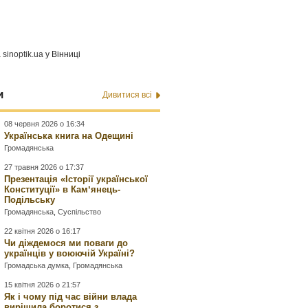
а
sinoptik.ua
у Вінниці
и
Дивитися всі
08 червня 2026 о 16:34
Українська книга на Одещині
Громадянська
27 травня 2026 о 17:37
Презентація «Історії української
Конституції» в Камʼянець-
Подільську
Громадянська
,
Суспільство
22 квітня 2026 о 16:17
Чи діждемося ми поваги до
українців у воюючій Україні?
Громадська думка
,
Громадянська
15 квітня 2026 о 21:57
Як і чому під час війни влада
вирішила боротися з