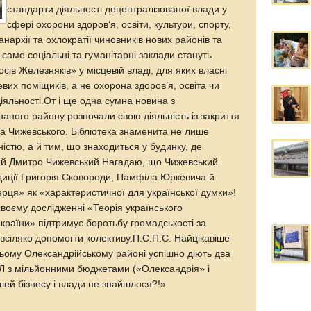
стандарти діяльності децентралізованої влади у
сфері охорони здоров‘я, освіти, культури, спорту,
анархії та охлократії чиновників нових районів та
саме соціальні та гуманітарні заклади стануть
сів Железняків» у місцевій владі, для яких власні
евих поміщиків, а не охорона здоров’я, освіта чи
діяльності.От і ще одна сумна новина з
днаного району розпочали свою діяльність із закриття
ра Чижевського. Бібліотека знаменита не лише
істю, а й тим, що знаходиться у будинку, де
ний Дмитро Чижевський.Нагадаю, що Чижевський
иції Григорія Сковороди, Памфіла Юркевича й
ерця» як «характеристичної для української думки»!
своєму дослідженні «Теорія українського
країни» підтримує боротьбу громадськості за
 всіляко допомогти колективу.П.С.П.С. Найцікавіше
ішньому Олександрійському районі успішно діють два
Л з мільйонними бюджетами («Олександрія» і
ошей бізнесу і влади не знайшлося?!»