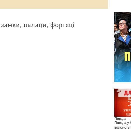
Погода
Погода у
вологість: