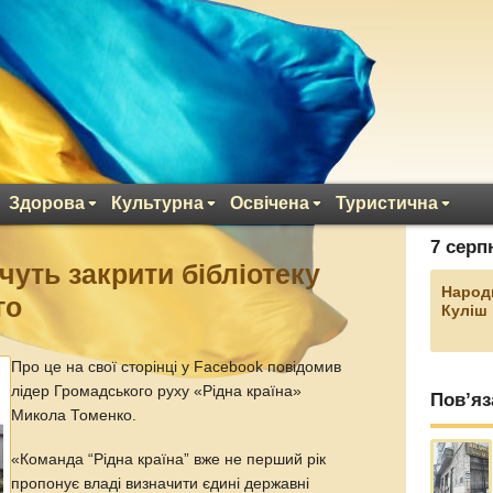
Здорова
Культурна
Освічена
Туристична
7 серп
чуть закрити бібліотеку
Народ
го
Куліш
Про це на свої сторінці у Facebook повідомив
лідер Громадського руху «Рідна країна»
Пов’яз
Микола Томенко.
«Команда “Рідна країна” вже не перший рік
пропонує владі визначити єдині державні