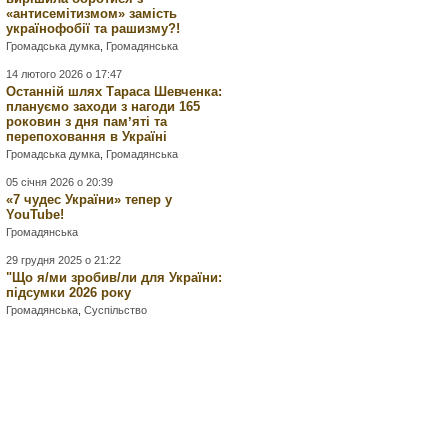
«антисемітизмом» замість
українофобії та рашизму?!
Громадська думка
,
Громадянська
14 лютого 2026 о 17:47
Останній шлях Тараса Шевченка:
плануємо заходи з нагоди 165
роковин з дня памʼяті та
перепоховання в Україні
Громадська думка
,
Громадянська
05 січня 2026 о 20:39
«7 чудес України» тепер у
YouTube!
Громадянська
29 грудня 2025 о 21:22
"Що я/ми зробив/ли для України:
підсумки 2026 року
Громадянська
,
Суспільство