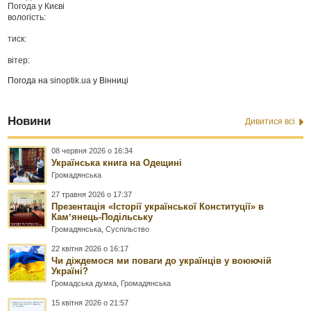
Погода у
Києві
вологість:
тиск:
вітер:
Погода на
sinoptik.ua
у Вінниці
Новини
Дивитися всі
08 червня 2026 о 16:34
Українська книга на Одещині
Громадянська
27 травня 2026 о 17:37
Презентація «Історії української Конституції» в
Камʼянець-Подільську
Громадянська
,
Суспільство
22 квітня 2026 о 16:17
Чи діждемося ми поваги до українців у воюючій
Україні?
Громадська думка
,
Громадянська
15 квітня 2026 о 21:57