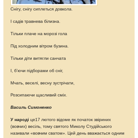
Снігу, снігу сиплеться довкола.
І садів травнева білизна.
Тільки плаче на морозі гола
Під холодним вітром бузина.
Тільки діти витягли санчата
І, б’ючи підборами об сніг,
Мчать, веселі, весну зустрічати,
Розсипаючи щасливий сміх.
Василь Симоненко
У народі
це17 лютого відоме як початок звіриних
(вовчих) весіль, тому святого Миколу Студійського
називали «вовчим сватом». Цей день вважається одним