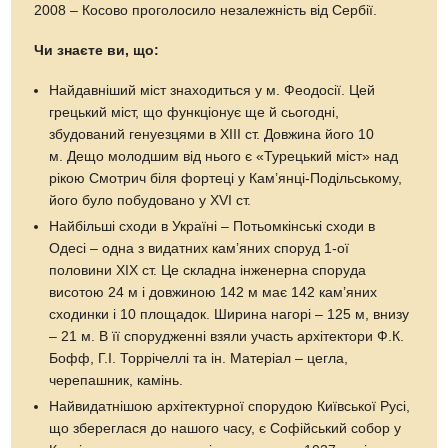
2008 – Косово проголосило незалежність від Сербії.
Чи знаєте ви, що:
Найдавніший міст знаходиться у м. Феодосії. Цей
грецький міст, що функціонує ще й сьогодні,
збудований генуезцями в XIII ст. Довжина його 10
м. Дещо молодшим від нього є «Турецький міст» над
рікою Смотрич біля фортеці у Кам’янці-Подільському,
його було побудовано у XVI ст.
Найбільші сходи в Україні – Потьомкінські сходи в
Одесі – одна з видатних кам’яних споруд 1-ої
половини XIX ст. Це складна інженерна споруда
висотою 24 м і довжиною 142 м має 142 кам’яних
сходинки і 10 площадок. Ширина нагорі – 125 м, внизу
– 21 м. В її спорудженні взяли участь архітектори Ф.К.
Бофф, Г.І. Торрічеллі та ін. Матеріал – цегла,
черепашник, камінь.
Найвидатнішою архітектурної спорудою Київської Русі,
що збереглася до нашого часу, є Софійський собор у