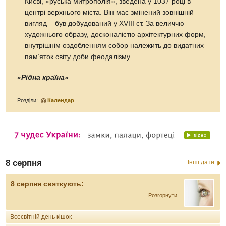
Києві, «руська митрополія», зведена у 1037 році в
центрі верхнього міста. Він має змінений зовнішній
вигляд – був добудований у XVIII ст. За величчю
художнього образу, досконалістю архітектурних форм,
внутрішнім оздобленням собор належить до видатних
пам’яток світу доби феодалізму.
«Рідна країна»
Розділи:
Календар
8 серпня
Інші дати
8 серпня святкують:
Розгорнути
Всесвітній день кішок