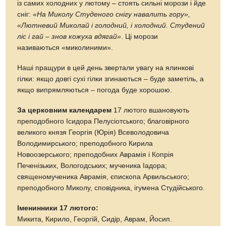
із самих холодних у лютому – стоять сильні морози і йде
сніг:
«На Миколу Студеного снігу навалить гору»,
«Лютневий Миколай і голодний, і холодний. Студений
ліс і гай – знов кожуха вдягай»
. Ці морози
називаються «миколиними».
Наші пращури в цей день звертали увагу на ялинкові
гілки: якщо довгі сухі гілки згинаються – буде заметіль, а
якщо випрямляються – погода буде хорошою.
За церковним календарем
17 лютого вшановують
преподобного Ісидора Пелусіотського; благовірного
великого князя Георгія (Юрія) Всеволодовича
Володимирського; преподобного Кирила
Новоозерського; преподобних Аврамія і Копрія
Печенізьких, Вологодських; мученика Іадора;
священомученика Аврамія, єпископа Арвильського;
преподобного Миколу, сповідника, ігумена Студійського.
Іменинники 17 лютого:
Микита, Кирило, Георгій, Сидір, Аврам, Йосип.