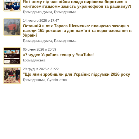
Як і чому під час війни влада вирішила боротися з
«антисемітизмом» замість українофобії та рашизму?!
Громадська думка
,
Громадянська
14 лютого 2026 о 17:47
Останній шлях Тараса Шевченка: плануємо заходи з
нагоди 165 роковин з дня памʼяті та перепоховання в
Україні
Громадська думка
,
Громадянська
05 січня 2026 о 20:39
«7 чудес України» тепер у YouTube!
Громадянська
29 грудня 2025 о 21:22
"Що я/ми зробив/ли для України: підсумки 2026 року
Громадянська
,
Суспільство