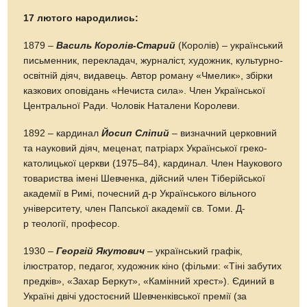
17 лютого народились:
1879 –
Василь Королів-Старий
(Королів) – український
письменник, перекладач, журналіст, художник, культурно-
освітній діяч, видавець. Автор роману «Чмелик», збірки
казкових оповідань «Нечиста сила». Член Української
Центральної Ради. Чоловік Наталени Королеви.
1892 – кардинал
Йосип Сліпий
– визначний церковний
та науковий діяч, меценат, патріарх Української греко-
католицької церкви (1975–84), кардинал. Член Наукового
товариства імені Шевченка, дійсний член Тіберійської
академії в Римі, почесний д-р Українського вільного
університету, член Папської академії св. Томи. Д-
р теології, професор.
1930 –
Георгій Якутович
– український графік,
ілюстратор, педагог, художник кіно (фільми: «Тіні забутих
предків», «Захар Беркут», «Камінний хрест»). Єдиний в
Україні двічі удостоєний Шевченківської премії (за