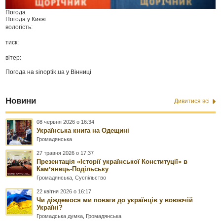
Погода
Погода у
Києві
вологість:
тиск:
вітер:
Погода на
sinoptik.ua
у Вінниці
Новини
Дивитися всі
08 червня 2026 о 16:34
Українська книга на Одещині
Громадянська
27 травня 2026 о 17:37
Презентація «Історії української Конституції» в
Камʼянець-Подільську
Громадянська
,
Суспільство
22 квітня 2026 о 16:17
Чи діждемося ми поваги до українців у воюючій
Україні?
Громадська думка
,
Громадянська