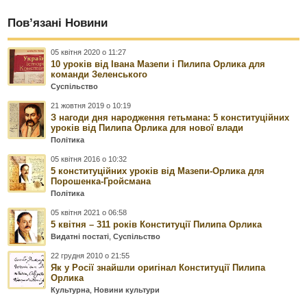
Пов’язані Новини
05 квітня 2020 о 11:27
10 уроків від Івана Мазепи і Пилипа Орлика для
команди Зеленського
Суспільство
21 жовтня 2019 о 10:19
З нагоди дня народження гетьмана: 5 конституційних
уроків від Пилипа Орлика для нової влади
Політика
05 квітня 2016 о 10:32
5 конституційних уроків від Мазепи-Орлика для
Порошенка-Гройсмана
Політика
05 квітня 2021 о 06:58
5 квітня – 311 років Конституції Пилипа Орлика
Видатні постаті
,
Суспільство
22 грудня 2010 о 21:55
Як у Росії знайшли оригінал Конституції Пилипа
Орлика
Культурна
,
Новини культури