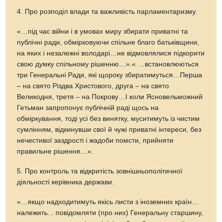
4. Про розподіл влади та важливість парламентаризму.
«…під час війни і в умовах миру збирати приватні та
публічні ради, обмірковуючи спільне благо батьківщини,
на яких і незалежні володарі…не відмовлялися підкорити
свою думку спільному рішенню…».« …встановлюються
три Генеральні Ради, які щороку збиратимуться…Перша
– на свято Різдва Христового, друга – на свято
Великодня, третя – на Покрову…І коли Ясновельможний
Гетьман запропонує публічній раді щось на
обміркування, тоді усі без винятку, муситимуть із чистим
сумлінням, відкинувши свої й чужі приватні інтереси, без
нечестивої заздрості і жадоби помсти, прийняти
правильне рішення…».
5. Про контроль та відкритість зовнішньополітичної
діяльності керівника держави.
«…якщо надходитимуть якісь листи з іноземних країн…
належить... повідомляти (про них) Генеральну старшину,