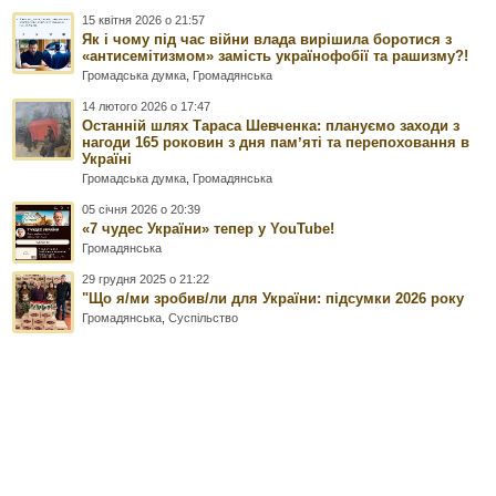
15 квітня 2026 о 21:57
Як і чому під час війни влада вирішила боротися з
«антисемітизмом» замість українофобії та рашизму?!
Громадська думка
,
Громадянська
14 лютого 2026 о 17:47
Останній шлях Тараса Шевченка: плануємо заходи з
нагоди 165 роковин з дня памʼяті та перепоховання в
Україні
Громадська думка
,
Громадянська
05 січня 2026 о 20:39
«7 чудес України» тепер у YouTube!
Громадянська
29 грудня 2025 о 21:22
"Що я/ми зробив/ли для України: підсумки 2026 року
Громадянська
,
Суспільство