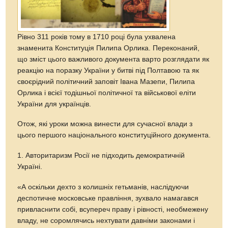
Рівно 311 років тому в 1710 році була ухвалена
знаменита Конституція Пилипа Орлика. Переконаний,
що зміст цього важливого документа варто розглядати як
реакцію на поразку України у битві під Полтавою та як
своєрідний політичний заповіт Івана Мазепи, Пилипа
Орлика і всієї тодішньої політичної та військової еліти
України для українців.
Отож, які уроки можна винести для сучасної влади з
цього першого національного конституційного документа.
1. Авторитаризм Росії не підходить демократичній
Україні.
«А оскільки дехто з колишніх гетьманів, наслідуючи
деспотичне московське правління, зухвало намагався
привласнити собі, всупереч праву і рівності, необмежену
владу, не соромлячись нехтувати давніми законами і