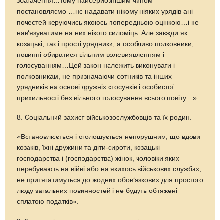
збагачення…тому найсерйознішим чином
постановляємо …не надавати нікому ніяких урядів ані
почестей керуючись якоюсь попередньою оцінкою…і не
нав‘язуватиме на них нікого силоміць. Але завжди як
козацькі, так і прості урядники, а особливо полковники,
повинні обиратися вільним волевиявленням і
голосуванням…Цей закон належить виконувати і
полковникам, не призначаючи сотників та інших
урядників на основі дружніх стосунків і особистої
прихильності без вільного голосування всього повіту…».
8. Соціальний захист військовослужбовців та їх родин.
«Встановлюється і оголошується непорушним, що вдови
козаків, їхні дружини та діти-сироти, козацькі
господарства і (господарства) жінок, чоловіки яких
перебувають на війні або на якихось військових службах,
не притягатимуться до жодних обов‘язкових для простого
люду загальних повинностей і не будуть обтяжені
сплатою податків».