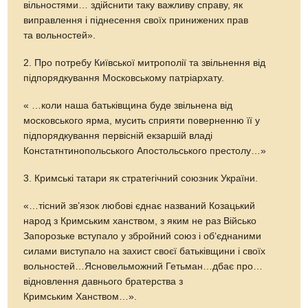
вільностями… здійснити таку важливу справу, як
виправлення і піднесення своїх принижених прав
та вольностей».
2. Про потребу Київської митрополії та звільнення від
підпорядкування Московському патріархату.
« …коли наша батьківщина буде звільнена від
московського ярма, мусить сприяти поверненню її у
підпорядкування первісній екзаршій владі
Констатнтинопольського Апостольського престолу…»
3. Кримські татари як стратегічний союзник України.
«…тісний зв’язок любові єднає названий Козацький
народ з Кримським ханством, з яким не раз Військо
Запорозьке вступало у збройний союз і об‘єднаними
силами виступало на захист своєї батьківщини і своїх
вольностей…Ясновельможний Гетьман…дбає про…
відновлення давнього братерства з
Кримським Ханством…».