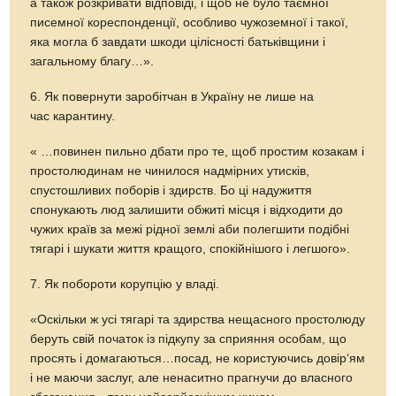
а також розкривати відповіді, і щоб не було таємної
писемної кореспонденції, особливо чужоземної і такої,
яка могла б завдати шкоди цілісності батьківщини і
загальному благу…».
6. Як повернути заробітчан в Україну не лише на
час карантину.
« …повинен пильно дбати про те, щоб простим козакам і
простолюдинам не чинилося надмірних утисків,
спустошливих поборів і здирств. Бо ці надужиття
спонукають люд залишити обжиті місця і відходити до
чужих країв за межі рідної землі аби полегшити подібні
тягарі і шукати життя кращого, спокійнішого і легшого».
7. Як побороти корупцію у владі.
«Оскільки ж усі тягарі та здирства нещасного простолюду
беруть свій початок із підкупу за сприяння особам, що
просять і домагаються…посад, не користуючись довір‘ям
і не маючи заслуг, але ненаситно прагнучи до власного