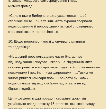
9. Захист місцевого самоврядування і прав
міських громад.
«Силою цього Виборчого акта ухвалюється, щоб
столичне місто…Київ та інші міста України зберігали
недоторканним й непорушними всі свої справедливо
отримані закони та привілеї…».
10. Щодо неприпустимості зловживань митників
та податківців.
«Нещасний простолюд дуже часто благає про
відшкодування і висуває…скарги на відкупників мита,
оскільки ринкові комісари переслідують його численними
незвичними і незліченними здирствами……Таким же
чином ринкові комісари повинні збирати ринковий
податок лише від тих, хто йому підлягає, а не від
бідних людей…».
Це лише деякі мудрі поради і своєрідні уроки від
української влади початку 18 століття, яка свою владу