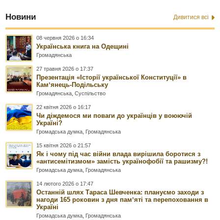
Новини
Дивитися всі
08 червня 2026 о 16:34
Українська книга на Одещині
Громадянська
27 травня 2026 о 17:37
Презентація «Історії української Конституції» в
Камʼянець-Подільську
Громадянська
,
Суспільство
22 квітня 2026 о 16:17
Чи діждемося ми поваги до українців у воюючій
Україні?
Громадська думка
,
Громадянська
15 квітня 2026 о 21:57
Як і чому під час війни влада вирішила боротися з
«антисемітизмом» замість українофобії та рашизму?!
Громадська думка
,
Громадянська
14 лютого 2026 о 17:47
Останній шлях Тараса Шевченка: плануємо заходи з
нагоди 165 роковин з дня памʼяті та перепоховання в
Україні
Громадська думка
,
Громадянська