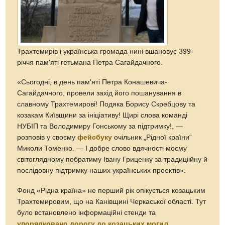
Трахтемирів і українська громада нині вшановує 399-
річчя пам'яті гетьмана Петра Сагайдачного.
«Сьогодні, в день пам'яті Петра Конашевича-
Сагайдачного, провели захід його пошанування в
славному Трахтемирові! Подяка Борису Скребцову та
козакам Київщини за ініціативу! Щирі слова команді
НУБІП та Володимиру Гонському за підтримку!, —
розповів у своєму
фейсбуку
очільник „Рідної країни“
Миколи Томенко. — І добре слово вдячності моєму
світоглядному побратиму Івану Гриценку за традиціійну й
послідовну підтримку наших українських проектів».
Фонд «Рідна країна» не перший рік опікується козацьким
Трахтемировим, що на Канівщині Черкаської області. Тут
було встановлено інформаційні стенди та
упорядковано дорогу до козацьких могил