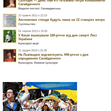
Сьогодні — День пам'яті гетьмана Петра Конашевича-
Сагайдачного
Видатні постаті
,
Громадянська
23 травня 2012 о 22:23
Англомовні стенди будуть лише на 12 станціях метро
Суспільство
01 серпня 2013 о 16:55
У Києві вшанували 100-річчя від дня смерті Лесі
Українки
Культурні акції
21 грудня 2010 о 22:36
На Львівщині відсвяткують 440-річчя з дня
народження Сагайдачного
Культурна
,
Новини культури