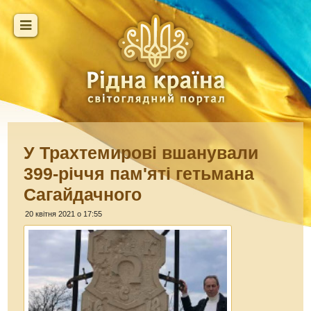
У Трахтемирові вшанували
399-річчя пам'яті гетьмана
Сагайдачного
20 квітня 2021 о 17:55