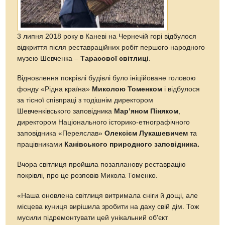
3 липня 2018 року в Каневі на Чернечій горі відбулося
відкриття після реставраційних робіт першого народного
музею Шевченка –
Тарасової світлиці
.
Відновлення покрівлі будівлі було ініційоване головою
фонду «Рідна країна»
Миколою Томенком
і відбулося
за тісної співпраці з тодішнім директором
Шевченківського заповідника
Мар’яном Піняком
,
директором Національного історико-етнографічного
заповідника «Переяслав»
Олексієм Лукашевичем
та
працівниками
Канівського природного заповідника.
Вчора світлиця пройшла позапланову реставрацію
покрівлі, про це розповів Микола Томенко.
«Наша оновлена світлиця витримала сніги й дощі, але
місцева куниця вирішила зробити на даху свій дім. Тож
мусили підремонтувати цей унікальний об'єкт