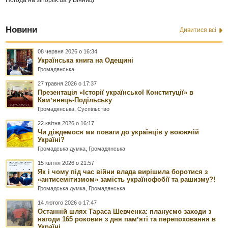
Новини
Дивитися всі
08 червня 2026 о 16:34
Українська книга на Одещині
Громадянська
27 травня 2026 о 17:37
Презентація «Історії української Конституції» в
Камʼянець-Подільську
Громадянська
,
Суспільство
22 квітня 2026 о 16:17
Чи діждемося ми поваги до українців у воюючій
Україні?
Громадська думка
,
Громадянська
15 квітня 2026 о 21:57
Як і чому під час війни влада вирішила боротися з
«антисемітизмом» замість українофобії та рашизму?!
Громадська думка
,
Громадянська
14 лютого 2026 о 17:47
Останній шлях Тараса Шевченка: плануємо заходи з
нагоди 165 роковин з дня памʼяті та перепоховання в
Україні