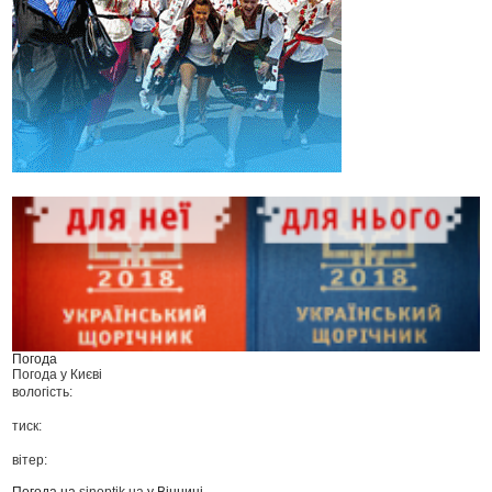
Погода
Погода у
Києві
вологість:
тиск:
вітер:
Погода на
sinoptik.ua
у Вінниці